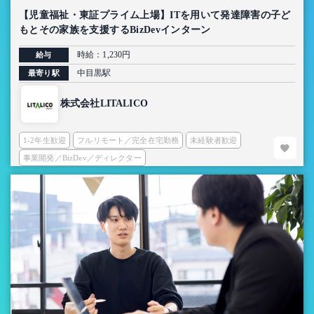
【児童福祉・東証プライム上場】ITを用いて発達障害の子ど
もとその家族を支援するBizDevインターン
時給：1,230円
給与
中目黒駅
最寄り駅
株式会社LITALICO
1-2年生歓迎
フルリモート／完全在宅勤務
未経験者歓迎
事業開発／BizDev／ディレクター