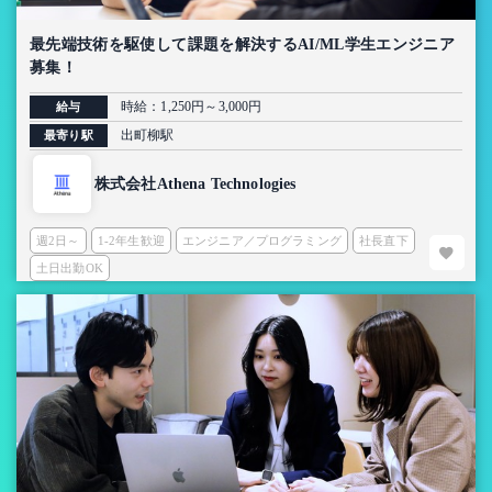
最先端技術を駆使して課題を解決するAI/ML学生エンジニア
募集！
時給：1,250円～3,000円
給与
出町柳駅
最寄り駅
株式会社Athena Technologies
週2日～
1-2年生歓迎
エンジニア／プログラミング
社長直下
土日出勤OK