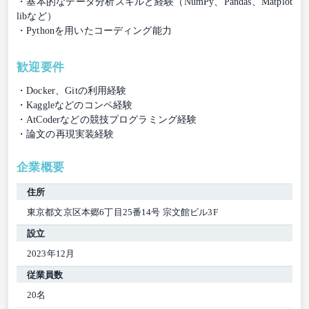
・基本的なデータ分析スキルと経験（NumPy、Pandas、Matplot
libなど）
・Pythonを用いたコーディング能力
歓迎要件
・Docker、Gitの利用経験
・Kaggleなどのコンペ経験
・AtCoderなどの競技プログラミング経験
・論文の再現実装経験
企業概要
住所
東京都文京区本郷6丁目25番14号 宗文館ビル3F
設立
2023年12月
従業員数
20名