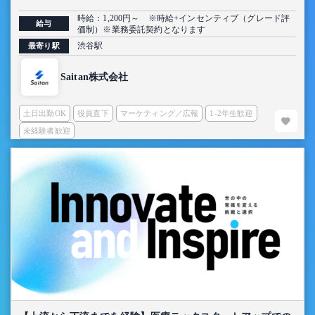
定】
時給：1,200円～ ※時給+インセンティブ（グレード評
給与
価制）※業務委託契約となります
渋谷駅
最寄り駅
Saitan株式会社
土日出勤OK
役員直下
マーケティング／広報
1-2年生歓迎
未経験者歓迎