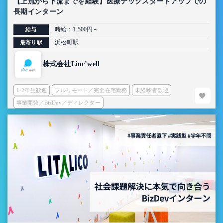
【上流から下流までを経験】医療テックスタートアップでの
長期インターン
時給：1,500円～
給与
浜松町駅
最寄り駅
株式会社Linc’well
1-2年生歓迎
フルリモート／完全在宅勤務
未経験者歓迎
事業開発／BizDev／ディレクター