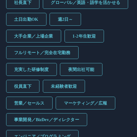
社長直下
グローバル／英語・語学を活かせる
土日出勤OK
週2日～
大手企業／上場企業
1-2年生歓迎
フルリモート／完全在宅勤務
充実した研修制度
夜間出社可能
役員直下
未経験者歓迎
営業／セールス
マーケティング／広報
事業開発／BizDev／ディレクター
エンジニア／プログラミング