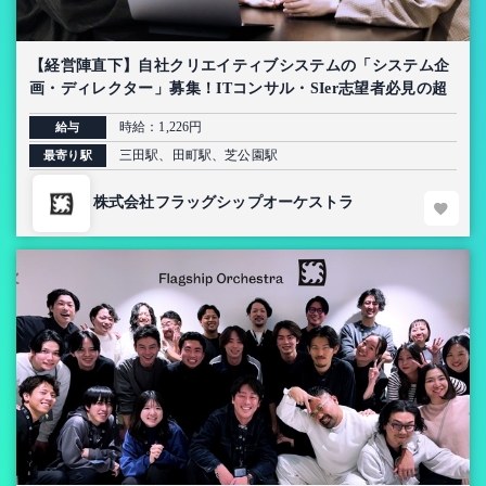
【経営陣直下】自社クリエイティブシステムの「システム企
画・ディレクター」募集！ITコンサル・SIer志望者必見の超
上流インターン【AI導入プロジェクト】
時給：1,226円
給与
三田駅、田町駅、芝公園駅
最寄り駅
株式会社フラッグシップオーケストラ