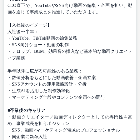
CEO直下で、YouTubeやSNS向け動画の編集・企画を担い、動
画を通じて事業成長を推進していただきます。
【入社後のイメージ】
入社後〜半年：
・YouTube、TikTok動画の編集業務
・SNS向けショート動画の制作
・テロップ、BGM、効果音の挿入など基本的な動画クリエイテ
ィブ業務
半年以降に広がる可能性のある業務：
・数値分析をもとにした動画改善・企画立案
・SNSアカウントの運用戦略設計・分析
・生成AIを活用した制作効率化
・マーケティング全般やコンテンツ企画への関与
■卒業後のキャリア
・動画クリエイター／動画ディレクターとしての専門性を高
め、事業成長を担うポジション
・SNS、動画×マーケティング領域のプロフェッショナル
・同企業に新卒入社