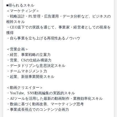
■得られるスキル
＜マーケティング＞
・戦略設計・PL管理・広告運用・データ分析など、ビジネスの
根幹スキル
・CEO直下での実践を通じて、事業家・経営者としての視座を
獲得
・自ら事業を立ち上げる再現性あるノウハウ
＜営業企画＞
・経営、事業戦略の立案力
・営業、CSの仕組み構築力
・データドリブンな意思決定スキル
・チームマネジメント力
・起業、新規事業開発スキル
＜動画クリエイター＞
・YouTube、SNS動画編集の実践的スキル
・AIツールを活用した最新の動画制作・業務効率化スキル
・数値に基づく動画改善、マーケティング思考
・事業成長視点でのコンテンツ企画力