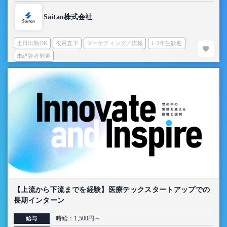
Saitan株式会社
土日出勤OK
役員直下
マーケティング／広報
1-2年生歓迎
未経験者歓迎
【上流から下流までを経験】医療テックスタートアップでの
長期インターン
時給：1,500円～
給与