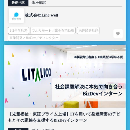
浜松町駅
最寄り駅
株式会社Linc’well
1-2年生歓迎
フルリモート／完全在宅勤務
未経験者歓迎
事業開発／BizDev／ディレクター
【児童福祉・東証プライム上場】ITを用いて発達障害の子ど
もとその家族を支援するBizDevインターン