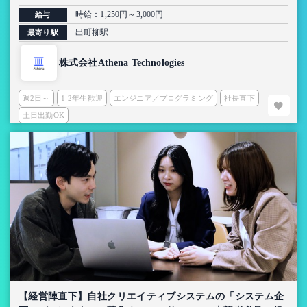
時給：1,250円～3,000円
給与
出町柳駅
最寄り駅
株式会社Athena Technologies
週2日～
1-2年生歓迎
エンジニア／プログラミング
社長直下
土日出勤OK
【経営陣直下】自社クリエイティブシステムの「システム企