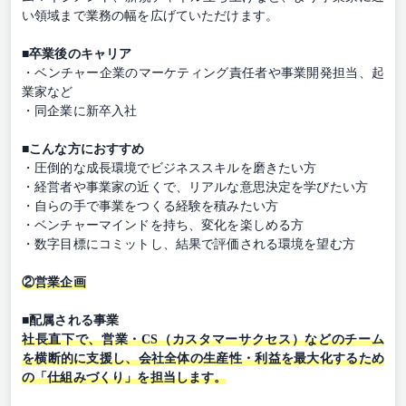
い領域まで業務の幅を広げていただけます。
■卒業後のキャリア
・ベンチャー企業のマーケティング責任者や事業開発担当、起
業家など
・同企業に新卒入社
■こんな方におすすめ
・圧倒的な成長環境でビジネススキルを磨きたい方
・経営者や事業家の近くで、リアルな意思決定を学びたい方
・自らの手で事業をつくる経験を積みたい方
・ベンチャーマインドを持ち、変化を楽しめる方
・数字目標にコミットし、結果で評価される環境を望む方
②営業企画
■配属される事業
社長直下で、営業・CS（カスタマーサクセス）などのチーム
を横断的に支援し、会社全体の生産性・利益を最大化するため
の「仕組みづくり」を担当します。