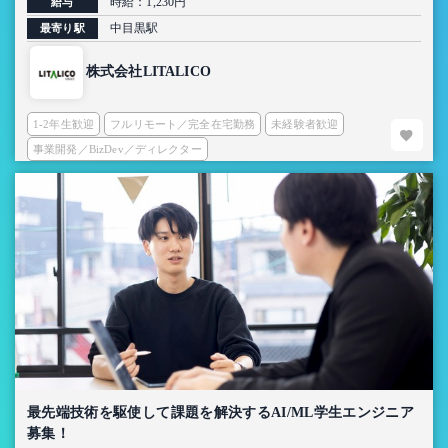
時給：1,230円
給与
中目黒駅
最寄り駅
株式会社LITALICO
1-2年生歓迎
フルリモート／完全在宅勤務
未経験者歓迎
事業開発／BizDev／ディレクター
最先端技術を駆使して課題を解決するAI/ML学生エンジニア
募集！