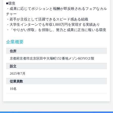
■環境
・成果に応じてポジションと報酬が即反映されるフェアなカル
チャー
・若手が主役として活躍できるスピード感ある組織
・大学生インターンでも年収1,000万円を実現する実績あり
・「やりがい搾取」を排除し、努力と成果に正当に報いる環境
企業概要
住所
京都府京都市左京区田中大堰町152番地メゾンKOYO２階
設立
2025年7月
従業員数
10名