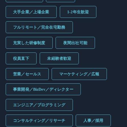
大手企業／上場企業
1-2年生歓迎
フルリモート／完全在宅勤務
充実した研修制度
夜間出社可能
役員直下
未経験者歓迎
営業／セールス
マーケティング／広報
事業開発／BizDev／ディレクター
エンジニア／プログラミング
コンサルティング／リサーチ
人事／採用