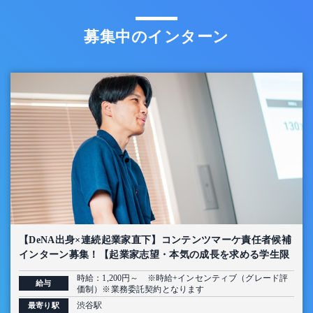
募集中のインターン
【DeNA出身×連続起業家直下】コンテンツマーケ責任者候補
インターン募集！【起業家志望・本気の成長を求める学生限
定】
時給：1,200円～ ※時給+インセンティブ（グレード評
給与
価制）※業務委託契約となります
渋谷駅
最寄り駅