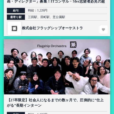
画・ディレクター」募集！ITコンサル・SIer志望者必見の超
上流インターン【AI導入プロジェクト】
時給：1,226円
給与
三田駅、田町駅、芝公園駅
最寄り駅
株式会社フラッグシップオーケストラ
【27卒限定】社会人になるまでの数ヶ月で、圧倒的に“仕上
がる”長期インターン