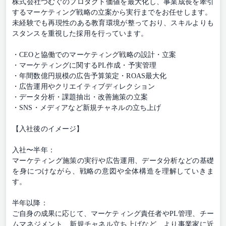
株式会社つむぐのプロダクト価値を最大化し、事業成長を牽引
するマーケティング戦略の立案から実行までをお任せします。
未経験でも再現性のある教育環境が整っており、スキルよりも
スタンスを重視した採用を行っています。
・CEOと協働でのマーケティング戦略の設計・立案
・マーケティングに関するPL作成・予実管理
・年間数億円規模の広告予算策定・ROAS最大化
・広告運用やクリエイティブディレクション
・データ分析・課題抽出・改善施策の立案
・SNS・メディアなど新規チャネルの立ち上げ
【入社後のイメージ】
入社〜半年：
マーケティング施策の実行や広告運用、データ分析などの基礎
を身につけながら、戦略の意図や全体構造を理解していきま
す。
半年以降：
ご自身の成果に応じて、マーケティング責任者やPL管理、チー
ムマネジメント、新規チャネル立ち上げなど、より事業家に近