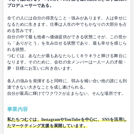
プロデューサーである。
全ての人には自分の得意なこと・強みがあります。人は幸せに
なるために生きます。仕事は人生の中でもかなりの大部分を占
める営みです。
自分の中で最も他者へ価値提供ができる状態こそが、この世か
ら「ありがとう」を生み出せる状態であり、最も幸せを感じら
れる状態。
つむぐは、あなたが最もあなたらしくキラキラと輝ける舞台に
なります。そのために、会社の全メンバーは一人一人の才能・
夢・目標にお互いに向き合います。
各人の強みを発揮すると同時に、弱みを補い合い他の誰にも到
達できない大きなことを成し遂げられる。
自分が最高に輝けてワクワクが止まらない、そんな場所です。
事業内容
私たちつむぐは、InstagramやYouTubeを中心に、SNSを活用し
たマーケティング支援を展開しています。