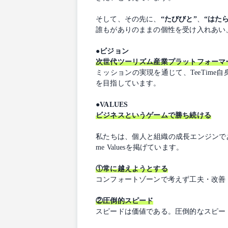
そして、その先に、
“たびびと”
、
“はた
誰もがありのままの個性を受け入れあい
●ビジョン
次世代ツーリズム産業プラットフォーマ
ミッションの実現を通じて、TeeTim
を目指しています。
●VALUES
ビジネスというゲームで勝ち続ける
私たちは、個人と組織の成長エンジンであ
me Valuesを掲げています。
①常に越えようとする
コンフォートゾーンで考えず工夫・改善
②圧倒的スピード
スピードは価値である。圧倒的なスピード