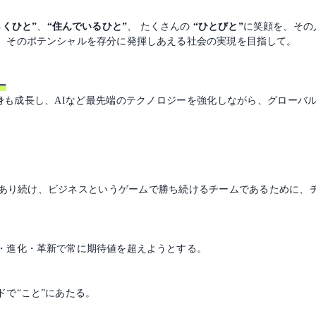
らくひと”
、
“住んでいるひと”
、 たくさんの
“ひとびと”
に笑顔を、その
、そのポテンシャルを存分に発揮しあえる社会の実現を目指して。
ー
e自身も成長し、AIなど最先端のテクノロジーを強化しながら、グロー
り続け、ビジネスというゲームで勝ち続けるチームであるために、チー
・進化・革新で常に期待値を超えようとする。
で“こと”にあたる。