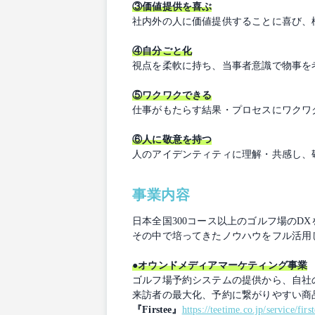
③価値提供を喜ぶ
社内外の人に価値提供することに喜び、
④自分ごと化
視点を柔軟に持ち、当事者意識で物事を
⑤ワクワクできる
仕事がもたらす結果・プロセスにワクワ
⑥人に敬意を持つ
人のアイデンティティに理解・共感し、
事業内容
日本全国300コース以上のゴルフ場のD
その中で培ってきたノウハウをフル活用
●オウンドメディアマーケティング事業
ゴルフ場予約システムの提供から、自社
来訪者の最大化、予約に繋がりやすい商
『Firstee』
https://teetime.co.jp/service/firs