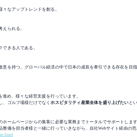
様々なアップトレンドを創る。
考えられる。
クできる人である。
敬意を持つ。グローバル経済の中で日本の成長を牽引できる存在を目
Xを進め、様々な経営支援を行っています。
し、ゴルフ場様だけでなく
ホスピタリティ産業全体を盛り上げたい
と
のホームページからの集客に必要な業務までトータルでサポートしま
品整備を担当者様と一緒に行っていきながら、自社Webサイト経由の
tee.html