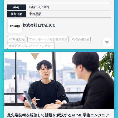
時給：1,230円
給与
中目黒駅
最寄り駅
株式会社LITALICO
1-2年生歓迎
フルリモート／完全在宅勤務
未経験者歓迎
事業開発／BizDev／ディレクター
最先端技術を駆使して課題を解決するAI/ML学生エンジニア