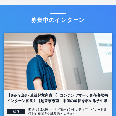
募集中のインターン
【DeNA出身×連続起業家直下】コンテンツマーケ責任者候補
インターン募集！【起業家志望・本気の成長を求める学生限
定】
時給：1,200円～ ※時給+インセンティブ（グレード評
給与
価制）※業務委託契約となります