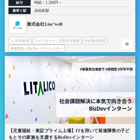
時給：1,500円～
給与
浜松町駅
最寄り駅
株式会社Linc’well
1-2年生歓迎
フルリモート／完全在宅勤務
未経験者歓迎
事業開発／BizDev／ディレクター
【児童福祉・東証プライム上場】ITを用いて発達障害の子ど
もとその家族を支援するBizDevインターン