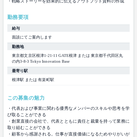
・戦略ストーリーを効果的に伝えるアウトプット資料の作成
勤務要項
給与
面談にてご案内します
勤務地
東京都文京区根津1-21-11 GATE根津 または 東京都千代田区丸
の内3-8-3 Tokyo Innovation Base
最寄り駅
根津駅 または 有楽町駅
この募集の魅力
・代表および事業に関わる優秀なメンバーのスキルや思考を学
び取ることができる
・創業直後の会社で、代表とともに責任と裁量を持って業務に
取り組むことができる
・顧客から感謝される。仕事が直接価値になるためやりがいが