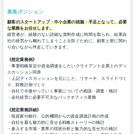
募集ポジション
顧客のスタートアップ・中小企業の頭脳・手足となって、必要
な業務をお任せします。
経営者が、経験のない詳細な資料作成に時間を取られ、結果自
社の経営から離れてしまうことを防ぐために、顧客と密に関わ
り合いながら伴走していきます。
《想定業務例》
・事業戦略策定や資金調達をしたいクライアント企業とのディ
スカッション同席
・上記ディスカッションを元にした、リサーチ、スライドづく
り、財務計画づくり
・自社で今後やっていく事業についての相談・調査・検討
・会社経営に必要不可欠なバックオフィス業務
《想定業務詳細》
・投資家や銀行、公的機関からの資金調達計画の作成
・自社を最も魅力的に見せる戦略ストーリーの検討
・参入する市場・業界の現状分析と魅力的な見せ方の検討