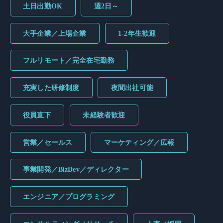
土日出勤OK
週2日～
大手企業／上場企業
1-2年生歓迎
フルリモート／完全在宅勤務
充実した研修制度
夜間出社可能
役員直下
未経験者歓迎
営業／セールス
マーケティング／広報
事業開発／BizDev／ディレクター
エンジニア／プログラミング