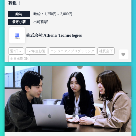
募集！
時給：1,250円～3,000円
給与
出町柳駅
最寄り駅
株式会社Athena Technologies
週2日～
1-2年生歓迎
エンジニア／プログラミング
社長直下
土日出勤OK