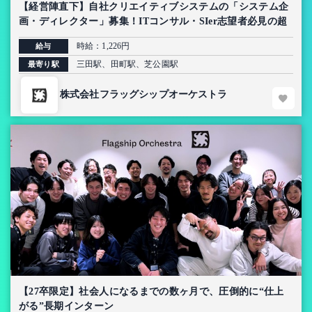
【経営陣直下】自社クリエイティブシステムの「システム企
画・ディレクター」募集！ITコンサル・SIer志望者必見の超
上流インターン【AI導入プロジェクト】
時給：1,226円
給与
三田駅、田町駅、芝公園駅
最寄り駅
株式会社フラッグシップオーケストラ
【27卒限定】社会人になるまでの数ヶ月で、圧倒的に“仕上
がる”長期インターン