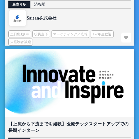
渋谷駅
最寄り駅
Saitan株式会社
土日出勤OK
役員直下
マーケティング／広報
1-2年生歓迎
未経験者歓迎
【上流から下流までを経験】医療テックスタートアップでの
長期インターン