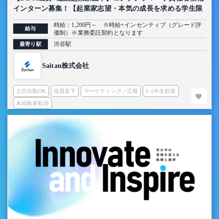
インターン募集！【起業家志望・本気の成長を求める学生限
定】
時給：1,200円～ ※時給+インセンティブ（グレード評
給与
価制）※業務委託契約となります
渋谷駅
最寄り駅
Saitan株式会社
土日出勤OK
役員直下
マーケティング／広報
1-2年生歓迎
未経験者歓迎