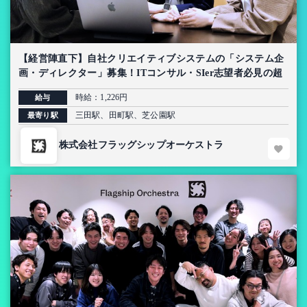
【経営陣直下】自社クリエイティブシステムの「システム企
画・ディレクター」募集！ITコンサル・SIer志望者必見の超
上流インターン【AI導入プロジェクト】
時給：1,226円
給与
三田駅、田町駅、芝公園駅
最寄り駅
株式会社フラッグシップオーケストラ