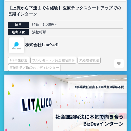
【上流から下流までを経験】医療テックスタートアップでの
長期インターン
時給：1,500円～
給与
浜松町駅
最寄り駅
株式会社Linc’well
1-2年生歓迎
フルリモート／完全在宅勤務
未経験者歓迎
事業開発／BizDev／ディレクター