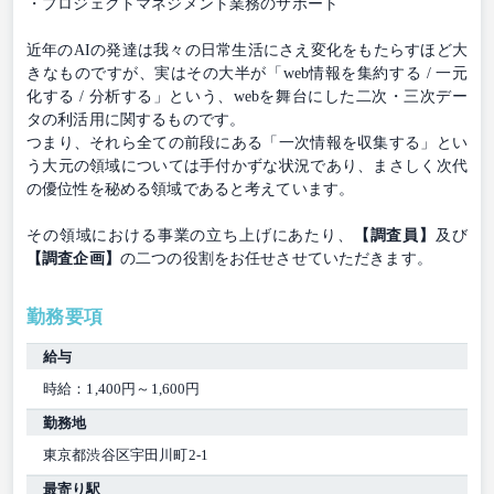
・プロジェクトマネジメント業務のサポート
近年のAIの発達は我々の日常生活にさえ変化をもたらすほど大
きなものですが、実はその大半が「web情報を集約する / 一元
化する / 分析する」という、webを舞台にした二次・三次デー
タの利活用に関するものです。
つまり、それら全ての前段にある「一次情報を収集する」とい
う大元の領域については手付かずな状況であり、まさしく次代
の優位性を秘める領域であると考えています。
その領域における事業の立ち上げにあたり、
【調査員】
及び
【調査企画】
の二つの役割をお任せさせていただきます。
勤務要項
給与
時給：1,400円～1,600円
勤務地
東京都渋谷区宇田川町2-1
最寄り駅