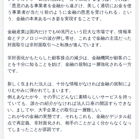
「悪意のある事業者を金融から遠ざけ、美しく適切にお金を使
う事業者が当たり前のように金融の恩恵を受けられる」とい
う、金融の本来あるべき姿を実現することです。
金融産業は国内だけでも60兆円という巨大な市場です。情報革
命とテクノロジーの波が押し寄せ、これまで金融の主流だった
対面取引は非対面取引へと転換が進んでいます。
非対面化がもたらした顧客接点の減少は、金融機関が顧客のこ
とを十分に知ることを妨げ、金融の規制は一層強化される一方
です。
新しく生まれた法人は、十分な情報がなければ金融の規制によ
りむやみに弾かれてしまいます。
例えあなたが今、その手にどんなに素晴らしいサービスを持っ
ていても、誰かの紹介がなければ法人口座の開設すらできな
い。ましてや、大手企業との取引は一層難しい。
これが今の金融の実態です。それもこれも、金融がデジタル起
点で再定義、非対面化され、相手のことがよく分からなくなっ
てしまったことが原因です。