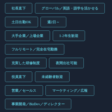
社長直下
グローバル／英語・語学を活かせる
土日出勤OK
週2日～
大手企業／上場企業
1-2年生歓迎
フルリモート／完全在宅勤務
充実した研修制度
夜間出社可能
役員直下
未経験者歓迎
営業／セールス
マーケティング／広報
事業開発／BizDev／ディレクター