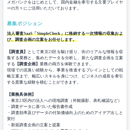
メガバンクをはじめとして、国内金融を牽引する主要プレイヤ
ーの方々にご活用いただいております。
募集ポジション
法人審査SaaS「SimpleCheck」に格納する一次情報の収集およ
び、調査企画の立案をお任せします。
【調査員】
として東京23区を駆け巡り、街のリアルな情報を収
集する業務と、集めたデータを分析し、新たな調査企画を立案
する
【調査企画】
業務の両方を体験できます。
現場での泥臭い経験から、事業を推進するブレインとしての戦
略立案まで、幅広いスキルを身につけ、ビジネスの成長を牽引
する貴重な経験を積むことができます。
【業務具体例】
・東京23区内の法人への現地調査（外観撮影、表札確認など）
・調査データに基づいた報告書作成
・調査効率及びデータの付加価値向上のためのアイデア出しと
実行
・新規調査企画の立案と提案