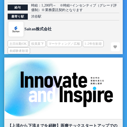
定】
時給：1,200円～ ※時給+インセンティブ（グレード評
給与
価制）※業務委託契約となります
渋谷駅
最寄り駅
Saitan株式会社
土日出勤OK
役員直下
マーケティング／広報
1-2年生歓迎
未経験者歓迎
【上流から下流までを経験】医療テックスタートアップでの