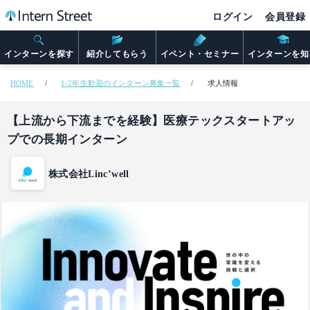
ログイン
会員登録
インターンを探す
紹介してもらう
イベント・セミナー
インターンを知
HOME
1-2年生歓迎のインターン募集一覧
求人情報
【上流から下流までを経験】医療テックスタートアッ
プでの長期インターン
株式会社Linc’well