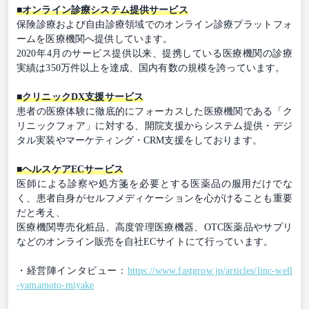
■オンライン診療システム提供サービス
保険診療および自由診療領域でのオンライン診療プラットフォ
ームを医療機関へ提供しています。
2020年4月のサービス提供以来、提携している医療機関の診療
実績は350万件以上を達成、国内有数の規模を誇っています。
■クリニックDX支援サービス
患者の医療体験に徹底的にフォーカスした医療機関である「ク
リニックフォア」に対する、開院支援からシステム提供・デジ
タル実装やマーケティング・CRM支援をしております。
■ヘルスケアECサービス
医師による診察や処方箋を必要とする医薬品の服用だけでな
く、患者自身がセルフメディケーションを心がけることも重要
だと考え、
医療機関専売化粧品、高度管理医療機器、OTC医薬品やサプリ
などのオンライン販売を自社ECサイトにて行っています。
・経営陣インタビュー：
https://www.fastgrow.jp/articles/linc-well
-yamamoto-miyake