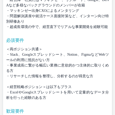
Aなど多様なバックグラウンドのメンバーが在籍
・マッキンゼー出身CXOによるメンタリング
・問題解決講座や就活ケース面接対策など、インターン向け特
別研修あり
・超成長環境の中で、経営直下でリアルな事業開発を経験可能
必須要件
＜両ポジション共通＞
・Slack、Googleスプレッドシート、Notion、FigmaなどWebツ
ールの利用に抵抗がない方
・事業成長に繋がる幅広い業務に意欲的かつ主体的に取りくめ
る方
・リサーチした情報を整理し、分析するのが得意な方
＜経営戦略ポジション＞は以下もプラス
・ExcelやGoogleスプレッドシートを用いて定量的なデータ分
析を行った経験のある方
歓迎要件