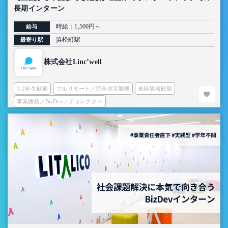
長期インターン
時給：1,500円～
給与
浜松町駅
最寄り駅
株式会社Linc’well
1-2年生歓迎
フルリモート／完全在宅勤務
未経験者歓迎
事業開発／BizDev／ディレクター