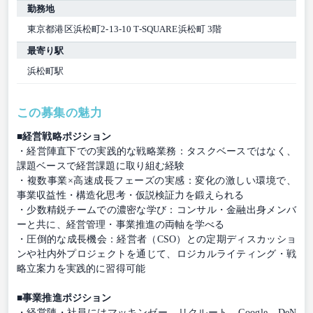
勤務地
東京都港区浜松町2-13-10 T-SQUARE浜松町 3階
最寄り駅
浜松町駅
この募集の魅力
■経営戦略ポジション
・経営陣直下での実践的な戦略業務：タスクベースではなく、
課題ベースで経営課題に取り組む経験
・複数事業×高速成長フェーズの実感：変化の激しい環境で、
事業収益性・構造化思考・仮説検証力を鍛えられる
・少数精鋭チームでの濃密な学び：コンサル・金融出身メンバ
ーと共に、経営管理・事業推進の両軸を学べる
・圧倒的な成長機会：経営者（CSO）との定期ディスカッショ
ンや社内外プロジェクトを通じて、ロジカルライティング・戦
略立案力を実践的に習得可能
■事業推進ポジション
・経営陣・社員にはマッキンゼー、リクルート、Google、DeN