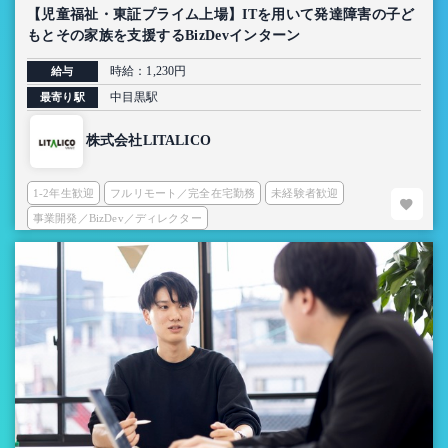
【児童福祉・東証プライム上場】ITを用いて発達障害の子ど
もとその家族を支援するBizDevインターン
時給：1,230円
給与
中目黒駅
最寄り駅
株式会社LITALICO
1-2年生歓迎
フルリモート／完全在宅勤務
未経験者歓迎
事業開発／BizDev／ディレクター