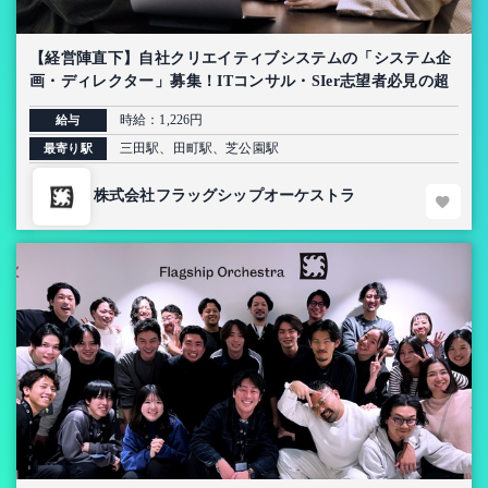
【経営陣直下】自社クリエイティブシステムの「システム企
画・ディレクター」募集！ITコンサル・SIer志望者必見の超
上流インターン【AI導入プロジェクト】
時給：1,226円
給与
三田駅、田町駅、芝公園駅
最寄り駅
株式会社フラッグシップオーケストラ