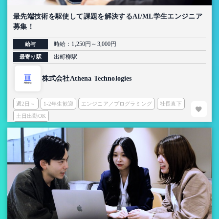
最先端技術を駆使して課題を解決するAI/ML学生エンジニア
募集！
時給：1,250円～3,000円
給与
出町柳駅
最寄り駅
株式会社Athena Technologies
週2日～
1-2年生歓迎
エンジニア／プログラミング
社長直下
土日出勤OK