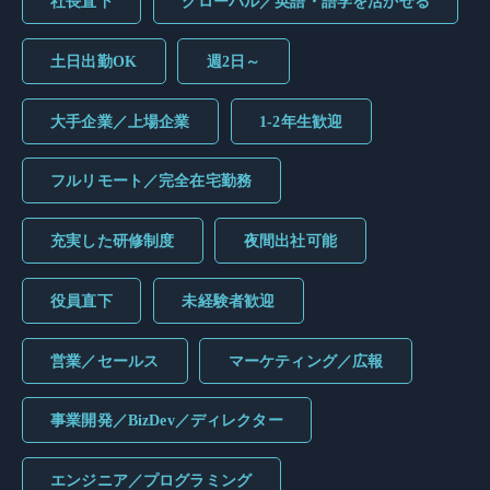
社長直下
グローバル／英語・語学を活かせる
土日出勤OK
週2日～
大手企業／上場企業
1-2年生歓迎
フルリモート／完全在宅勤務
充実した研修制度
夜間出社可能
役員直下
未経験者歓迎
営業／セールス
マーケティング／広報
事業開発／BizDev／ディレクター
エンジニア／プログラミング