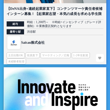
【DeNA出身×連続起業家直下】コンテンツマーケ責任者候補
インターン募集！【起業家志望・本気の成長を求める学生限
定】
時給：1,200円～ ※時給+インセンティブ（グレード評
給与
価制）※業務委託契約となります
渋谷駅
最寄り駅
Saitan株式会社
土日出勤OK
役員直下
マーケティング／広報
1-2年生歓迎
未経験者歓迎