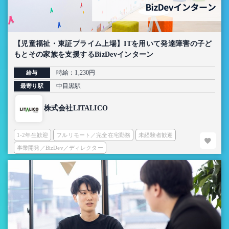
【児童福祉・東証プライム上場】ITを用いて発達障害の子ど
もとその家族を支援するBizDevインターン
時給：1,230円
給与
中目黒駅
最寄り駅
株式会社LITALICO
1-2年生歓迎
フルリモート／完全在宅勤務
未経験者歓迎
事業開発／BizDev／ディレクター