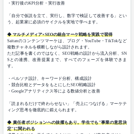
・実行後のKPI分析・実行改善
「自分で仮説を立て、実行し、数字で検証して改善する」とい
う、起業家に必須のサイクルを実地で学べます。
◆ マルチメディア×SEOの統合マーケ戦略を実践で習得
Saitanのコンテンツマーケは、ブログ・YouTube・TikTokなど
複数チャネルを横断しながら設計されます。
ただ記事を書くのではなく、SEO戦略の設計から流入分析、SN
Sとの連携、改善提案まで、すべてのフェーズを体験できま
す。
・ペルソナ設計、キーワード分析、構成設計
・競合比較とデータをもとにしたSEO戦略設計
・Googleアナリティクス等による数値分析と改善
「読まれるだけで終わらせない」「売上につなげる」マーケテ
ィング思考を徹底的に鍛えられます。
◆ 責任者ポジションへの抜擢もあり。学生でも"事業の意思決
定"に関われる