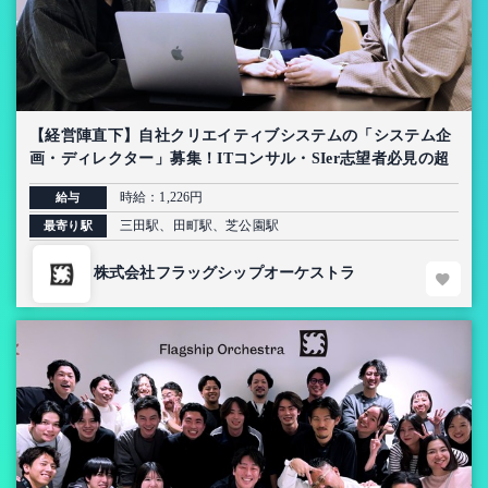
【経営陣直下】自社クリエイティブシステムの「システム企
画・ディレクター」募集！ITコンサル・SIer志望者必見の超
上流インターン【AI導入プロジェクト】
時給：1,226円
給与
三田駅、田町駅、芝公園駅
最寄り駅
株式会社フラッグシップオーケストラ