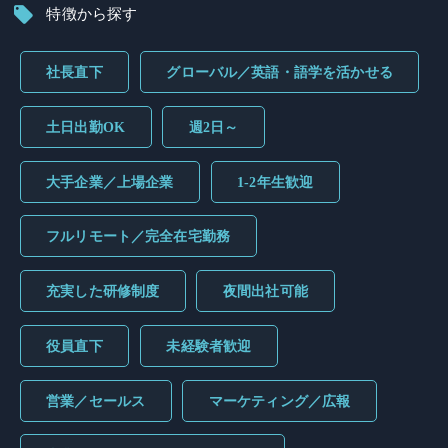
特徴から探す
社長直下
グローバル／英語・語学を活かせる
土日出勤OK
週2日～
大手企業／上場企業
1-2年生歓迎
フルリモート／完全在宅勤務
充実した研修制度
夜間出社可能
役員直下
未経験者歓迎
営業／セールス
マーケティング／広報