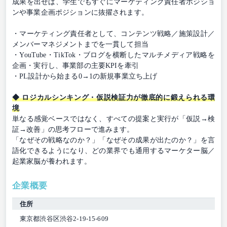
成果を出せば、学生でもすぐにマーケティング責任者ポジショ
ンや事業企画ポジションに抜擢されます。
・マーケティング責任者として、コンテンツ戦略／施策設計／
メンバーマネジメントまでを一貫して担当
・YouTube・TikTok・ブログを横断したマルチメディア戦略を
企画・実行し、事業部の主要KPIを牽引
・PL設計から始まる0→1の新規事業立ち上げ
◆ ロジカルシンキング・仮説検証力が徹底的に鍛えられる環
境
単なる感覚ベースではなく、すべての提案と実行が「仮説→検
証→改善」の思考フローで進みます。
「なぜその戦略なのか？」「なぜその成果が出たのか？」を言
語化できるようになり、どの業界でも通用するマーケター脳／
起業家脳が養われます。
企業概要
住所
東京都渋谷区渋谷2-19-15-609