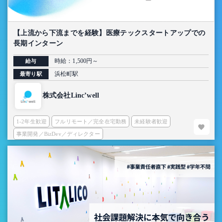
【上流から下流までを経験】医療テックスタートアップでの
長期インターン
時給：1,500円～
給与
浜松町駅
最寄り駅
株式会社Linc’well
1-2年生歓迎
フルリモート／完全在宅勤務
未経験者歓迎
事業開発／BizDev／ディレクター