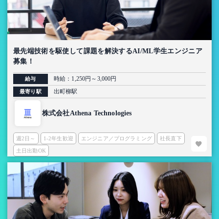
最先端技術を駆使して課題を解決するAI/ML学生エンジニア
募集！
時給：1,250円～3,000円
給与
出町柳駅
最寄り駅
株式会社Athena Technologies
週2日～
1-2年生歓迎
エンジニア／プログラミング
社長直下
土日出勤OK