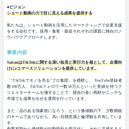
●ビジョン
ショート動画の力で目に見える成果を提供する
私たちは、ショート動画を活用したマーケティングで企業支援
をする会社です。採用・集客・販促それぞれの課題に独自のノ
ウハウでアプローチします。
事業内容
SaitanはTikTokに関する深い知見と実行力を核として、企業向
けにeコマースソリューションを提供しています。
「"TikTokでモノを売る"プロ集団」を標榜し、 YouTube登録者
数100万人、TikTokフォロワー数50万人といった実績を持つク
リエイターチームを擁することで、競合の多い商材やニッチな
市場でも成果を出せる運用を行っています。
また「品のある強豪校になろう」という価値観の下、少数精鋭
のチームでありながら、高い目標意識と倫理観を共有していま
す。
創業初期から価値観や行動指針を明文化し、それに共感する人