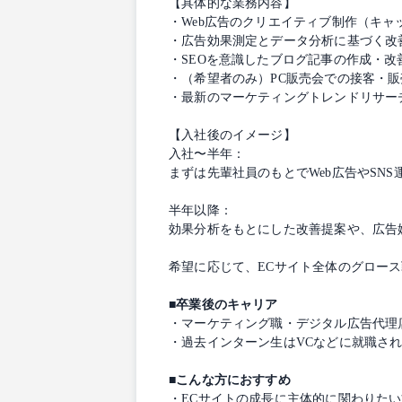
【具体的な業務内容】
・Web広告のクリエイティブ制作（キャ
・広告効果測定とデータ分析に基づく改
・SEOを意識したブログ記事の作成・改
・（希望者のみ）PC販売会での接客・販
・最新のマーケティングトレンドリサー
【入社後のイメージ】
入社〜半年：
まずは先輩社員のもとでWeb広告やSN
半年以降：
効果分析をもとにした改善提案や、広告
希望に応じて、ECサイト全体のグロー
■卒業後のキャリア
・マーケティング職・デジタル広告代理
・過去インターン生はVCなどに就職さ
■こんな方におすすめ
・ECサイトの成長に主体的に関わりたい