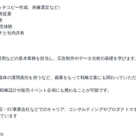
ッチコピー作成、画像選定など）
善提案
善
売体験
チと社内共有
S運用などの基本業務を担当し、広告制作やデータ分析の基礎を学びます
媒体の運用責任を担うなど、裁量をもって戦略立案にも関わっていた
ス戦略設計や販売イベント企画にも携わることが可能です。
店・EC事業会社などでのキャリア、コンサルティングやプロダクトマ
れています
方