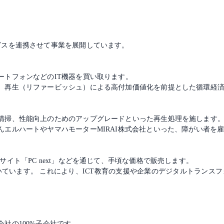
ビスを連携させて事業を展開しています。
ートフォンなどのIT機器を買い取ります。
、再生（リファービッシュ）による高付加価値化を前提とした循環経
清掃、性能向上のためのアップグレードといった再生処理を施します
んエルハートやヤマハモーターMIRAI株式会社といった、障がい者を
イト「PC next」などを通じて、手頃な価格で販売します。
ています。 これにより、ICT教育の支援や企業のデジタルトランス
社の100%子会社です。