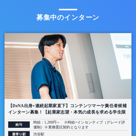
募集中のインターン
【DeNA出身×連続起業家直下】コンテンツマーケ責任者候補
インターン募集！【起業家志望・本気の成長を求める学生限
定】
時給：1,200円～ ※時給+インセンティブ（グレード評
給与
価制）※業務委託契約となります
渋谷駅
最寄り駅