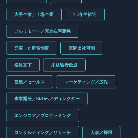
大手企業／上場企業
1-2年生歓迎
フルリモート／完全在宅勤務
充実した研修制度
夜間出社可能
役員直下
未経験者歓迎
営業／セールス
マーケティング／広報
事業開発／BizDev／ディレクター
エンジニア／プログラミング
コンサルティング／リサーチ
人事／採用