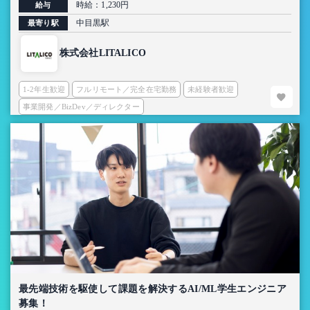
時給：1,230円
給与
中目黒駅
最寄り駅
株式会社LITALICO
1-2年生歓迎
フルリモート／完全在宅勤務
未経験者歓迎
事業開発／BizDev／ディレクター
最先端技術を駆使して課題を解決するAI/ML学生エンジニア
募集！