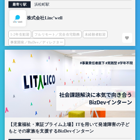
浜松町駅
最寄り駅
株式会社Linc’well
1-2年生歓迎
フルリモート／完全在宅勤務
未経験者歓迎
事業開発／BizDev／ディレクター
【児童福祉・東証プライム上場】ITを用いて発達障害の子ど
もとその家族を支援するBizDevインターン