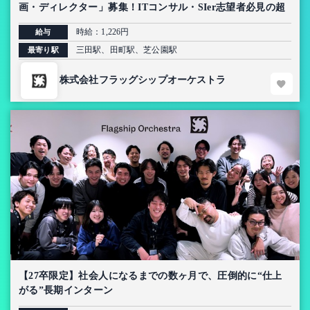
画・ディレクター」募集！ITコンサル・SIer志望者必見の超
上流インターン【AI導入プロジェクト】
時給：1,226円
給与
三田駅、田町駅、芝公園駅
最寄り駅
株式会社フラッグシップオーケストラ
【27卒限定】社会人になるまでの数ヶ月で、圧倒的に“仕上
がる”長期インターン