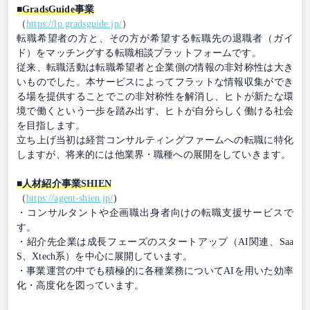
■GradsGuide事業
（
https://lp.gradsguide.jp/
）
転職希望者の方と、その方が希望する転職先の退職者（ガイ
ド）をマッチングする転職相談プラットフォームです。
従来、転職活動は転職希望者と企業側の情報の非対称性は大き
いものでした。本サービスによってフラットな情報収集ができ
る場を提供することでこの非対称性を解消し、ヒトが新たな環
境で働くという一歩を踏み出す、ヒトが自分らしく働ける社会
を目指します。
立ち上げ当初は経営コンサルティングファームへの転職に特化
しますが、将来的には他業界・職種への展開をしていきます。
■人材紹介事業SHIEN
（
https://agent-shien.jp/
)
・コンサルタントや企画職出身者向けの転職支援サービスで
す。
・紹介先企業は成長フェーズのスタートアップ（AI関連、Saa
S、Xtech系）を中心に展開しています。
・事業運営の中でも積極的に各種業務についてAIを用いた効率
化・高度化を図っています。