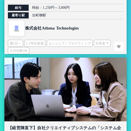
時給：1,250円～3,000円
給与
出町柳駅
最寄り駅
株式会社Athena Technologies
週2日～
1-2年生歓迎
エンジニア／プログラミング
社長直下
土日出勤OK
【経営陣直下】自社クリエイティブシステムの「システム企