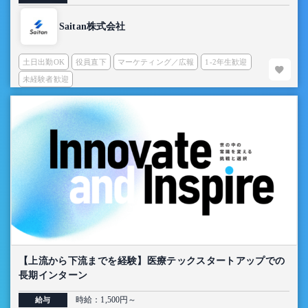
Saitan株式会社
土日出勤OK
役員直下
マーケティング／広報
1-2年生歓迎
未経験者歓迎
【上流から下流までを経験】医療テックスタートアップでの
長期インターン
時給：1,500円～
給与