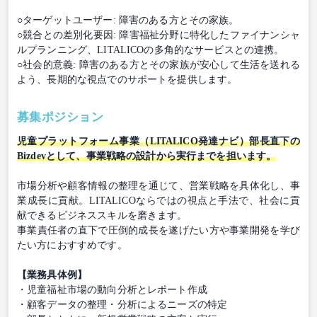
○ターゲットユーザー: 障害のある方とその家族。
○競合との差別化要因: 障害福祉分野に特化したファイナンシャ
ルプランニング、LITALICOの多角的なサービスとの連携。
○社会的意義: 障害のある方とその家族が安心して生活を送れる
よう、長期的な視点でのサポートを提供します。
募集ポジション
児童プラットフォーム事業（LITALICO発達ナビ）部長直下の
Bizdevとして、事業戦略の設計から実行までを担います。
市場分析や顧客情報の整理を通じて、営業戦略を具体化し、事
業成長に貢献。LITALICOならではの視点と手法で、社会に貢
献できるビジネススキルを磨きます。
事業責任者の直下で圧倒的成長を遂げたい方や事業開発を学び
たい方におすすめです。
【業務具体例】
・児童福祉市場の動向分析とレポート作成
・顧客データの整理・分析によるニーズの特定