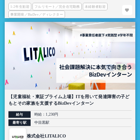
1-2年生歓迎
フルリモート／完全在宅勤務
未経験者歓迎
事業開発／BizDev／ディレクター
【児童福祉・東証プライム上場】ITを用いて発達障害の子ど
もとその家族を支援するBizDevインターン
時給：1,230円
給与
中目黒駅
最寄り駅
株式会社LITALICO