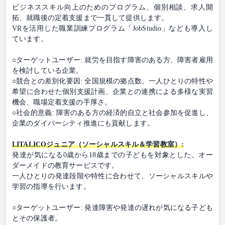
ビジネススキル向上のためのプログラム、個別相談、求人開
拓、就職後の定着支援まで一貫して提供します。
VRを活用した職業訓練プログラム「JobStudio」なども導入し
ています。
○ターゲットユーザー: 就労を目指す障害のある方、障害者雇用
を検討している企業。
○競合との差別化要因: 全国規模の拠点数、一人ひとりの特性や
希望に合わせた個別支援計画、企業との連携による多様な実習
機会、職場定着支援の手厚さ。
○社会的意義: 障害のある方の経済的自立と社会参加を促進し、
企業のダイバーシティ推進にも貢献します。
LITALICOジュニア（ソーシャルスキル＆学習教室）:
発達が気になる0歳から18歳までの子どもを対象とした、オー
ダーメイドの教育サービスです。
一人ひとりの発達段階や特性に合わせて、ソーシャルスキルや
学習の指導を行います。
○ターゲットユーザー: 発達障害や発達の遅れが気になる子ども
とその保護者。