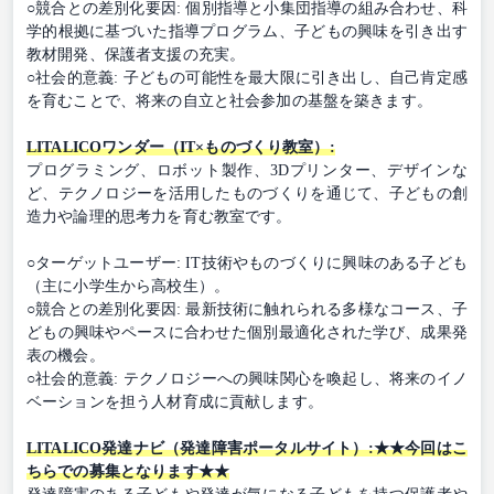
○競合との差別化要因: 個別指導と小集団指導の組み合わせ、科
学的根拠に基づいた指導プログラム、子どもの興味を引き出す
教材開発、保護者支援の充実。
○社会的意義: 子どもの可能性を最大限に引き出し、自己肯定感
を育むことで、将来の自立と社会参加の基盤を築きます。
LITALICOワンダー（IT×ものづくり教室）:
プログラミング、ロボット製作、3Dプリンター、デザインな
ど、テクノロジーを活用したものづくりを通じて、子どもの創
造力や論理的思考力を育む教室です。
○ターゲットユーザー: IT技術やものづくりに興味のある子ども
（主に小学生から高校生）。
○競合との差別化要因: 最新技術に触れられる多様なコース、子
どもの興味やペースに合わせた個別最適化された学び、成果発
表の機会。
○社会的意義: テクノロジーへの興味関心を喚起し、将来のイノ
ベーションを担う人材育成に貢献します。
LITALICO発達ナビ（発達障害ポータルサイト）:★★今回はこ
ちらでの募集となります★★