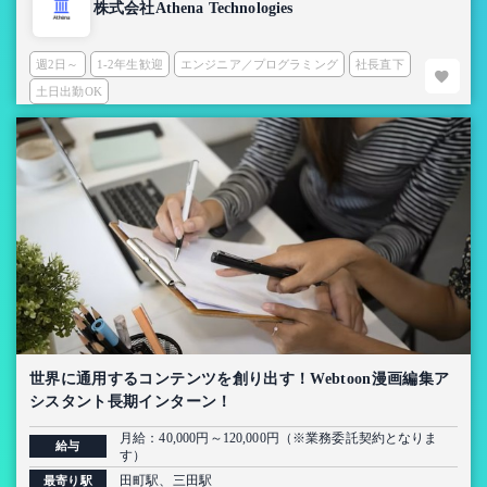
株式会社Athena Technologies
週2日～
1-2年生歓迎
エンジニア／プログラミング
社長直下
土日出勤OK
世界に通用するコンテンツを創り出す！Webtoon漫画編集ア
シスタント長期インターン！
月給：40,000円～120,000円（※業務委託契約となりま
給与
す）
田町駅、三田駅
最寄り駅