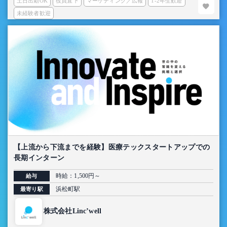
土日出勤OK
役員直下
マーケティング／広報
1-2年生歓迎
未経験者歓迎
【上流から下流までを経験】医療テックスタートアップでの
長期インターン
時給：1,500円～
給与
浜松町駅
最寄り駅
株式会社Linc’well