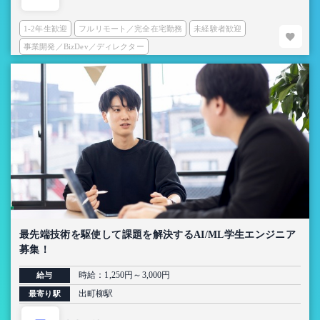
1-2年生歓迎
フルリモート／完全在宅勤務
未経験者歓迎
事業開発／BizDev／ディレクター
最先端技術を駆使して課題を解決するAI/ML学生エンジニア
募集！
時給：1,250円～3,000円
給与
出町柳駅
最寄り駅