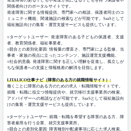
発達障害のある子どもや発達が気になる子どもを持つ保護者や
関係者向けのポータルサイトです。
発達障害に関する情報提供、専門家への相談、保護者同士のコ
ミュニティ機能、関連施設の検索などが可能です。SaaSとして
福祉施設向けの集客・運営支援サービスも提供しています。
○ターゲットユーザー: 発達障害のある子どもの保護者、支援
者、教育関係者、福祉事業者。
○競合との差別化要因: 情報量の豊富さ、専門家による監修、当
事者・家族の視点に立ったコンテンツ、施設運営支援機能。
○社会的意義: 発達障害に関する正しい理解を促進し、孤立しが
ちな保護者への支援と情報格差の解消を目指します。
LITALICO仕事ナビ（障害のある方の就職情報サイト）:
働くことに障害のある方のための求人・転職情報サイトです。
就職・転職に役立つ情報提供や、就労移行支援事業所の検索、
アドバイザーへの相談などが可能です。SaaSとして福祉施設向
けの集客・運営支援サービスも提供しています。
○ターゲットユーザー: 就職・転職を希望する障害のある方、障
害者雇用を行う企業、就労支援事業所。
○競合との差別化要因: 障害種別や配慮事項に応じた求人検索、