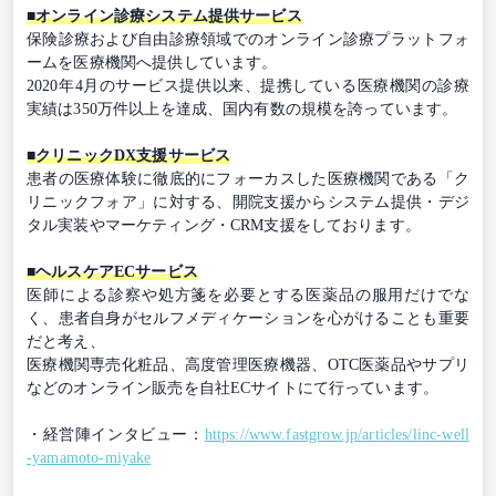
■オンライン診療システム提供サービス
保険診療および自由診療領域でのオンライン診療プラットフォ
ームを医療機関へ提供しています。
2020年4月のサービス提供以来、提携している医療機関の診療
実績は350万件以上を達成、国内有数の規模を誇っています。
■クリニックDX支援サービス
患者の医療体験に徹底的にフォーカスした医療機関である「ク
リニックフォア」に対する、開院支援からシステム提供・デジ
タル実装やマーケティング・CRM支援をしております。
■ヘルスケアECサービス
医師による診察や処方箋を必要とする医薬品の服用だけでな
く、患者自身がセルフメディケーションを心がけることも重要
だと考え、
医療機関専売化粧品、高度管理医療機器、OTC医薬品やサプリ
などのオンライン販売を自社ECサイトにて行っています。
・経営陣インタビュー：
https://www.fastgrow.jp/articles/linc-well
-yamamoto-miyake