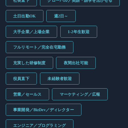
社長直下
グローバル／英語・語学を活かせる
土日出勤OK
週2日～
大手企業／上場企業
1-2年生歓迎
フルリモート／完全在宅勤務
充実した研修制度
夜間出社可能
役員直下
未経験者歓迎
営業／セールス
マーケティング／広報
事業開発／BizDev／ディレクター
エンジニア／プログラミング