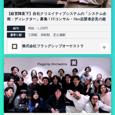
【経営陣直下】自社クリエイティブシステムの「システム企
画・ディレクター」募集！ITコンサル・SIer志望者必見の超
上流インターン【AI導入プロジェクト】
時給：1,226円
給与
三田駅、田町駅、芝公園駅
最寄り駅
株式会社フラッグシップオーケストラ