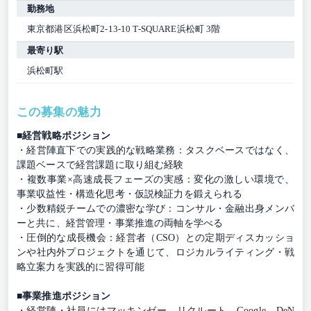
勤務地
東京都港区浜松町2-13-10 T-SQUARE浜松町 3階
最寄り駅
浜松町駅
この募集の魅力
■経営戦略ポジション
・経営陣直下での実践的な戦略業務：タスクベースではなく、
課題ベースで経営課題に取り組む経験
・複数事業×高速成長フェーズの実感：変化の激しい環境で、
事業収益性・構造化思考・仮説検証力を鍛えられる
・少数精鋭チームでの濃密な学び：コンサル・金融出身メンバ
ーと共に、経営管理・事業推進の両軸を学べる
・圧倒的な成長機会：経営者（CSO）との定期ディスカッショ
ンや社内外プロジェクトを通じて、ロジカルライティング・戦
略立案力を実践的に習得可能
■事業推進ポジション
・経営陣・社員にはマッキンゼー、リクルート、Google、DeN