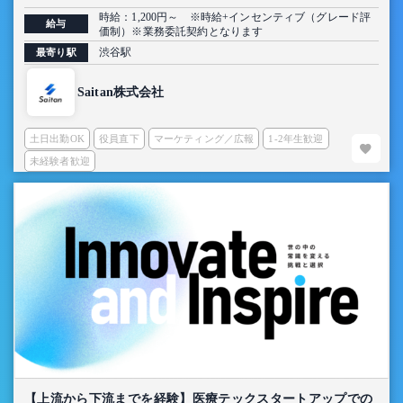
定】
時給：1,200円～ ※時給+インセンティブ（グレード評
給与
価制）※業務委託契約となります
渋谷駅
最寄り駅
Saitan株式会社
土日出勤OK
役員直下
マーケティング／広報
1-2年生歓迎
未経験者歓迎
【上流から下流までを経験】医療テックスタートアップでの