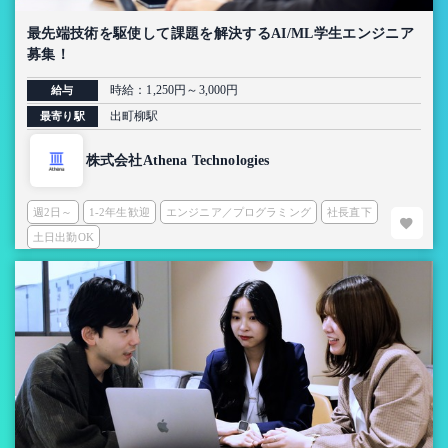
最先端技術を駆使して課題を解決するAI/ML学生エンジニア
募集！
時給：1,250円～3,000円
給与
出町柳駅
最寄り駅
株式会社Athena Technologies
週2日～
1-2年生歓迎
エンジニア／プログラミング
社長直下
土日出勤OK