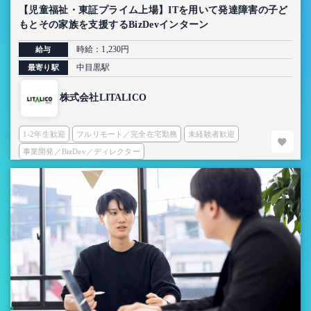
【児童福祉・東証プライム上場】ITを用いて発達障害の子ど
もとその家族を支援するBizDevインターン
時給：1,230円
給与
中目黒駅
最寄り駅
株式会社LITALICO
1-2年生歓迎
フルリモート／完全在宅勤務
未経験者歓迎
事業開発／BizDev／ディレクター