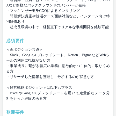
Aなど多様なバックグラウンドのメンバーが在籍
・マッキンゼー出身CXOによるメンタリング
・問題解決講座や就活ケース面接対策など、インターン向け特
別研修あり
・超成長環境の中で、経営直下でリアルな事業開発を経験可能
必須要件
＜両ポジション共通＞
・Slack、Googleスプレッドシート、Notion、FigmaなどWebツ
ールの利用に抵抗がない方
・事業成長に繋がる幅広い業務に意欲的かつ主体的に取りくめ
る方
・リサーチした情報を整理し、分析するのが得意な方
＜経営戦略ポジション＞は以下もプラス
・ExcelやGoogleスプレッドシートを用いて定量的なデータ分
析を行った経験のある方
歓迎要件