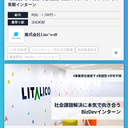
長期インターン
時給：1,500円～
給与
浜松町駅
最寄り駅
株式会社Linc’well
1-2年生歓迎
フルリモート／完全在宅勤務
未経験者歓迎
事業開発／BizDev／ディレクター