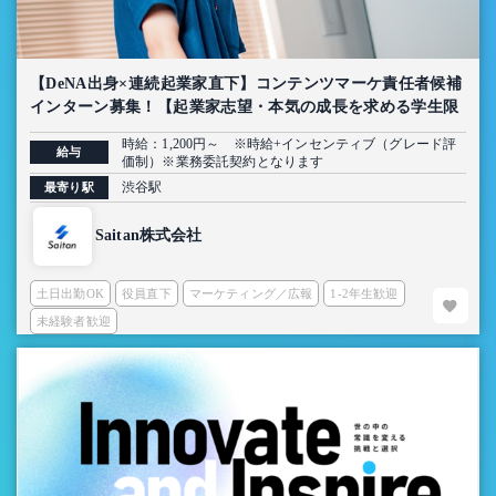
【DeNA出身×連続起業家直下】コンテンツマーケ責任者候補
インターン募集！【起業家志望・本気の成長を求める学生限
定】
時給：1,200円～ ※時給+インセンティブ（グレード評
給与
価制）※業務委託契約となります
渋谷駅
最寄り駅
Saitan株式会社
土日出勤OK
役員直下
マーケティング／広報
1-2年生歓迎
未経験者歓迎