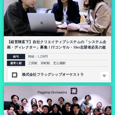
【経営陣直下】自社クリエイティブシステムの「システム企
画・ディレクター」募集！ITコンサル・SIer志望者必見の超
上流インターン【AI導入プロジェクト】
時給：1,226円
給与
三田駅、田町駅、芝公園駅
最寄り駅
株式会社フラッグシップオーケストラ