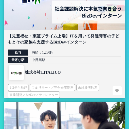
【児童福祉・東証プライム上場】ITを用いて発達障害の子ど
もとその家族を支援するBizDevインターン
時給：1,230円
給与
中目黒駅
最寄り駅
株式会社LITALICO
1-2年生歓迎
フルリモート／完全在宅勤務
未経験者歓迎
事業開発／BizDev／ディレクター