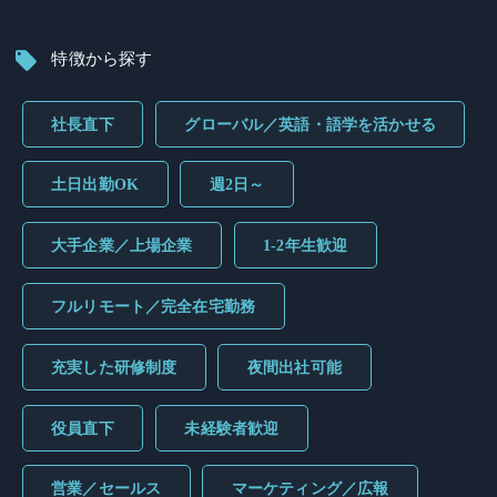
特徴から探す
社長直下
グローバル／英語・語学を活かせる
土日出勤OK
週2日～
大手企業／上場企業
1-2年生歓迎
フルリモート／完全在宅勤務
充実した研修制度
夜間出社可能
役員直下
未経験者歓迎
営業／セールス
マーケティング／広報