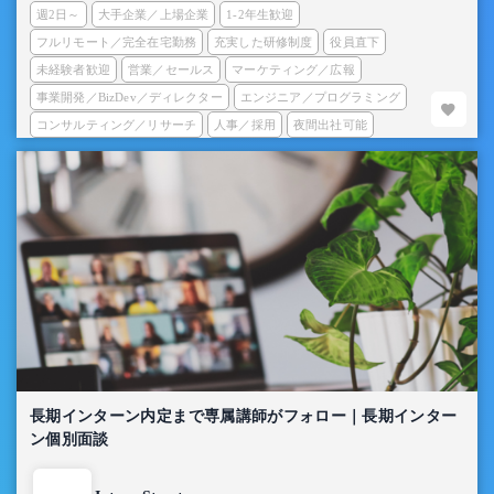
週2日～
大手企業／上場企業
1-2年生歓迎
フルリモート／完全在宅勤務
充実した研修制度
役員直下
未経験者歓迎
営業／セールス
マーケティング／広報
事業開発／BizDev／ディレクター
エンジニア／プログラミング
コンサルティング／リサーチ
人事／採用
夜間出社可能
長期インターン内定まで専属講師がフォロー｜長期インター
ン個別面談