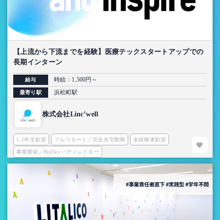
【上流から下流までを経験】医療テックスタートアップでの
長期インターン
時給：1,500円～
給与
浜松町駅
最寄り駅
株式会社Linc’well
1-2年生歓迎
フルリモート／完全在宅勤務
未経験者歓迎
事業開発／BizDev／ディレクター