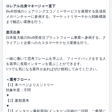
ロレアル出身マネージャー直下
BtoB領域のシェアリングエコノミーサービスを展開する急成長
メガベンチャーに参画する。マーケットリサーチから戦略構築
まで幅広い業務を行う。
楽天出身
日本最大級のBtoB受発注プラットフォーム事業へ参画する。ク
ライアント企業へのカスタマーサクセス業務を行う。
一緒に働いて思考フレームを学ぶ人、フィードバックをする人
を基準に長期インターンを選ぶことができます。
1つでも気になる案件があればぜひ挑戦してみてください。
＜選考フロー＞
【1】本ページよりエントリー
対象年度：不問
▼
【2】書類選考
▼
【3】インターン事前面談(インターン詳細のご説明、ご希望に