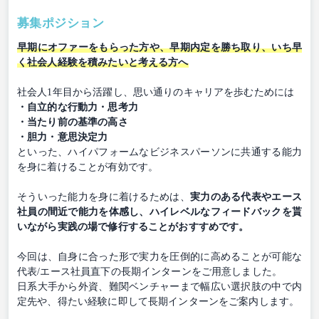
募集ポジション
早期にオファーをもらった方や、早期内定を勝ち取り、いち早
く社会人経験を積みたいと考える方へ
社会人1年目から活躍し、思い通りのキャリアを歩むためには
・自立的な行動力・思考力
・当たり前の基準の高さ
・胆力・意思決定力
といった、ハイパフォームなビジネスパーソンに共通する能力
を身に着けることが有効です。
そういった能力を身に着けるためは、
実力のある代表やエース
社員の間近で能力を体感し、ハイレベルなフィードバックを貰
いながら実践の場で修行することがおすすめです。
今回は、自身に合った形で実力を圧倒的に高めることが可能な
代表/エース社員直下の長期インターンをご用意しました。
日系大手から外資、難関ベンチャーまで幅広い選択肢の中で内
定先や、得たい経験に即して長期インターンをご案内します。