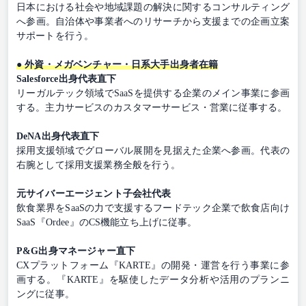
日本における社会や地域課題の解決に関するコンサルティング
へ参画。自治体や事業者へのリサーチから支援までの企画立案
サポートを行う。
● 外資・メガベンチャー・日系大手出身者在籍
Salesforce出身代表直下
リーガルテック領域でSaaSを提供する企業のメイン事業に参画
する。主力サービスのカスタマーサービス・営業に従事する。
DeNA出身代表直下
採用支援領域でグローバル展開を見据えた企業へ参画。代表の
右腕として採用支援業務全般を行う。
元サイバーエージェント子会社代表
飲食業界をSaaSの力で支援するフードテック企業で飲食店向け
SaaS『Ordee』のCS機能立ち上げに従事。
P&G出身マネージャー直下
CXプラットフォーム『KARTE』の開発・運営を行う事業に参
画する。『KARTE』を駆使したデータ分析や活用のプランニ
ングに従事。