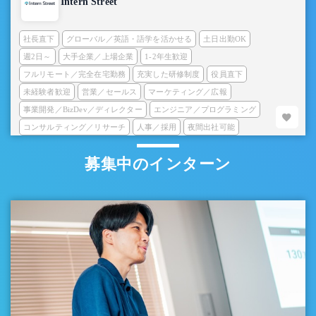
Intern Street
社長直下
グローバル／英語・語学を活かせる
土日出勤OK
週2日～
大手企業／上場企業
1-2年生歓迎
フルリモート／完全在宅勤務
充実した研修制度
役員直下
未経験者歓迎
営業／セールス
マーケティング／広報
事業開発／BizDev／ディレクター
エンジニア／プログラミング
コンサルティング／リサーチ
人事／採用
夜間出社可能
募集中のインターン