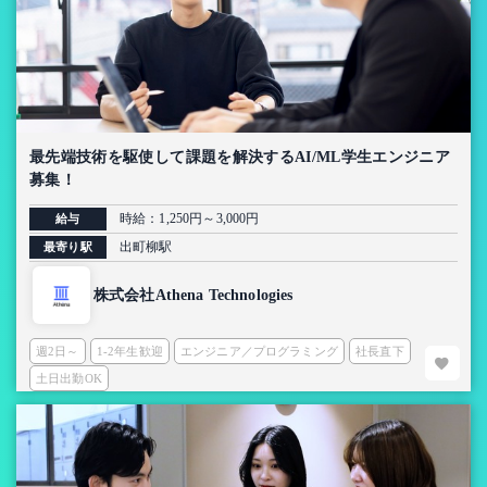
最先端技術を駆使して課題を解決するAI/ML学生エンジニア
募集！
時給：1,250円～3,000円
給与
出町柳駅
最寄り駅
株式会社Athena Technologies
週2日～
1-2年生歓迎
エンジニア／プログラミング
社長直下
土日出勤OK