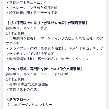
・プロンプトチューニング
・オペレーション含めた精度評価
・精度改善に関する元データ収集
【1人1億円以上の売り上げ達成 web広告代理店事業】
募集ポジション：マーケター
(具体業務例)
・市場動向を把握し、マーケティング支援が可能な会社へのア
プローチ
・クライアントの抱える課題を抽出し、得意とするコンテンツ
マーケティングでの解決策提案
・動画/記事の制作～広告の配信までのディレクション
【web/IT領域に専門性を持つM&A仲介支援事業】
募集ポジション：セールス・アドバイザー
(具体業務例)
・売手/買手企業の新規開拓
・営業リストの作成
＜選考フロー＞
【1】本ページよりエントリー