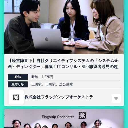
【経営陣直下】自社クリエイティブシステムの「システム企
画・ディレクター」募集！ITコンサル・SIer志望者必見の超
上流インターン【AI導入プロジェクト】
時給：1,226円
給与
三田駅、田町駅、芝公園駅
最寄り駅
株式会社フラッグシップオーケストラ