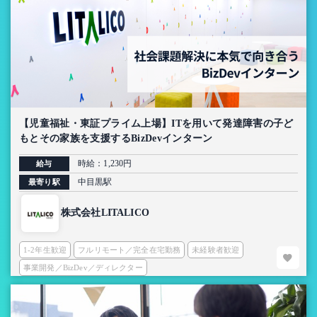
【児童福祉・東証プライム上場】ITを用いて発達障害の子ど
もとその家族を支援するBizDevインターン
時給：1,230円
給与
中目黒駅
最寄り駅
株式会社LITALICO
1-2年生歓迎
フルリモート／完全在宅勤務
未経験者歓迎
事業開発／BizDev／ディレクター