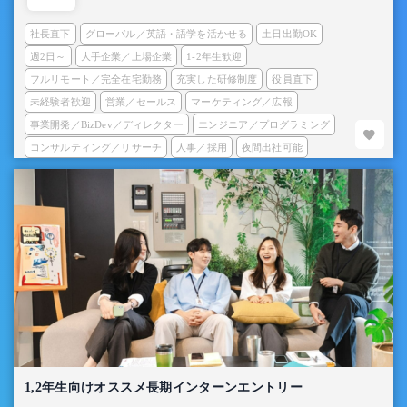
社長直下
グローバル／英語・語学を活かせる
土日出勤OK
週2日～
大手企業／上場企業
1-2年生歓迎
フルリモート／完全在宅勤務
充実した研修制度
役員直下
未経験者歓迎
営業／セールス
マーケティング／広報
事業開発／BizDev／ディレクター
エンジニア／プログラミング
コンサルティング／リサーチ
人事／採用
夜間出社可能
1,2年生向けオススメ長期インターンエントリー