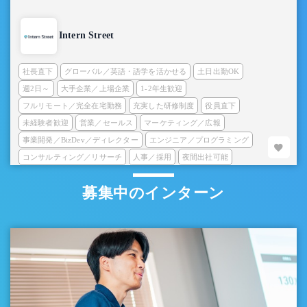
Intern Street
社長直下
グローバル／英語・語学を活かせる
土日出勤OK
週2日～
大手企業／上場企業
1-2年生歓迎
フルリモート／完全在宅勤務
充実した研修制度
役員直下
未経験者歓迎
営業／セールス
マーケティング／広報
事業開発／BizDev／ディレクター
エンジニア／プログラミング
コンサルティング／リサーチ
人事／採用
夜間出社可能
募集中のインターン