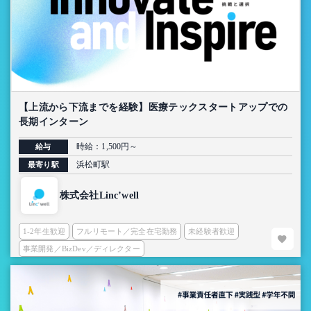
【上流から下流までを経験】医療テックスタートアップでの
長期インターン
時給：1,500円～
給与
浜松町駅
最寄り駅
株式会社Linc’well
1-2年生歓迎
フルリモート／完全在宅勤務
未経験者歓迎
事業開発／BizDev／ディレクター