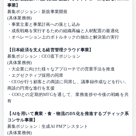
事業】
募集ポジション：新規事業開発
(具体業務例)
・事業立案と事業計画への落とし込み
・成長戦略を実行するための組織再編と人材配置の最適化
・オペレーション上のボトルネックの抽出と解決策の実行
【日本経済を支える経営管理クラウド事業】
募集ポジション：CEO直下ポジション
(具体業務例)
・大企業に向けた様々なアプローチでの営業手法を推進
・エグゼクティブ採用の同席
・CEOが行う顧客との商談に同席し、議事録作成などを行い、
商談の円滑な進行を支援
・COOとの定期的MTGを通して、業務進捗や今後の戦略を共
有
【AIを用いて農業・食・物流のDX化を推進するブティック系
コンサル事業】
募集ポジション：生成AI PMアシスタント
(具体業務例)