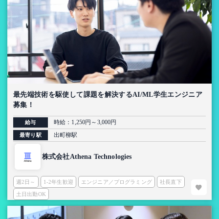
最先端技術を駆使して課題を解決するAI/ML学生エンジニア
募集！
時給：1,250円～3,000円
給与
出町柳駅
最寄り駅
株式会社Athena Technologies
週2日～
1-2年生歓迎
エンジニア／プログラミング
社長直下
土日出勤OK