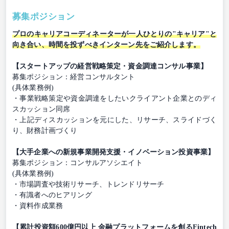
募集ポジション
プロのキャリアコーディネーターが一人ひとりの"キャリア"と
向き合い、時間を投ずべきインターン先をご紹介します。
【スタートアップの経営戦略策定・資金調達コンサル事業】
募集ポジション：経営コンサルタント
(具体業務例)
・事業戦略策定や資金調達をしたいクライアント企業とのディ
スカッション同席
・上記ディスカッションを元にした、リサーチ、スライドづく
り、財務計画づくり
【大手企業への新規事業開発支援・イノベーション投資事業】
募集ポジション：コンサルアソシエイト
(具体業務例)
・市場調査や技術リサーチ、トレンドリサーチ
・有識者へのヒアリング
・資料作成業務
【累計投資額600億円以上 金融プラットフォームを創るFintech