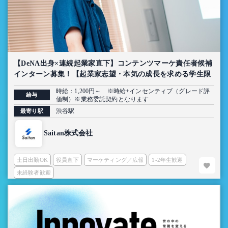
【DeNA出身×連続起業家直下】コンテンツマーケ責任者候補
インターン募集！【起業家志望・本気の成長を求める学生限
定】
時給：1,200円～ ※時給+インセンティブ（グレード評
給与
価制）※業務委託契約となります
渋谷駅
最寄り駅
Saitan株式会社
土日出勤OK
役員直下
マーケティング／広報
1-2年生歓迎
未経験者歓迎