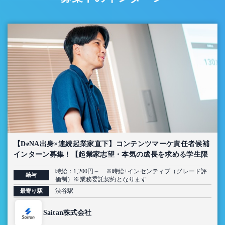
【DeNA出身×連続起業家直下】コンテンツマーケ責任者候補
インターン募集！【起業家志望・本気の成長を求める学生限
定】
時給：1,200円～ ※時給+インセンティブ（グレード評
給与
価制）※業務委託契約となります
渋谷駅
最寄り駅
Saitan株式会社