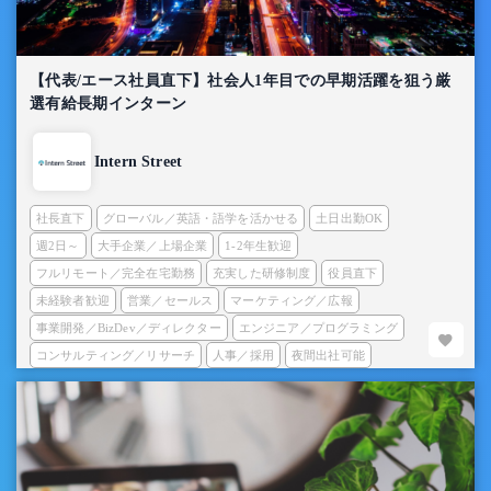
【代表/エース社員直下】社会人1年目での早期活躍を狙う厳
選有給長期インターン
Intern Street
社長直下
グローバル／英語・語学を活かせる
土日出勤OK
週2日～
大手企業／上場企業
1-2年生歓迎
フルリモート／完全在宅勤務
充実した研修制度
役員直下
未経験者歓迎
営業／セールス
マーケティング／広報
事業開発／BizDev／ディレクター
エンジニア／プログラミング
コンサルティング／リサーチ
人事／採用
夜間出社可能