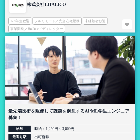
株式会社LITALICO
1-2年生歓迎
フルリモート／完全在宅勤務
未経験者歓迎
事業開発／BizDev／ディレクター
最先端技術を駆使して課題を解決するAI/ML学生エンジニア
募集！
時給：1,250円～3,000円
給与
出町柳駅
最寄り駅