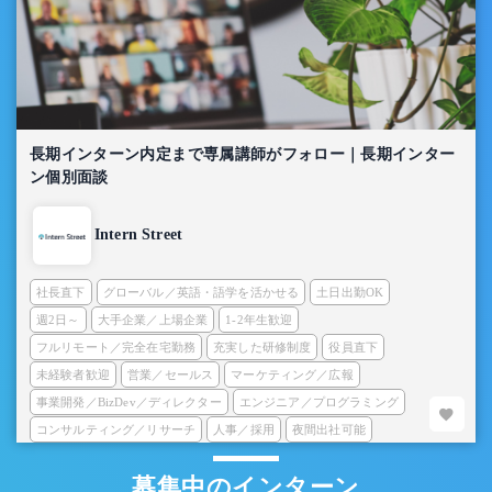
長期インターン内定まで専属講師がフォロー｜長期インター
ン個別面談
Intern Street
社長直下
グローバル／英語・語学を活かせる
土日出勤OK
週2日～
大手企業／上場企業
1-2年生歓迎
フルリモート／完全在宅勤務
充実した研修制度
役員直下
未経験者歓迎
営業／セールス
マーケティング／広報
事業開発／BizDev／ディレクター
エンジニア／プログラミング
コンサルティング／リサーチ
人事／採用
夜間出社可能
募集中のインターン