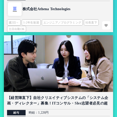
株式会社Athena Technologies
週2日～
1-2年生歓迎
エンジニア／プログラミング
社長直下
土日出勤OK
【経営陣直下】自社クリエイティブシステムの「システム企
画・ディレクター」募集！ITコンサル・SIer志望者必見の超
上流インターン【AI導入プロジェクト】
時給：1,226円
給与