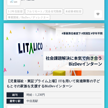
1-2年生歓迎
フルリモート／完全在宅勤務
未経験者歓迎
事業開発／BizDev／ディレクター
【児童福祉・東証プライム上場】ITを用いて発達障害の子ど
もとその家族を支援するBizDevインターン
時給：1,230円
給与
中目黒駅
最寄り駅