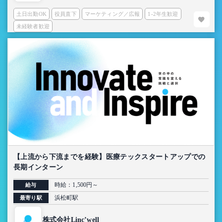
土日出勤OK
役員直下
マーケティング／広報
1-2年生歓迎
未経験者歓迎
【上流から下流までを経験】医療テックスタートアップでの
長期インターン
時給：1,500円～
給与
浜松町駅
最寄り駅
株式会社Linc’well