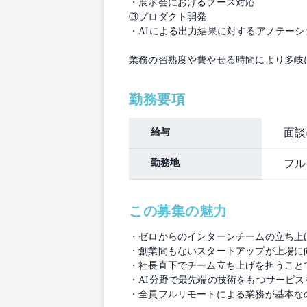
・展示会におけるブース対応
③プロダクト開発
・AIによる出力結果に対するアノテーシ
業務の習熟度や費やせる時間により多岐
勤務要項
給与
面談
勤務地
フル
この募集の魅力
・ゼロからのインターンチームの立ち上
・創業間もないスタートアップが上場に
・社長直下でチーム立ち上げを担うこと
・AI分野で最先端の技術をもつサービ
・全員フルリモートによる業務が基本な