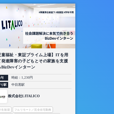
児童福祉・東証プライム上場】ITを用
て発達障害の子どもとその家族を支援
BizDevインターン
時給：1,230円
給与
中目黒駅
寄り駅
株式会社LITALICO
2年生歓迎
フルリモート／完全在宅勤務