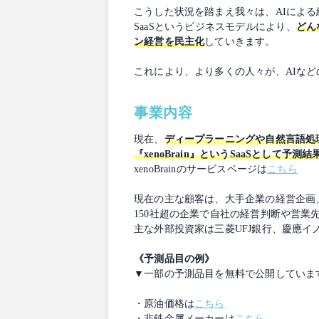
こうした状況を踏まえ我々は、AIによ
SaaSというビジネスモデルにより、
どん
ン経営を民主化
していきます。
これにより、より多くの人々が、AIな
事業内容
現在、
ディープラーニングや自然言語処
『xenoBrain』というSaaSとして予測
xenoBrainのサービスページは
こちら
現在の主な顧客は、大手企業の経営企画
150社超の企業で自社の経営判断や営業
主な外部投資家は三菱UFJ銀行、慶應イ
《予測品目の例》
▼一部の予測品目を無料で公開していま
・原油価格は
こちら
・非鉄金属メーカーは
こちら