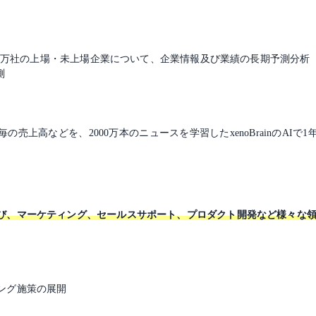
内50万社の上場・未上場企業について、企業情報及び業績の長期予測分析
測
売上高などを、2000万本のニュースを学習したxenoBrainのAI
び、マーケティング、セールスサポート、プロダクト開発など様々な
ング施策の展開