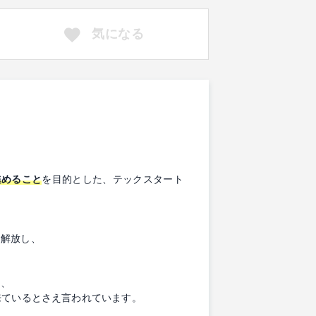
気になる
進めること
を目的とした、テックスタート
ら解放し、
て、
来ているとさえ言われています。