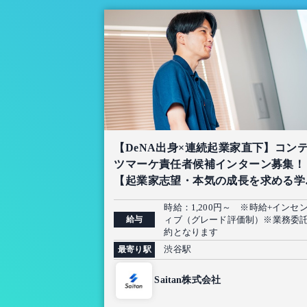
【DeNA出身×連続起業家直下】コン
ツマーケ責任者候補インターン募集！
【起業家志望・本気の成長を求める学
限定】
時給：1,200円～ ※時給+インセ
給与
ィブ（グレード評価制）※業務委
約となります
渋谷駅
最寄り駅
Saitan株式会社