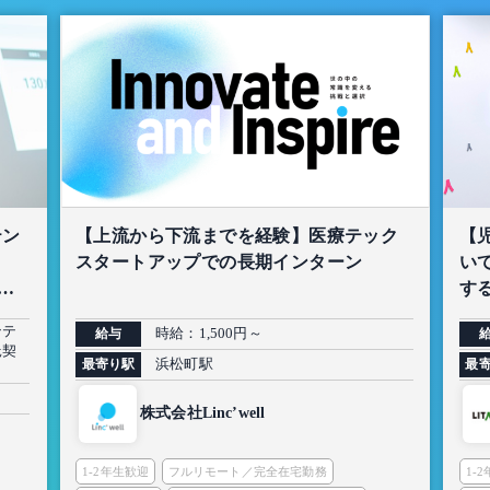
テン
【上流から下流までを経験】医療テック
【
スタートアップでの長期インターン
い
生
する
ンテ
時給：1,500円～
給与
託契
浜松町駅
最寄り駅
最
株式会社Linc’well
1-2年生歓迎
フルリモート／完全在宅勤務
1-