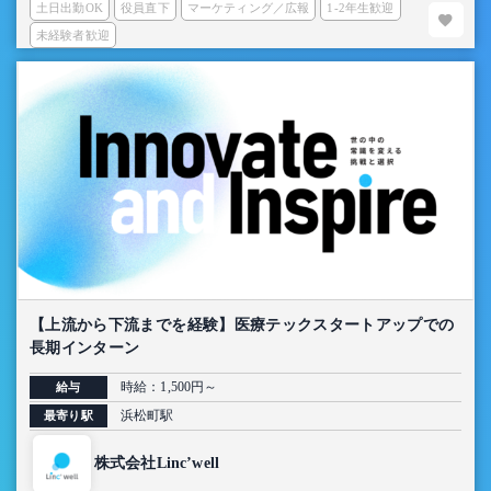
土日出勤OK
役員直下
マーケティング／広報
1-2年生歓迎
未経験者歓迎
【上流から下流までを経験】医療テックスタートアップでの
長期インターン
時給：1,500円～
給与
浜松町駅
最寄り駅
株式会社Linc’well