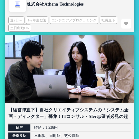
株式会社Athena Technologies
週2日～
1-2年生歓迎
エンジニア／プログラミング
社長直下
土日出勤OK
【経営陣直下】自社クリエイティブシステムの「システム企
画・ディレクター」募集！ITコンサル・SIer志望者必見の超
上流インターン【AI導入プロジェクト】
時給：1,226円
給与
三田駅、田町駅、芝公園駅
最寄り駅