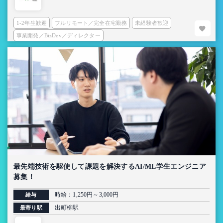
1-2年生歓迎
フルリモート／完全在宅勤務
未経験者歓迎
事業開発／BizDev／ディレクター
最先端技術を駆使して課題を解決するAI/ML学生エンジニア
募集！
時給：1,250円～3,000円
給与
出町柳駅
最寄り駅