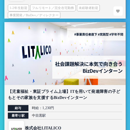
1-2年生歓迎
フルリモート／完全在宅勤務
未経験者歓迎
事業開発／BizDev／ディレクター
【児童福祉・東証プライム上場】ITを用いて発達障害の子ど
もとその家族を支援するBizDevインターン
時給：1,230円
給与
中目黒駅
最寄り駅
株式会社LITALICO