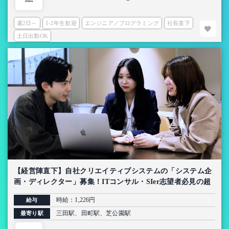
週2日～
1-2年生歓迎
エンジニア／プログラミング
社長直下
土日出勤OK
【経営陣直下】自社クリエイティブシステムの「システム企
画・ディレクター」募集！ITコンサル・SIer志望者必見の超
上流インターン【AI導入プロジェクト】
時給：1,226円
給与
三田駅、田町駅、芝公園駅
最寄り駅