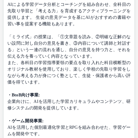
AIによる学習データ分析とコーチングを組み合わせ、全科目の
先取り学習と「考える力」を育成するアクティブラーニングを
提供します。 生徒の意見データを基にAIがおすすめの書籍や
習い事を提案する機能もあります。
「ミライ式」の授業は、「①文章題を読み、②明確な正解のな
い設問に対し自分の意見を書き、③内容について講師と対話す
る」という一連の流れを通し、自分の意見を持つ力と、それを
伝える力を養っていく内容となっています。
また、各科目の学習指導要領の要点を取り入れた科目横断型の
オリジナル教材を使用しており、楽しく学校の先取り学習をし
ながら考える力が身につく塾として、生徒・保護者から高い評
価を得ています。
・BtoB向け事業:
企業向けに、AIを活用した学習カリキュラムやコンテンツ、研
修システムの開発を提供しています。
・ゲーム開発事業:
AIを活用した個別最適化学習とRPGを組み合わせた、学習ゲー
ムを開発中です。