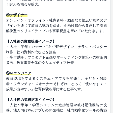
く関わる機会が拡大。
④デザイナー
オンライン・オフライン・社内資料・動画など幅広い媒体のデ
ザインを通じて教育の魅力を伝え、企画段階から参画して課題
解決型のクリエイティブ力や事業視点を磨いていただきます。
【入社後の業務拡張イメージ】
・入社～半年：バナー・LP・HPデザイン、チラシ・ポスター
制作、社内資料作成などを担当
・半年以降：プロダクト企画やマーケティング施策への横断的
参画、教育事業全体のクリエイティブ改善
⑤AIエンジニア
教育現場を支えるシステム・アプリを開発し、子ども・保護
者・フランチャイズオーナーそれぞれにとって「使いやすく・
成果が出やすい」教育体験を形にする仕事です。
【入社後の業務拡張イメージ】
・入社〜半年：学習システムの進捗管理や教材配信機能の改
善、法人向けWebアプリの開発補助、社内効率化ツールの構築