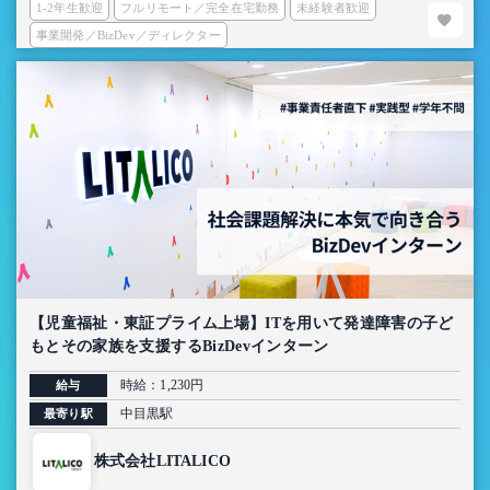
1-2年生歓迎
フルリモート／完全在宅勤務
未経験者歓迎
事業開発／BizDev／ディレクター
【児童福祉・東証プライム上場】ITを用いて発達障害の子ど
もとその家族を支援するBizDevインターン
時給：1,230円
給与
中目黒駅
最寄り駅
株式会社LITALICO