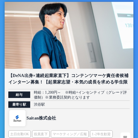
【DeNA出身×連続起業家直下】コンテンツマーケ責任者候補
インターン募集！【起業家志望・本気の成長を求める学生限
定】
時給：1,200円～ ※時給+インセンティブ（グレード評
給与
価制）※業務委託契約となります
渋谷駅
最寄り駅
Saitan株式会社
土日出勤OK
役員直下
マーケティング／広報
1-2年生歓迎