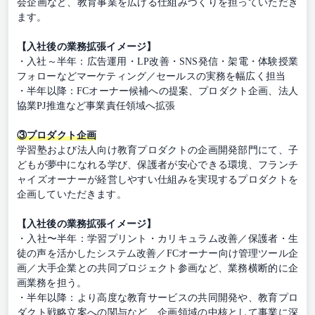
会企画など、教育事業を広げる仕組みづくりを担っていただき
ます。
【入社後の業務拡張イメージ】
・入社～半年：広告運用・LP改善・SNS発信・架電・体験授業
フォローなどマーケティング／セールスの実務を幅広く担当
・半年以降：FCオーナー候補への提案、プロダクト企画、法人
協業PJ推進など事業責任領域へ拡張
③プロダクト企画
学習塾および法人向け教育プロダクトの企画開発部門にて、子
どもが夢中になれる学び、保護者が安心できる環境、フランチ
ャイズオーナーが経営しやすい仕組みを実現するプロダクトを
企画していただきます。
【入社後の業務拡張イメージ】
・入社〜半年：学習プリント・カリキュラム改善／保護者・生
徒の声を活かしたシステム改善／FCオーナー向け管理ツール企
画／大手企業との共同プロジェクト参画など、業務横断的に企
画業務を担う。
・半年以降：より高度な教育サービスの共同開発や、教育プロ
ダクト戦略立案への関与など、企画領域の中核として事業に深