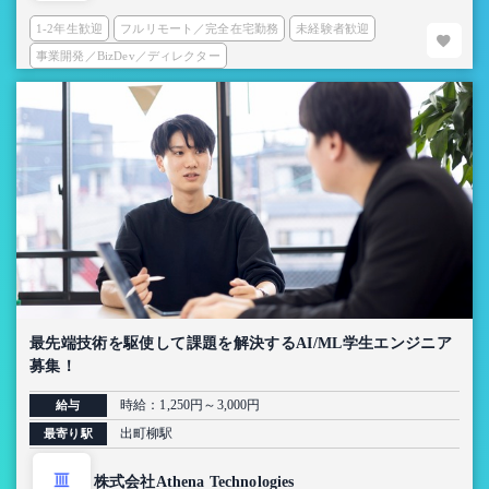
1-2年生歓迎
フルリモート／完全在宅勤務
未経験者歓迎
事業開発／BizDev／ディレクター
最先端技術を駆使して課題を解決するAI/ML学生エンジニア
募集！
時給：1,250円～3,000円
給与
出町柳駅
最寄り駅
株式会社Athena Technologies