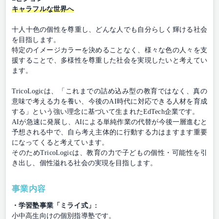
キャラフルな世界へ
十人十色の個性を尊重し、どんな人でも自分らしく輝ける社会
を目指します。
特定のイメージカラーを決めることなく、様々な色の人々を支
援することで、多様性を尊重した社会を実現したいと考えてい
ます。
TricoLogicは、「これまでの詰め込み型の教育ではなく、真の
意味で考える力を養い、今後のAI時代に対応できる人材を育成
する」という強い理念に基づいて生まれたEdTech企業です。
AIが急速に発展し、AIによる単純作業の代替が今後一層進むと
予想される中で、自ら考え主体的に行動する力はますます重要
になってくると考えています。
そのためTricoLogicは、教育の力で子どもの個性・可能性を引
き出し、個性溢れる社会の実現を目指します。
事業内容
・学習塾事業「ミライ式」:
小中高生向けの個別指導塾です。