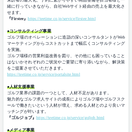
来訪者の最大化、予約に繋がりやすい商品整備を担当者様と一
緒に行っていきながら、自社Webサイト経由の売上を最大化さ
せます。
『Firstee』
https://teetime.co.jp/service/firstee.html
●コンサルティング事業
ゴルフ場のオペレーションに造詣の深いコンサルタントがWeb
マーケティングからコストカットまで幅広くコンサルティング
を実施。
ゴルフ場様の営業利益改善を図り、その他にも困っていること
はないかそれぞれのご状況やご要望に寄り添いながら、解決策
をご提案させていただきます。
https://teetime.co.jp/service/portalsite.html
●人材支援事業
ゴルフ業界の課題の一つとして、人材不足があります。
魅力的なゴルフ求人サイトの成長によりゴルフ場やゴルフスク
ールで働きたいという人材が増え、求める人材とのより良いマ
ッチングが叶います。
『ゴルジョブ』
https://teetime.co.jp/service/goljob.html
●メディア事業