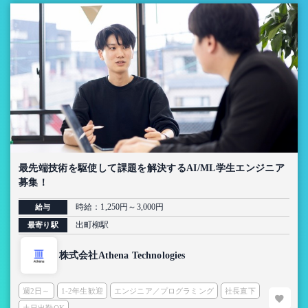
最先端技術を駆使して課題を解決するAI/ML学生エンジニア
募集！
時給：1,250円～3,000円
給与
出町柳駅
最寄り駅
株式会社Athena Technologies
週2日～
1-2年生歓迎
エンジニア／プログラミング
社長直下