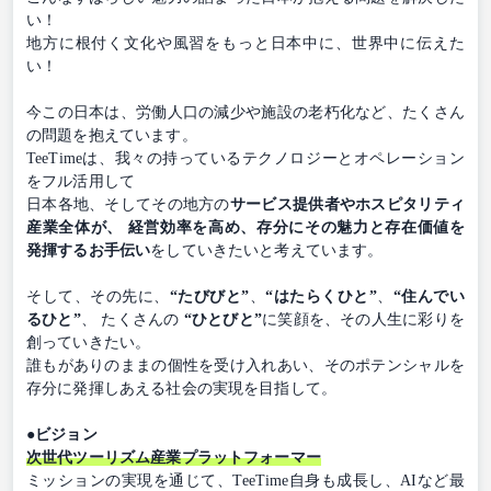
い！
地方に根付く文化や風習をもっと日本中に、世界中に伝えた
い！
今この日本は、労働人口の減少や施設の老朽化など、たくさん
の問題を抱えています。
TeeTimeは、我々の持っているテクノロジーとオペレーション
をフル活用して
日本各地、そしてその地方の
サービス提供者やホスピタリティ
産業全体が、 経営効率を高め、存分にその魅力と存在価値を
発揮するお手伝い
をしていきたいと考えています。
そして、その先に、
“たびびと”
、
“はたらくひと”
、
“住んでい
るひと”
、 たくさんの
“ひとびと”
に笑顔を、その人生に彩りを
創っていきたい。
誰もがありのままの個性を受け入れあい、そのポテンシャルを
存分に発揮しあえる社会の実現を目指して。
●ビジョン
次世代ツーリズム産業プラットフォーマー
ミッションの実現を通じて、TeeTime自身も成長し、AIなど最