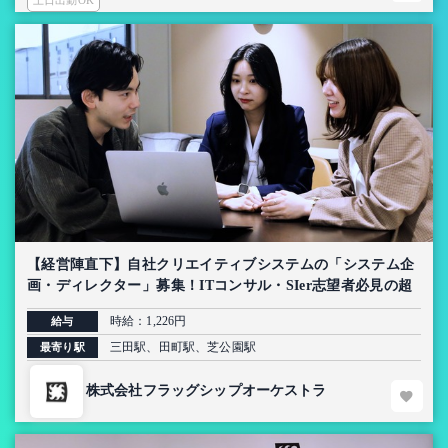
土日出勤OK
【経営陣直下】自社クリエイティブシステムの「システム企
画・ディレクター」募集！ITコンサル・SIer志望者必見の超
上流インターン【AI導入プロジェクト】
時給：1,226円
給与
三田駅、田町駅、芝公園駅
最寄り駅
株式会社フラッグシップオーケストラ