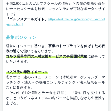
全国2,000以上のゴルフスクールの情報から希望の場所や条件
に合ったスクールを検索、レッスン予約が可能なポータルサイ
トです。
『ゴルフスクールガイド』
https://teetime.co.jp/service/golf-school
-guide.html
募集ポジション
経営のイシューに基づき、
事業のトップラインを伸ばすため代
表の近くで
働いてもらいます。
ゴルフ業界専門の人材支援サービスの事業開発業務
に従事して
いただきます。
＜入社後の業務イメージ＞
①まずは一連のバリューチェーン（求職者マーケティング・マ
ッチング・法人への採用コンサルティング・法人新規セール
ス）に参画する。
その中で1次情報とデータを取得し、「誰に何を提供する
か」というビジネスモデルの各パーツを検証しながら生産性を
上げる。