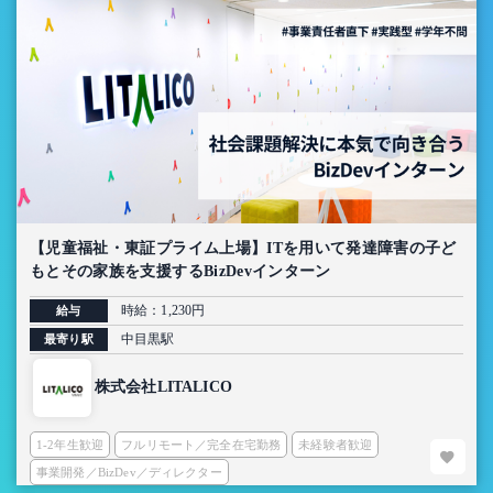
【児童福祉・東証プライム上場】ITを用いて発達障害の子ど
もとその家族を支援するBizDevインターン
時給：1,230円
給与
中目黒駅
最寄り駅
株式会社LITALICO
1-2年生歓迎
フルリモート／完全在宅勤務
未経験者歓迎
事業開発／BizDev／ディレクター