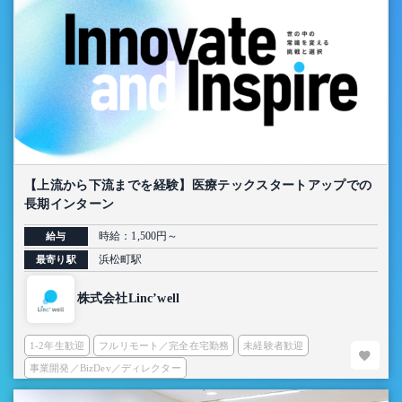
【上流から下流までを経験】医療テックスタートアップでの
長期インターン
時給：1,500円～
給与
浜松町駅
最寄り駅
株式会社Linc’well
1-2年生歓迎
フルリモート／完全在宅勤務
未経験者歓迎
事業開発／BizDev／ディレクター