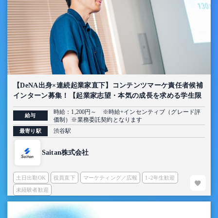
【DeNA出身×連続起業家直下】コンテンツマーケ責任者候補
インターン募集！【起業家志望・本気の成長を求める学生限
定】
時給：1,200円～ ※時給+インセンティブ（グレード評
給与
価制）※業務委託契約となります
渋谷駅
最寄り駅
Saitan株式会社
土日出勤OK
役員直下
マーケティング／広報
1-2年生歓迎
未経験者歓迎