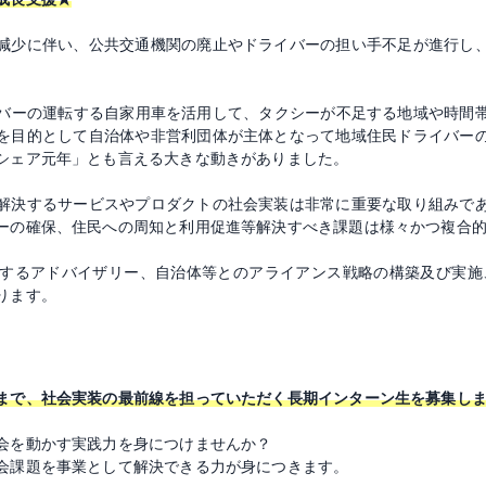
減少に伴い、公共交通機関の廃止やドライバーの担い手不足が進行し
ライバーの運転する自家用車を活用して、タクシーが不足する地域や時間
を目的として自治体や非営利団体が主体となって地域住民ドライバー
シェア元年」とも言える大きな動きがありました。
解決するサービスやプロダクトの社会実装は非常に重要な取り組みで
ーの確保、住民への周知と利用促進等解決すべき課題は様々かつ複合
言に関するアドバイザリー、自治体等とのアライアンス戦略の構築及び実
ります。
まで、社会実装の最前線を担っていただく長期インターン生を募集し
会を動かす実践力を身につけませんか？
会課題を事業として解決できる力が身につきます。