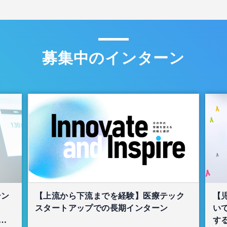
募集中のインターン
テン
【上流から下流までを経験】医療テック
【
スタートアップでの長期インターン
い
生
する