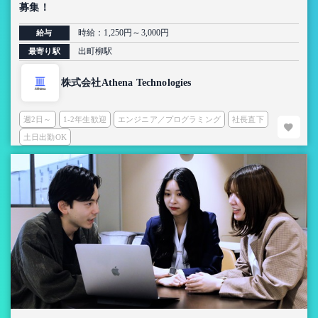
募集！
時給：1,250円～3,000円
給与
出町柳駅
最寄り駅
株式会社Athena Technologies
週2日～
1-2年生歓迎
エンジニア／プログラミング
社長直下
土日出勤OK