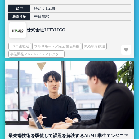
時給：1,230円
給与
中目黒駅
最寄り駅
株式会社LITALICO
1-2年生歓迎
フルリモート／完全在宅勤務
未経験者歓迎
事業開発／BizDev／ディレクター
最先端技術を駆使して課題を解決するAI/ML学生エンジニア