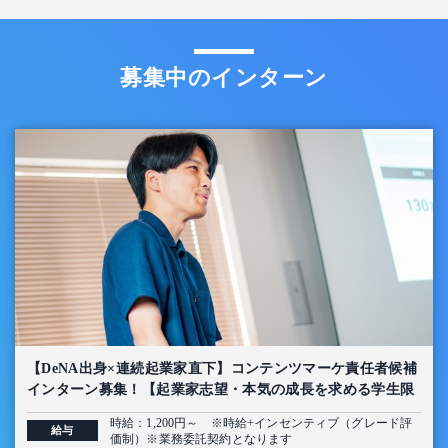
募集中のインターン
【DeNA出身×連続起業家直下】コンテンツマーケ責任者候補
インターン募集！【起業家志望・本気の成長を求める学生限
定】
時給：1,200円～ ※時給+インセンティブ（グレード評
給与
価制）※業務委託契約となります