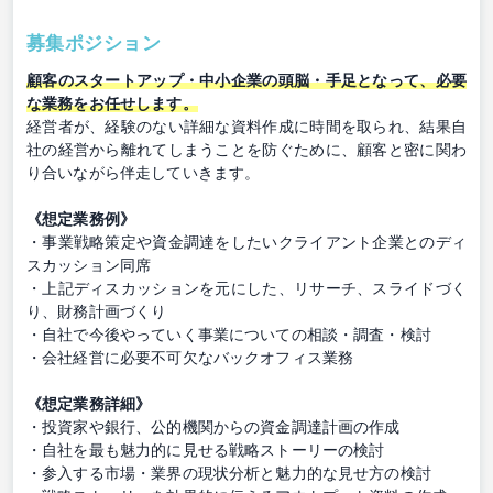
募集ポジション
顧客のスタートアップ・中小企業の頭脳・手足となって、必要
な業務をお任せします。
経営者が、経験のない詳細な資料作成に時間を取られ、結果自
社の経営から離れてしまうことを防ぐために、顧客と密に関わ
り合いながら伴走していきます。
《想定業務例》
・事業戦略策定や資金調達をしたいクライアント企業とのディ
スカッション同席
・上記ディスカッションを元にした、リサーチ、スライドづく
り、財務計画づくり
・自社で今後やっていく事業についての相談・調査・検討
・会社経営に必要不可欠なバックオフィス業務
《想定業務詳細》
・投資家や銀行、公的機関からの資金調達計画の作成
・自社を最も魅力的に見せる戦略ストーリーの検討
・参入する市場・業界の現状分析と魅力的な見せ方の検討