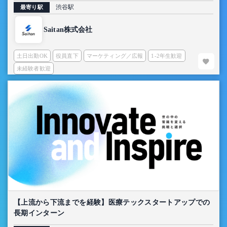
渋谷駅
最寄り駅
Saitan株式会社
土日出勤OK
役員直下
マーケティング／広報
1-2年生歓迎
未経験者歓迎
【上流から下流までを経験】医療テックスタートアップでの
長期インターン