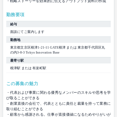
・戦略ストーリーを効果的に伝えるアウトプット資料の作成
勤務要項
給与
面談にてご案内します
勤務地
東京都文京区根津1-21-11 GATE根津 または 東京都千代田区丸
の内3-8-3 Tokyo Innovation Base
最寄り駅
根津駅 または 有楽町駅
この募集の魅力
・代表および事業に関わる優秀なメンバーのスキルや思考を学
び取ることができる
・創業直後の会社で、代表とともに責任と裁量を持って業務に
取り組むことができる
・顧客から感謝される。仕事が直接価値になるためやりがいが