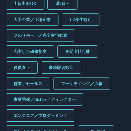
土日出勤OK
週2日～
大手企業／上場企業
1-2年生歓迎
フルリモート／完全在宅勤務
充実した研修制度
夜間出社可能
役員直下
未経験者歓迎
営業／セールス
マーケティング／広報
事業開発／BizDev／ディレクター
エンジニア／プログラミング