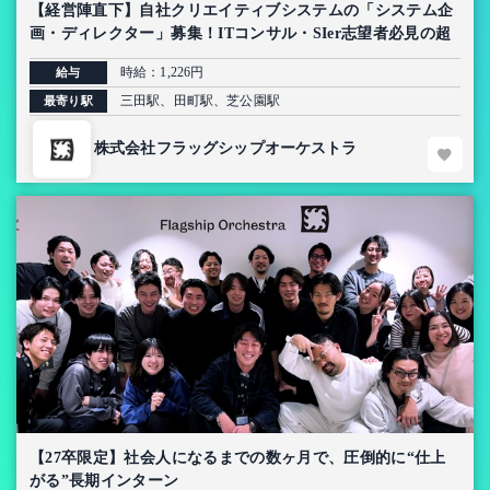
【経営陣直下】自社クリエイティブシステムの「システム企
画・ディレクター」募集！ITコンサル・SIer志望者必見の超
上流インターン【AI導入プロジェクト】
時給：1,226円
給与
三田駅、田町駅、芝公園駅
最寄り駅
株式会社フラッグシップオーケストラ
【27卒限定】社会人になるまでの数ヶ月で、圧倒的に“仕上
がる”長期インターン