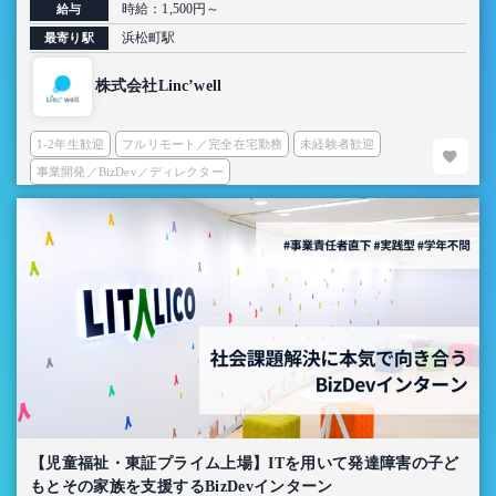
時給：1,500円～
給与
浜松町駅
最寄り駅
株式会社Linc’well
1-2年生歓迎
フルリモート／完全在宅勤務
未経験者歓迎
事業開発／BizDev／ディレクター
【児童福祉・東証プライム上場】ITを用いて発達障害の子ど
もとその家族を支援するBizDevインターン