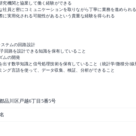
研究機関と協業して働く経験ができる
な社員と密にコミュニケーションを取りながら丁寧に業務を進められ
際に実用化される可能性があるという貴重な経験を得られる
システムの回路設計
子回路を設計できる知識を保有していること
ズムの開発
出す数学知識と信号処理技術を保有していること（統計学/微積分/線
ログラミング言語を使って、データ収集、検証、分析ができること
都品川区戸越6丁目5番5号
4名