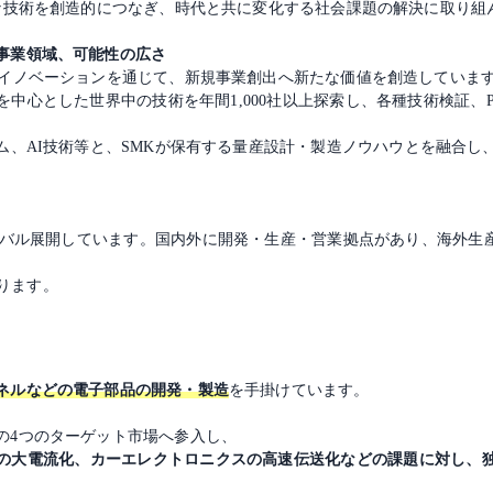
まな技術を創造的につなぎ、時代と共に変化する社会課題の解決に取り組
事業領域、可能性の広さ
ンイノベーションを通じて、新規事業創出へ新たな価値を創造していま
中心とした世界中の技術を年間1,000社以上探索し、各種技術検証、
ム、AI技術等と、SMKが保有する量産設計・製造ノウハウとを融合し
ローバル展開しています。国内外に開発・生産・営業拠点があり、海外生
ります。
ネルなどの電子部品の開発・製造
を手掛けています。
の4つのターゲット市場へ参入し、
の大電流化、カーエレクトロニクスの高速伝送化などの課題に対し、