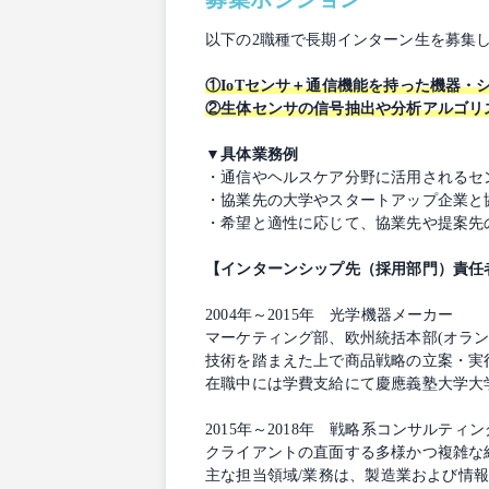
以下の2職種で長期インターン生を募集
①IoTセンサ＋通信機能を持った機器・
②生体センサの信号抽出や分析アルゴリ
▼具体業務例
・通信やヘルスケア分野に活用されるセ
・協業先の大学やスタートアップ企業と
・希望と適性に応じて、協業先や提案
【インターンシップ先（採用部門）責任
2004年～2015年 光学機器メーカー
マーケティング部、欧州統括本部(オラン
技術を踏まえた上で商品戦略の立案・実
在職中には学費支給にて慶應義塾大学大学
2015年～2018年 戦略系コンサルティ
クライアントの直面する多様かつ複雑な
主な担当領域/業務は、製造業および情報