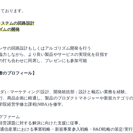
しております。
システムの回路設計
ズムの開発
ンサの回路設計もしくはアルゴリズム開発を行う
協力しながら、より良い製品やサービスの実現化を目指す
先の打ち合わせに同席し、プレゼンにも参加可能
者のプロフィール】
ダ)：マーケティング/設計、開発統括部：設計と幅広い業務を経験。
行、商品企画に精通し、製品のプロダクトマネジャーや新規カテゴリ
院経営学修士課程(MBA)を修学。
ングファーム
経営課題に対する解決に向けた支援に従事。
通信産業における事業戦略・新規事業参入戦略・R&D戦略の策定/実