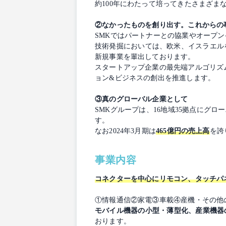
約100年にわたって培ってきたさまざ
②なかったものを創り出す。これからの
SMKではパートナーとの協業やオープ
技術発掘においては、欧米、イスラエルを
新規事業を輩出しております。
スタートアップ企業の最先端アルゴリズ
ョン&ビジネスの創出を推進します。
③真のグローバル企業として
SMKグループは、16地域35拠点にグ
す。
なお2024年3月期は
465億円の売上高
を誇
事業内容
コネクターを中心にリモコン、タッチパ
①情報通信②家電③車載④産機・その他
モバイル機器の小型・薄型化、産業機器
おります。