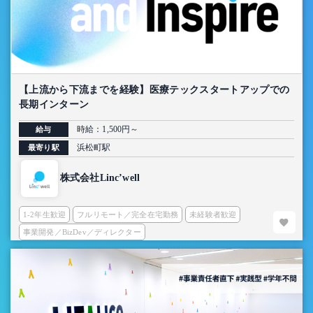
【上流から下流までを経験】医療テックスタートアップでの
長期インターン
時給：1,500円～
給与
浜松町駅
最寄り駅
株式会社Linc’well
1-2年生歓迎
フルリモート／完全在宅勤務
未経験者歓迎
事業開発／BizDev／ディレクター