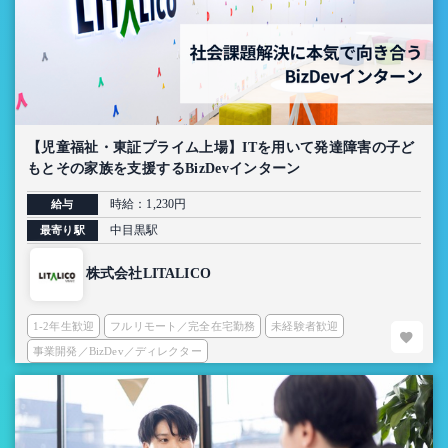
【児童福祉・東証プライム上場】ITを用いて発達障害の子ど
もとその家族を支援するBizDevインターン
時給：1,230円
給与
中目黒駅
最寄り駅
株式会社LITALICO
1-2年生歓迎
フルリモート／完全在宅勤務
未経験者歓迎
事業開発／BizDev／ディレクター