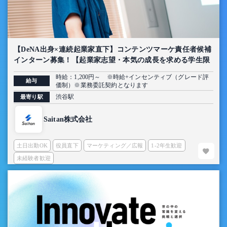
【DeNA出身×連続起業家直下】コンテンツマーケ責任者候補
インターン募集！【起業家志望・本気の成長を求める学生限
定】
時給：1,200円～ ※時給+インセンティブ（グレード評
給与
価制）※業務委託契約となります
渋谷駅
最寄り駅
Saitan株式会社
土日出勤OK
役員直下
マーケティング／広報
1-2年生歓迎
未経験者歓迎