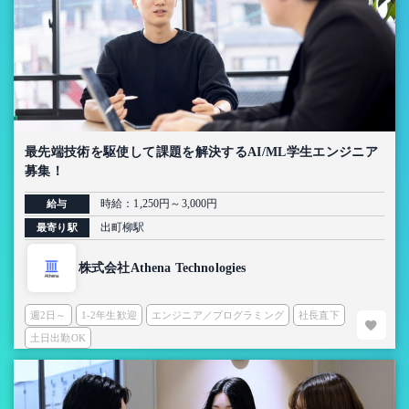
最先端技術を駆使して課題を解決するAI/ML学生エンジニア
募集！
時給：1,250円～3,000円
給与
出町柳駅
最寄り駅
株式会社Athena Technologies
週2日～
1-2年生歓迎
エンジニア／プログラミング
社長直下
土日出勤OK