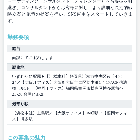
マーケティングコンサルタント（ディレクター）へお客様を引
継ぎ、コンサルタントからお客様に対し、より詳細な長期的戦
略立案と施策の提案を行い、SNS運用をスタートしていきま
す。
勤務要項
給与
面談にてご案内します
勤務地
いずれかに配属▶【浜松本社】静岡県浜松市中央区萩丘4-20-
24／【大阪オフィス】⼤阪府⼤阪市⻄区靱本町1-4-17ACN信濃
橋ビル3F／【福岡オフィス】福岡県福岡市博多区博多駅前4-
23-26 合屋ビル2F
最寄り駅
【浜松本社】上島駅／【大阪オフィス】本町駅／【福岡オフィ
ス】博多駅
この募集の魅力