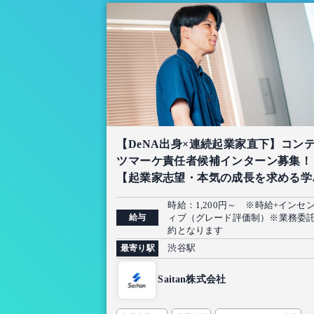
【DeNA出身×連続起業家直下】コン
ツマーケ責任者候補インターン募集！
【起業家志望・本気の成長を求める学
限定】
時給：1,200円～ ※時給+インセ
給与
ィブ（グレード評価制）※業務委
約となります
渋谷駅
最寄り駅
Saitan株式会社