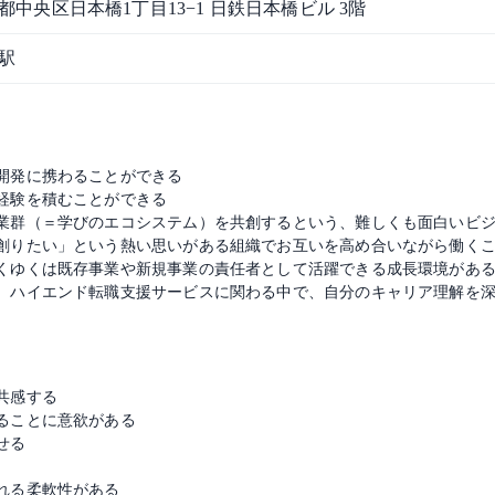
都中央区日本橋1丁目13−1 ⽇鉄⽇本橋ビル 3階
駅
開発に携わることができる
経験を積むことができる
業群（＝学びのエコシステム）を共創するという、難しくも面白いビ
創りたい」という熱い思いがある組織でお互いを高め合いながら働く
くゆくは既存事業や新規事業の責任者として活躍できる成長環境があ
、ハイエンド転職支援サービスに関わる中で、自分のキャリア理解を
共感する
ることに意欲がある
せる
れる柔軟性がある