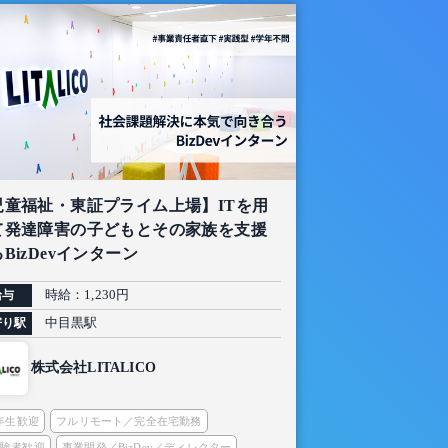
児童福祉・東証プライム上場】ITを用
て発達障害の子どもとその家族を支援
BizDevインターン
時給：1,230円
給与
中目黒駅
寄り駅
株式会社LITALICO
2年生歓迎
フルリモート／完全在宅勤務
経験者歓迎
事業開発／BizDev／ディレクター