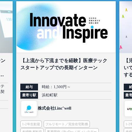
テン
【上流から下流までを経験】医療テック
【
スタートアップでの長期インターン
い
生
する
ンテ
時給：1,500円～
給与
託契
浜松町駅
最寄り駅
最
株式会社Linc’well
1-2年生歓迎
フルリモート／完全在宅勤務
1-
未経験者歓迎
事業開発／BizDev／ディレクター
未