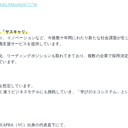
4d46dfa390ba60c8c7273b
ス「サスキャリ」
ィ、イノベーションなど、今後数十年間にわたり新たな社会課題が生
職支援サービスを提供しています。
化、リーディングポジションも取れてきており、複数の企業で採用決定数
ています。
を想定しています。
、全く違うビジネスモデルにも挑戦していき、「学びのエコシステム」と
EAPRA（VC）出身の代表直下にて、