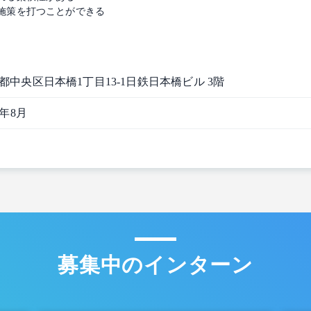
施策を打つことができる
都中央区⽇本橋1丁⽬13-1⽇鉄⽇本橋ビル 3階
7年8月
募集中のインターン