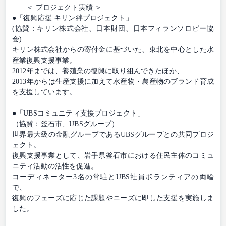
――＜ プロジェクト実績 ＞――
●「復興応援 キリン絆プロジェクト」
(協賛：キリン株式会社、日本財団、日本フィランソロピー協
会)
キリン株式会社からの寄付金に基づいた、東北を中心とした水
産業復興支援事業。
2012年までは、養殖業の復興に取り組んできたほか、
2013年からは生産支援に加えて水産物・農産物のブランド育成
を支援しています。
●「UBSコミュニティ支援プロジェクト」
（協賛：釜石市、UBSグループ）
世界最大級の金融グループであるUBSグループとの共同プロジ
ェクト。
復興支援事業として、岩手県釜石市における住民主体のコミュ
ニティ活動の活性を促進。
コーディネーター3名の常駐とUBS社員ボランティアの両輪
で、
復興のフェーズに応じた課題やニーズに即した支援を実施しま
した。