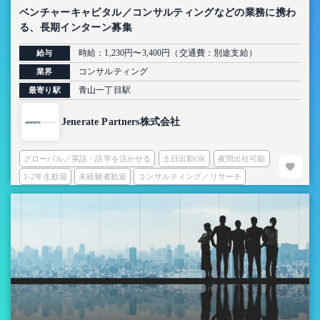
ベンチャーキャピタル／コンサルティングなどの業務に携わ
る、長期インターン募集
時給：1,230円〜3,400円（交通費：別途支給）
給与
コンサルティング
業界
青山一丁目駅
最寄り駅
Jenerate Partners株式会社
グローバル／英語・語学を活かせる
土日出勤OK
夜間出社可能
1-2年生歓迎
未経験者歓迎
コンサルティング／リサーチ