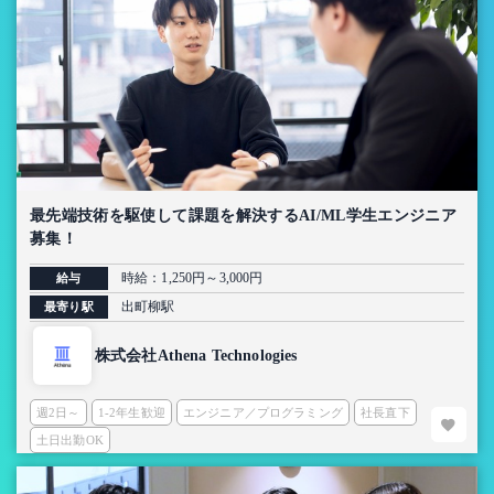
最先端技術を駆使して課題を解決するAI/ML学生エンジニア
募集！
時給：1,250円～3,000円
給与
出町柳駅
最寄り駅
株式会社Athena Technologies
週2日～
1-2年生歓迎
エンジニア／プログラミング
社長直下
土日出勤OK