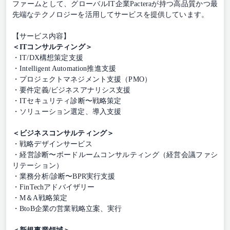
ファームとして、グローバルIT企業Pacteraが持つ高品質かつ最
先端なテクノロジーを活用してサービスを提供しています。
【サービス内容】
＜ITコンサルティング＞
・IT/DX構想策定支援
・Intelligent Automation推進支援
・プロジェクトマネジメント支援（PMO）
・要件定義/ビジネスアナリシス支援
・ITセキュリティ診断〜戦略策定
・ソリューション選定、導入支援
＜ビジネスコンサルティング＞
・戦略デザインサービス
・経営診断〜ボードルームコンサルティング（経営会議ファシ
リテーション）
・業務分析/診断〜BPR実行支援
・FinTechアドバイザリー
・M＆A戦略策定
・BtoB企業の営業戦略立案、実行