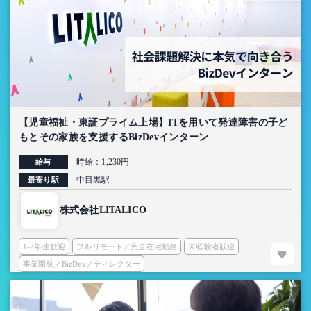
【児童福祉・東証プライム上場】ITを用いて発達障害の子ど
もとその家族を支援するBizDevインターン
時給：1,230円
給与
中目黒駅
最寄り駅
株式会社LITALICO
1-2年生歓迎
フルリモート／完全在宅勤務
未経験者歓迎
事業開発／BizDev／ディレクター