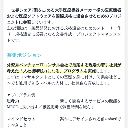
・
世界シェア7割を占める大手医療機器メーカー様の医療機器
および医療ソフトウェアを国際規格に適合させるためのプロジ
ェクトに参画
しています。
主な活動は、製品開発における規格適合のためのストーリー作
り・規格適合に必要となる文書作成・プロジェクトマネジメン
トです。
募集ポジション
外資系ベンチャーITコンサル会社で活躍する現場の若手社員が
考えた「入社後即戦力になる」プログラムを実施
します。
まずはコンサルタントとしての基礎を身に付け、同業会社どこ
へでも通用できるレベルの人材に、社員自ら育成します。
▼プログラム例
思考力
・新しく開発するサービスの機能を
MECEに洗い出す／仮説思考で調査時間を減らす
マインドセット
・案件にアサインされる前のday0で
すべきこと