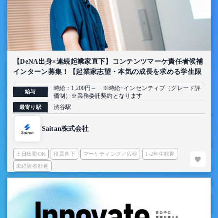
【DeNA出身×連続起業家直下】コンテンツマーケ責任者候補
インターン募集！【起業家志望・本気の成長を求める学生限
定】
時給：1,200円～ ※時給+インセンティブ（グレード評
給与
価制）※業務委託契約となります
渋谷駅
最寄り駅
Saitan株式会社
土日出勤OK
役員直下
マーケティング／広報
1-2年生歓迎
未経験者歓迎