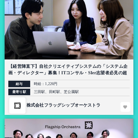
【経営陣直下】自社クリエイティブシステムの「システム企
画・ディレクター」募集！ITコンサル・SIer志望者必見の超
上流インターン【AI導入プロジェクト】
時給：1,226円
給与
三田駅、田町駅、芝公園駅
最寄り駅
株式会社フラッグシップオーケストラ