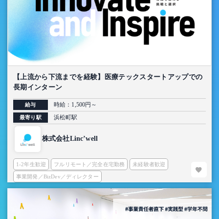
【上流から下流までを経験】医療テックスタートアップでの
長期インターン
時給：1,500円～
給与
浜松町駅
最寄り駅
株式会社Linc’well
1-2年生歓迎
フルリモート／完全在宅勤務
未経験者歓迎
事業開発／BizDev／ディレクター