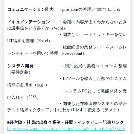
コミュニケーション能力
・pros consの整理／”絵”で伝える
ドキュメンテーション
・会議の内容がよくわからないとき
に議事録をどう書くか（Word）
・関数とショートカットキーを使い
UT結果を整理（Excel）
・旅館経営の業務フローをスイムレ
ーンチャートを用いて整理（PowerPoint）
システム開発
・調剤薬局の業務as is-to beを整理
（要件定義）
・BIツールを導入した際のシステム
構成図を描画（設計）
・スクラムPOとして機能開発を受
け入れる（開発）
・開発した在庫管理システムの結合
テスト結果をクライアントにわかりやすく伝える（テスト）
■経営陣・社員の出身企業例・経歴・インタビュー記事リンク
https://www.wantedly.com/companies/pactera2/post_articles/375405