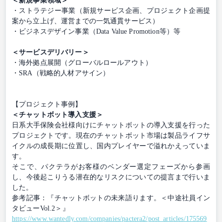
＜新規事業領域＞
・ストラテジー事業（新規サービス企画、プロジェクト企画提
案から立上げ、運営までの一気通貫サービス）
・ビジネスデザイン事業（Data Value Promotion等）等
＜サービスデリバリー＞
・海外拠点展開（グローバルロールアウト）
・SRA（戦略的人材アサイン）
【プロジェクト事例】
＜チャットボット導入支援＞
日系大手保険会社様向けにチャットボットの導入支援を行った
プロジェクトです。現在のチャットボット市場は製品ライフサ
イクルの成長期に位置し、国内プレイヤーで溢れかえっていま
す。
そこで、パクテラがお客様のベンダー選定フェーズから参画
し、今後起こりうる潜在的なリスクについての提言まで行いま
した。
参考記事：『チャットボットの未来語ります。＜中途社員イン
タビューVol.2＞』
https://www.wantedly.com/companies/pactera2/post_articles/175569