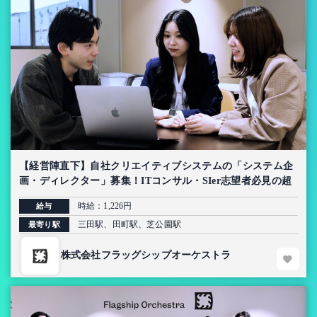
【経営陣直下】自社クリエイティブシステムの「システム企
画・ディレクター」募集！ITコンサル・SIer志望者必見の超
上流インターン【AI導入プロジェクト】
時給：1,226円
給与
三田駅、田町駅、芝公園駅
最寄り駅
株式会社フラッグシップオーケストラ