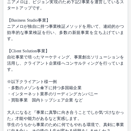
ニアメロは、ビジョン実現のため下記2事業を運営しているス
タートアップです。
【Business Studio事業】
ニアメロが独⾃に持つ事業検証メソッドを⽤いて、連続的かつ
効率的な事業検証を⾏い、多数の新規事業を⽴ち上げていま
す。
【Client Solution事業】
⾃社事業で培ったマーケティング、事業創出ソリューションを
活⽤し、クライアント企業様へコンサルティングを⾏っていま
す。
※以下クライアント様⼀例
・多数のメゾンを傘下に持つ多国籍企業
・インターネット業界のリーディングカンパニー
・買取事業 国内トップシェア企業 など
⼤⼈になると『事業に真摯に向き合うことでしか気づけなかっ
た』才能や能⼒があるなと実感します。
学⽣のうちから事業のために何でもやれる環境で、真剣に事業
に向き合い、その後の⼈⽣が変わる経験をしませんか？