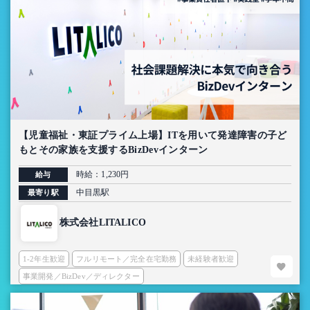
【児童福祉・東証プライム上場】ITを用いて発達障害の子ど
もとその家族を支援するBizDevインターン
時給：1,230円
給与
中目黒駅
最寄り駅
株式会社LITALICO
1-2年生歓迎
フルリモート／完全在宅勤務
未経験者歓迎
事業開発／BizDev／ディレクター