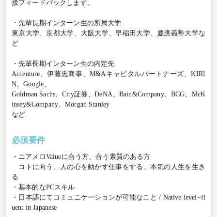
接フィードバックします。
・先輩⻑期インターン⽣の所属大学
東京⼤学、京都⼤学、⼤阪⼤学、早稲⽥⼤学、慶應義塾⼤学な
ど
・先輩⻑期インターン⽣の内定先
Accenture、伊藤忠商事、M&Aキャピタルパートナーズ、KIRI
N、Google、
Goldman Sachs、City証券、DeNA、Bain&Company、BCG、McK
insey&Company、Morgan Stanley
など
必須要件
・ニアメロValueに合う⽅、合う素質のある⽅
コトに向う、⼈の⼼を動かす仕事をする、本気の⼈⽣を⽣き
る
・基本的なPCスキル
・⽇本語にてコミュニケーションが可能なこと / Native level−fl
uent in Japanese