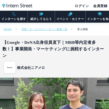
ログイン
会員登録
インターンを探す
紹介してもらう
イベント・セミナー
インターンを知
HOME
営業／セールスのインターン募集一覧
求人情報
【Google・DeNA出身役員直下｜MBB等内定者多
数！】事業開発・マーケティングに挑戦するインター
ン
株式会社ニアメロ