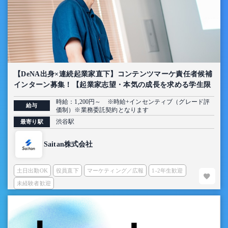
【DeNA出身×連続起業家直下】コンテンツマーケ責任者候補
インターン募集！【起業家志望・本気の成長を求める学生限
定】
時給：1,200円～ ※時給+インセンティブ（グレード評
給与
価制）※業務委託契約となります
渋谷駅
最寄り駅
Saitan株式会社
土日出勤OK
役員直下
マーケティング／広報
1-2年生歓迎
未経験者歓迎