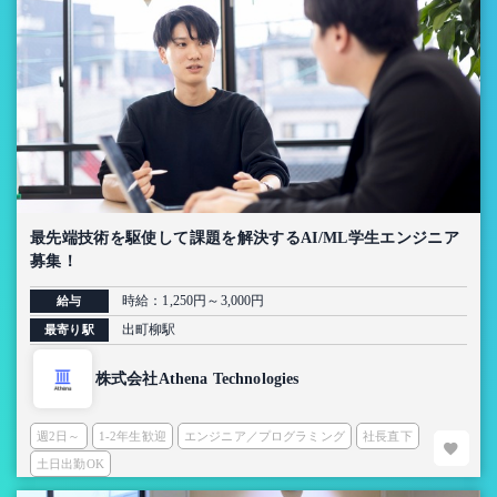
最先端技術を駆使して課題を解決するAI/ML学生エンジニア
募集！
時給：1,250円～3,000円
給与
出町柳駅
最寄り駅
株式会社Athena Technologies
週2日～
1-2年生歓迎
エンジニア／プログラミング
社長直下
土日出勤OK