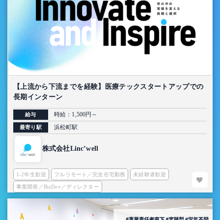
【上流から下流までを経験】医療テックスタートアップでの
長期インターン
時給：1,500円～
給与
浜松町駅
最寄り駅
株式会社Linc’well
1-2年生歓迎
フルリモート／完全在宅勤務
未経験者歓迎
事業開発／BizDev／ディレクター