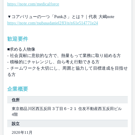
https://note.com/medicalforce
▼コアバリューの一つ「Punkさ」とは？｜代表 大嶋note
https://note.com/tsubasadaniel283/n/n61e514771e24
歓迎要件
■求める人物像
- 社会貢献に意欲的な方で、熱量もって業務に取り組める方
- 積極的にチャレンジし、自ら考え行動できる方
- チームワークを大切にし、周囲と協力して目標達成を目指せ
る方
企業概要
住所
東京都品川区⻄五反⽥３丁⽬６−２１ 住友不動産⻄五反⽥ビル
4階
設立
2020年11月