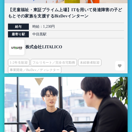
【児童福祉・東証プライム上場】ITを用いて発達障害の子ど
もとその家族を支援するBizDevインターン
時給：1,230円
給与
中目黒駅
最寄り駅
株式会社LITALICO
1-2年生歓迎
フルリモート／完全在宅勤務
未経験者歓迎
事業開発／BizDev／ディレクター