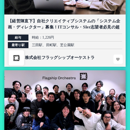
【経営陣直下】自社クリエイティブシステムの「システム企
画・ディレクター」募集！ITコンサル・SIer志望者必見の超
上流インターン【AI導入プロジェクト】
時給：1,226円
給与
三田駅、田町駅、芝公園駅
最寄り駅
株式会社フラッグシップオーケストラ