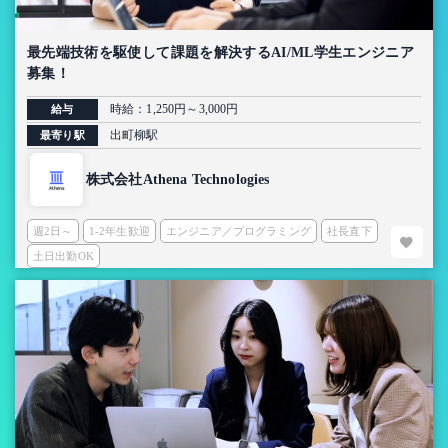
最先端技術を駆使して課題を解決するAI/ML学生エンジニア
募集！
時給：1,250円～3,000円
給与
出町柳駅
最寄り駅
株式会社Athena Technologies
週2日～
1-2年生歓迎
エンジニア／プログラミング
社長直下
土日出勤OK