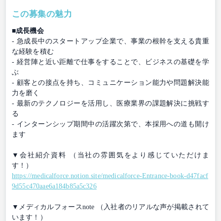
この募集の魅力
■成長機会
- 急成長中のスタートアップ企業で、事業の根幹を支える貴重
な経験を積む
- 経営陣と近い距離で仕事をすることで、ビジネスの基礎を学
ぶ
- 顧客との接点を持ち、コミュニケーション能力や問題解決能
力を磨く
- 最新のテクノロジーを活用し、医療業界の課題解決に挑戦す
る
- インターンシップ期間中の活躍次第で、本採用への道も開け
ます
▼会社紹介資料 （当社の雰囲気をより感じていただけま
す！）
https://medicalforce.notion.site/medicalforce-Entrance-book-d47facf
9d55c470aae6a184b85a5c326
▼メディカルフォースnote （入社者のリアルな声が掲載されて
います！）