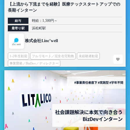
【上流から下流までを経験】医療テックスタートアップでの
長期インターン
時給：1,500円～
給与
浜松町駅
最寄り駅
株式会社Linc’well
1-2年生歓迎
フルリモート／完全在宅勤務
未経験者歓迎
事業開発／BizDev／ディレクター