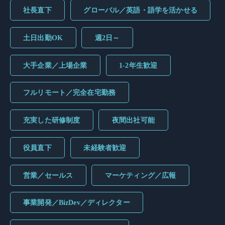
社長直下
グローバル／英語・語学を活かせる
土日出勤OK
週2日～
大手企業／上場企業
1-2年生歓迎
フルリモート／完全在宅勤務
充実した研修制度
夜間出社可能
役員直下
未経験者歓迎
営業／セールス
マーケティング／広報
事業開発／BizDev／ディレクター