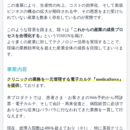
この進展により、生産性の向上、コストの効率化、そして新規
ビジネスの機会の拡大が期待される中、その恩恵をまだ受けら
れていない産業も数多く存在しているのが実態です。
このような背景を踏まえ、我々は
「これからの産業の成長プロ
セスを合理化する」
というVISIONを掲げ、
より多くの産業に対してテクノロジー活用を実現することで、
現場の業務効率化を超えた産業全体の成長を目指してまいりま
す。
事業内容
クリニックの業務を一元管理する電子カルテ『medicalforce』
を提供
しております。
本プロダクトでは、患者さま・お客さまのWeb予約から問診
票・電子カルテ、そして会計・再来促進と、病院経営に必須で
ありながら従来はバラバラに行なわれてきた業務を一貫して行
なえます。
現在、総導入院数は480を超えており（※1）、特に美容クリニ