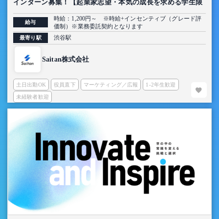
インターン募集！【起業家志望・本気の成長を求める学生限
定】
時給：1,200円～ ※時給+インセンティブ（グレード評
給与
価制）※業務委託契約となります
渋谷駅
最寄り駅
Saitan株式会社
土日出勤OK
役員直下
マーケティング／広報
1-2年生歓迎
未経験者歓迎