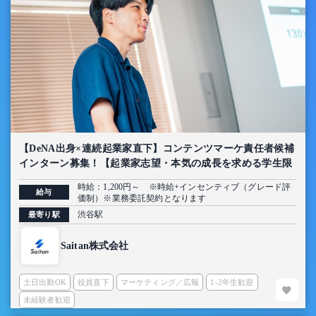
【DeNA出身×連続起業家直下】コンテンツマーケ責任者候補
インターン募集！【起業家志望・本気の成長を求める学生限
定】
時給：1,200円～ ※時給+インセンティブ（グレード評
給与
価制）※業務委託契約となります
渋谷駅
最寄り駅
Saitan株式会社
土日出勤OK
役員直下
マーケティング／広報
1-2年生歓迎
未経験者歓迎