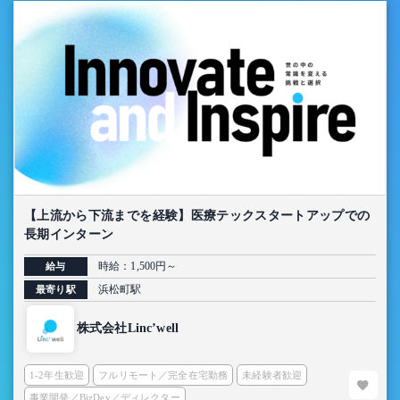
【上流から下流までを経験】医療テックスタートアップでの
長期インターン
時給：1,500円～
給与
浜松町駅
最寄り駅
株式会社Linc’well
1-2年生歓迎
フルリモート／完全在宅勤務
未経験者歓迎
事業開発／BizDev／ディレクター