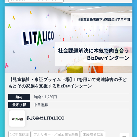
【児童福祉・東証プライム上場】ITを用いて発達障害の子ど
もとその家族を支援するBizDevインターン
時給：1,230円
給与
中目黒駅
最寄り駅
株式会社LITALICO
1-2年生歓迎
フルリモート／完全在宅勤務
未経験者歓迎