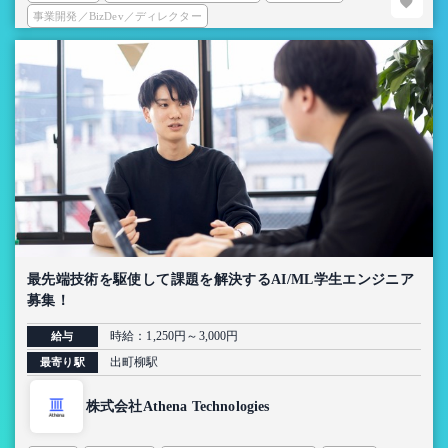
事業開発／BizDev／ディレクター
最先端技術を駆使して課題を解決するAI/ML学生エンジニア
募集！
時給：1,250円～3,000円
給与
出町柳駅
最寄り駅
株式会社Athena Technologies