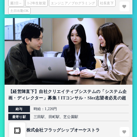
週2日～
1-2年生歓迎
エンジニア／プログラミング
社長直下
土日出勤OK
【経営陣直下】自社クリエイティブシステムの「システム企
画・ディレクター」募集！ITコンサル・SIer志望者必見の超
上流インターン【AI導入プロジェクト】
時給：1,226円
給与
三田駅、田町駅、芝公園駅
最寄り駅
株式会社フラッグシップオーケストラ