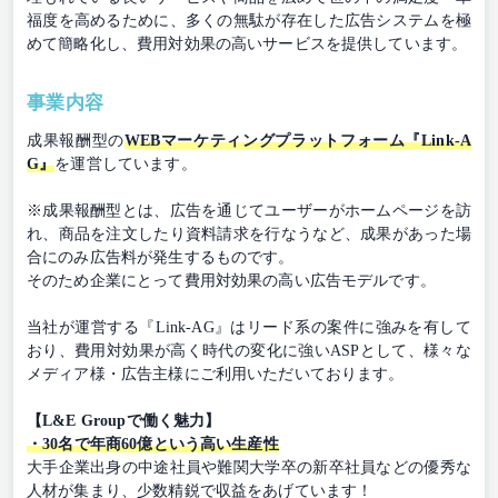
福度を高めるために、多くの無駄が存在した広告システムを極
めて簡略化し、費用対効果の高いサービスを提供しています。
事業内容
成果報酬型の
WEBマーケティングプラットフォーム『Link-A
G』
を運営しています。
※成果報酬型とは、広告を通じてユーザーがホームページを訪
れ、商品を注文したり資料請求を行なうなど、成果があった場
合にのみ広告料が発生するものです。
そのため企業にとって費用対効果の高い広告モデルです。
当社が運営する『Link-AG』はリード系の案件に強みを有して
おり、費用対効果が高く時代の変化に強いASPとして、様々な
メディア様・広告主様にご利用いただいております。
【L&E Groupで働く魅力】
・30名で年商60億という高い生産性
大手企業出身の中途社員や難関大学卒の新卒社員などの優秀な
人材が集まり、少数精鋭で収益をあげています！