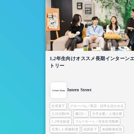
1,2年生向けオススメ長期インターン
トリー
Intern Street
社長直下
グローバル／英語・語学を活かせる
土日出勤OK
週2日～
大手企業／上場企業
1-2年生歓迎
フルリモート／完全在宅勤務
充実した研修制度
役員直下
未経験者歓迎