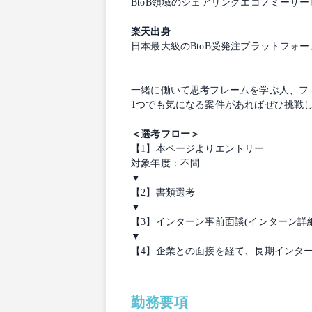
BtoB領域のシェアリングエコノミー
楽天出身
日本最大級のBtoB受発注プラットフォ
一緒に働いて思考フレームを学ぶ人、フ
1つでも気になる案件があればぜひ挑戦
＜選考フロー＞
【1】本ページよりエントリー
対象年度：不問
▼
【2】書類選考
▼
【3】インターン事前面談(インターン
▼
【4】企業との面接を経て、長期インタ
勤務要項