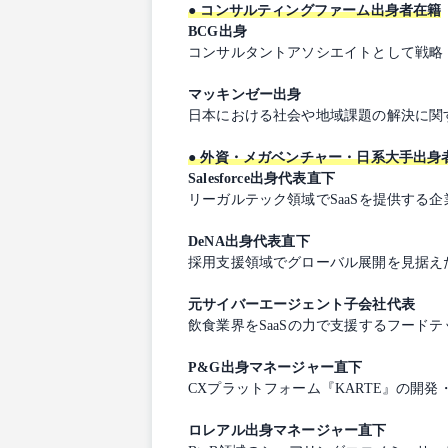
● コンサルティングファーム出身者在籍
BCG出身
コンサルタントアソシエイトとして戦略
マッキンゼー出身
日本における社会や地域課題の解決に関
● 外資・メガベンチャー・日系大手出身
Salesforce出身代表直下
リーガルテック領域でSaaSを提供す
DeNA出身代表直下
採用支援領域でグローバル展開を見据え
元サイバーエージェント子会社代表
飲食業界をSaaSの力で支援するフードテッ
P&G出身マネージャー直下
CXプラットフォーム『KARTE』の開
ロレアル出身マネージャー直下