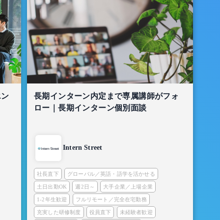
エン
長期インターン内定まで専属講師がフォ
ロー｜長期インターン個別面談
Intern Street
社長直下
グローバル／英語・語学を活かせる
土日出勤OK
週2日～
大手企業／上場企業
1-2年生歓迎
フルリモート／完全在宅勤務
充実した研修制度
役員直下
未経験者歓迎