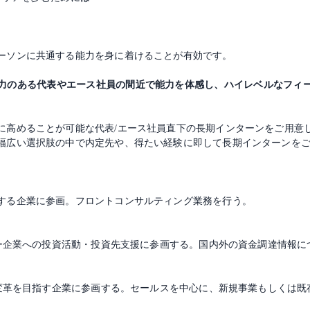
ーソンに共通する能力を身に着けることが有効です。
力のある代表やエース社員の間近で能力を体感し、ハイレベルなフィ
に高めることが可能な代表/エース社員直下の長期インターンをご用意
幅広い選択肢の中で内定先や、得たい経験に即して長期インターンを
する企業に参画。フロントコンサルティング業務を行う。
ャー企業への投資活動・投資先支援に参画する。国内外の資金調達情報
の変革を目指す企業に参画する。セールスを中心に、新規事業もしくは