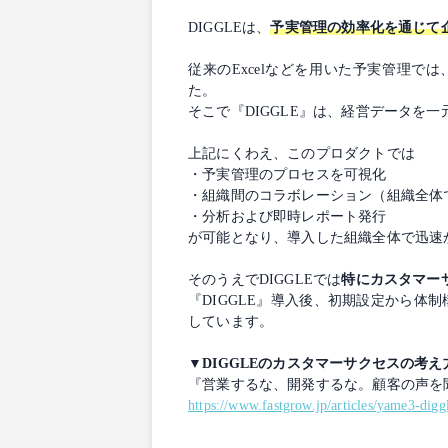
DIGGLEは、
予実管理の効率化を通じて
従来のExcelなどを用いた予実管理
た。
そこで『DIGGLE』は、経営データを
上記にくわえ、このプロダクトでは
・予実管理のプロセスを可視化
・組織間のコラボレーション（組織全体
・分析および即時レポート発行
が可能となり、導入した組織全体で迅速
そのうえでDIGGLEでは
特にカスタマー
『DIGGLE』導入後、初期設定から
しています。
▼DIGGLEのカスタマーサクセスの考
『営業するな、開発するな。顧客の声を聞け
https://www.fastgrow.jp/articles/yame3-dig