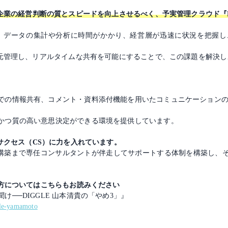
企業の経営判断の質とスピードを向上させるべく、予実管理クラウド『D
では、データの集計や分析に時間がかかり、経営層が迅速に状況を把握
一元管理し、リアルタイムな共有を可能にすることで、この課題を解決
での情報共有、コメント・資料添付機能を用いたコミュニケーション
かつ質の高い意思決定ができる環境を提供しています。
サクセス（CS）に力を入れています。
体制構築まで専任コンサルタントが伴走してサポートする体制を構築し、
え方についてはこちらもお読みください
──DIGGLE 山本清貴の「やめ3」』
gle-yamamoto