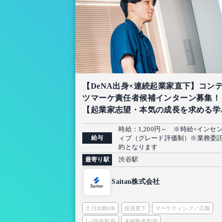
【DeNA出身×連続起業家直下】コン
ツマーケ責任者候補インターン募集！
【起業家志望・本気の成長を求める学
限定】
時給：1,200円～ ※時給+インセ
給与
ィブ（グレード評価制）※業務委
約となります
渋谷駅
最寄り駅
Saitan株式会社
土日出勤OK
役員直下
マーケティング／広報
1-2年生歓迎
未経験者歓迎