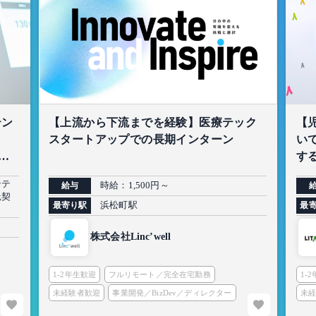
テン
【上流から下流までを経験】医療テック
【
スタートアップでの長期インターン
い
生
する
ンテ
時給：1,500円～
給与
託契
浜松町駅
最寄り駅
最
株式会社Linc’well
1-2年生歓迎
フルリモート／完全在宅勤務
1-
未経験者歓迎
事業開発／BizDev／ディレクター
未