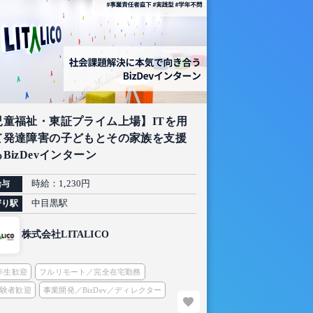
児童福祉・東証プライム上場】ITを用
て発達障害の子どもとその家族を支援
BizDevインターン
時給：1,230円
給与
中目黒駅
寄り駅
株式会社LITALICO
2年生歓迎
フルリモート／完全在宅勤務
経験者歓迎
事業開発／BizDev／ディレクター