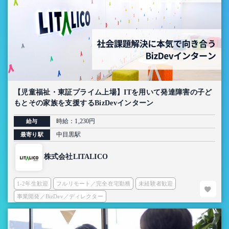
【児童福祉・東証プライム上場】ITを用いて発達障害の子ど
もとその家族を支援するBizDevインターン
時給：1,230円
給与
中目黒駅
最寄り駅
株式会社LITALICO
1-2年生歓迎
フルリモート／完全在宅勤務
未経験者歓迎
事業開発／BizDev／ディレクター