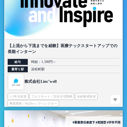
【上流から下流までを経験】医療テックスタートアップでの
長期インターン
時給：1,500円～
給与
浜松町駅
最寄り駅
株式会社Linc’well
1-2年生歓迎
フルリモート／完全在宅勤務
未経験者歓迎
事業開発／BizDev／ディレクター