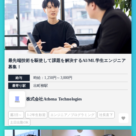
最先端技術を駆使して課題を解決するAI/ML学生エンジニア
募集！
時給：1,250円～3,000円
給与
出町柳駅
最寄り駅
株式会社Athena Technologies
週2日～
1-2年生歓迎
エンジニア／プログラミング
社長直下
土日出勤OK