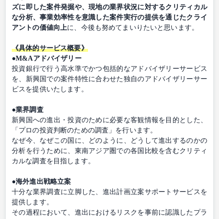
ズに即した案件発掘や、現地の業界状況に対するクリティカル
な分析、事業効率性を意識した案件実行の提供を通じたクライ
アントの価値向上
に、今後も努めてまいりたいと思います。
《具体的サービス概要》
●M&Aアドバイザリー
投資銀行で行う高水準でかつ包括的なアドバイザリーサービス
を、新興国での案件特性に合わせた独自のアドバイザリーサー
ビスを提供いたします。
●業界調査
新興国への進出・投資のために必要な客観情報を目的とした、
「プロの投資判断のための調査」を行います。
なぜ今、なぜこの国に、どのように、どうして進出するのかの
分析を行うために、東南アジア圏での各国比較を含むクリティ
カルな調査を目指します。
●海外進出戦略立案
十分な業界調査に立脚した、進出計画立案サポートサービスを
提供します。
その過程において、進出におけるリスクを事前に認識したプラ