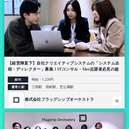
【経営陣直下】自社クリエイティブシステムの「システム企
画・ディレクター」募集！ITコンサル・SIer志望者必見の超
上流インターン【AI導入プロジェクト】
時給：1,226円
給与
三田駅、田町駅、芝公園駅
最寄り駅
株式会社フラッグシップオーケストラ