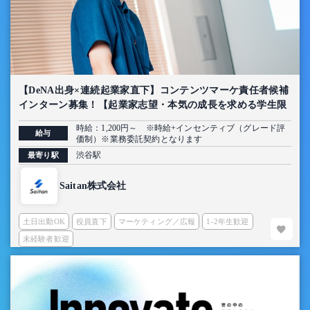
【DeNA出身×連続起業家直下】コンテンツマーケ責任者候補
インターン募集！【起業家志望・本気の成長を求める学生限
定】
時給：1,200円～ ※時給+インセンティブ（グレード評
給与
価制）※業務委託契約となります
渋谷駅
最寄り駅
Saitan株式会社
土日出勤OK
役員直下
マーケティング／広報
1-2年生歓迎
未経験者歓迎