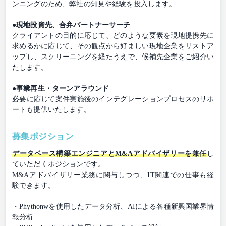
ンニングのため、弊社の知見や経験を投入します。
●現地投資先、合弁パートナーサーチ
クライアントの目的に応じて、どのような要素を現地提携先に
求めるかに応じて、その観点から好ましい現地企業をリストア
ップし、スクリーニングを経たうえで、候補先企業をご紹介い
たします。
●事業再生・ターンアラウンド
必要に応じて案件実施後のインテグレーションプロセスのサポ
ートも提供いたします。
募集ポジション
データベース構築エンジニアとM&Aアドバイザリーを兼任
し
ていただくポジションです。
M&Aアドバイザリー業務に関与しつつ、IT関連での仕事も経
験できます。
・Phythonwを使用したデータ分析、AIによる各種新興国業界情
報分析