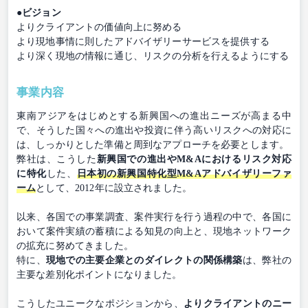
●ビジョン
よりクライアントの価値向上に努める
より現地事情に則したアドバイザリーサービスを提供する
より深く現地の情報に通じ、リスクの分析を行えるようにする
事業内容
東南アジアをはじめとする新興国への進出ニーズが高まる中
で、そうした国々への進出や投資に伴う高いリスクへの対応に
は、しっかりとした準備と周到なアプローチを必要とします。
弊社は、こうした
新興国での進出やM&Aにおけるリスク対応
に特化
した、
日本初の新興国特化型M&Aアドバイザリーファ
ーム
として、2012年に設立されました。
以来、各国での事業調査、案件実行を行う過程の中で、各国に
おいて案件実績の蓄積による知見の向上と、現地ネットワーク
の拡充に努めてきました。
特に、
現地での主要企業とのダイレクトの関係構築
は、弊社の
主要な差別化ポイントになりました。
こうしたユニークなポジションから、
よりクライアントのニー