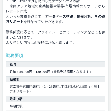
・PHP、JavaScriptを使用したデータベース設計
・東南アジア地域の企業情報や業界/市場情報のリサーチから
レポート作成
といった業務を通じて、
データベース構築、情報分析、その運
営サポート
を行なっていただきます。
勤務頻度に応じて、クライアントとのミーティングなどにも参
加いただけます。
より詳しい内容は面接時にお伝え致します。
勤務要項
給与
月給：50,000円～150,000円（業務委託雇用となります）
勤務地
東京都千代田区麹町1－3－23麹町1丁目3番地ビル8階（※基本
フルリモート）
最寄り駅
半蔵門駅