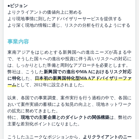
●ビジョン
よりクライアントの価値向上に努める
より現地事情に則したアドバイザリーサービスを提供する
より深く現地の情報に通じ、リスクの分析を行えるようにする
事業内容
東南アジアをはじめとする新興国への進出ニーズが高まる中
で、そうした国々への進出や投資に伴う高いリスクへの対応に
は、しっかりとした準備と周到なアプローチを必要とします。
弊社は、こうした
新興国での進出やM&Aにおけるリスク対応
に特化
した、
日本初の新興国特化型M&Aアドバイザリーファ
ーム
として、2012年に設立されました。
以来、各国での事業調査、案件実行を行う過程の中で、各国に
おいて案件実績の蓄積による知見の向上と、現地ネットワーク
の拡充に努めてきました。
特に、
現地での主要企業とのダイレクトの関係構築
は、弊社の
主要な差別化ポイントになりました。
こうしたユニークなポジションから、
よりクライアントのニー