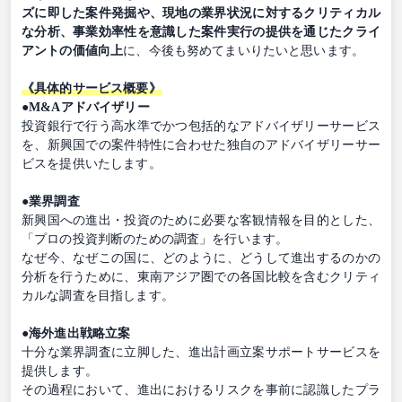
ズに即した案件発掘や、現地の業界状況に対するクリティカル
な分析、事業効率性を意識した案件実行の提供を通じたクライ
アントの価値向上
に、今後も努めてまいりたいと思います。
《具体的サービス概要》
●M&Aアドバイザリー
投資銀行で行う高水準でかつ包括的なアドバイザリーサービス
を、新興国での案件特性に合わせた独自のアドバイザリーサー
ビスを提供いたします。
●業界調査
新興国への進出・投資のために必要な客観情報を目的とした、
「プロの投資判断のための調査」を行います。
なぜ今、なぜこの国に、どのように、どうして進出するのかの
分析を行うために、東南アジア圏での各国比較を含むクリティ
カルな調査を目指します。
●海外進出戦略立案
十分な業界調査に立脚した、進出計画立案サポートサービスを
提供します。
その過程において、進出におけるリスクを事前に認識したプラ