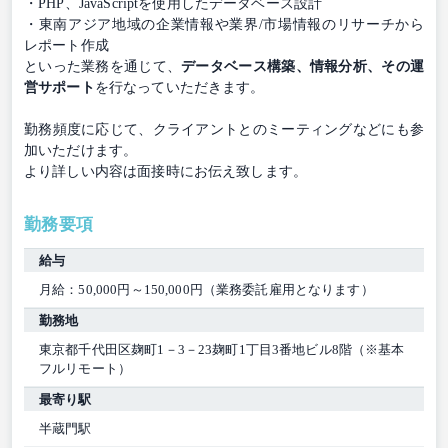
・PHP、JavaScriptを使用したデータベース設計
・東南アジア地域の企業情報や業界/市場情報のリサーチから
レポート作成
といった業務を通じて、
データベース構築、情報分析、その運
営サポート
を行なっていただきます。
勤務頻度に応じて、クライアントとのミーティングなどにも参
加いただけます。
より詳しい内容は面接時にお伝え致します。
勤務要項
給与
月給：50,000円～150,000円（業務委託雇用となります）
勤務地
東京都千代田区麹町1－3－23麹町1丁目3番地ビル8階（※基本
フルリモート）
最寄り駅
半蔵門駅