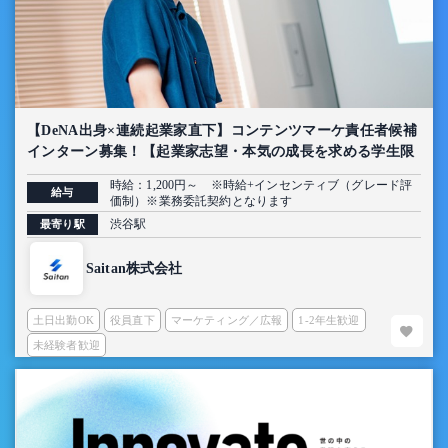
【DeNA出身×連続起業家直下】コンテンツマーケ責任者候補
インターン募集！【起業家志望・本気の成長を求める学生限
定】
時給：1,200円～ ※時給+インセンティブ（グレード評
給与
価制）※業務委託契約となります
渋谷駅
最寄り駅
Saitan株式会社
土日出勤OK
役員直下
マーケティング／広報
1-2年生歓迎
未経験者歓迎