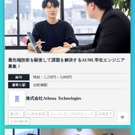
最先端技術を駆使して課題を解決するAI/ML学生エンジニア
募集！
時給：1,250円～3,000円
給与
出町柳駅
最寄り駅
株式会社Athena Technologies
週2日～
1-2年生歓迎
エンジニア／プログラミング
社長直下
土日出勤OK