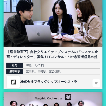
【経営陣直下】自社クリエイティブシステムの「システム企
画・ディレクター」募集！ITコンサル・SIer志望者必見の超
上流インターン【AI導入プロジェクト】
時給：1,226円
給与
三田駅、田町駅、芝公園駅
最寄り駅
株式会社フラッグシップオーケストラ