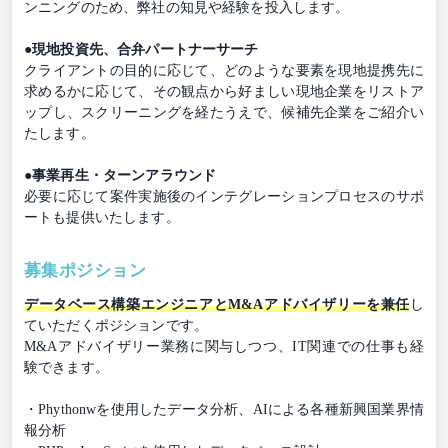
ンニングのため、弊社の知見や経験を投入します。
●現地投資先、合弁パートナーサーチ
クライアントの目的に応じて、どのような要素を現地提携先に
求めるかに応じて、その観点から好ましい現地企業をリストア
ップし、スクリーニングを経たうえで、候補先企業をご紹介い
たします。
●事業再生・ターンアラウンド
必要に応じて案件実施後のインテグレーションプロセスのサポ
ートも提供いたします。
募集ポジション
データベース構築エンジニアとM&Aアドバイザリーを兼任
し
ていただくポジションです。
M&Aアドバイザリー業務に関与しつつ、IT関連での仕事も経
験できます。
・Phythonwを使用したデータ分析、AIによる各種新興国業界情
報分析