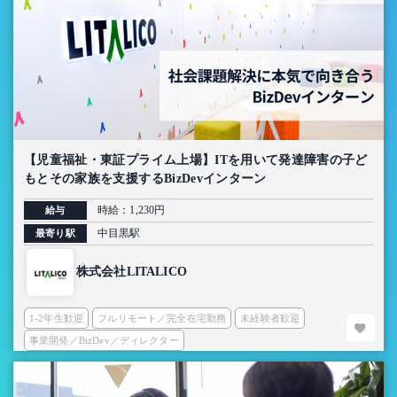
【児童福祉・東証プライム上場】ITを用いて発達障害の子ど
もとその家族を支援するBizDevインターン
時給：1,230円
給与
中目黒駅
最寄り駅
株式会社LITALICO
1-2年生歓迎
フルリモート／完全在宅勤務
未経験者歓迎
事業開発／BizDev／ディレクター