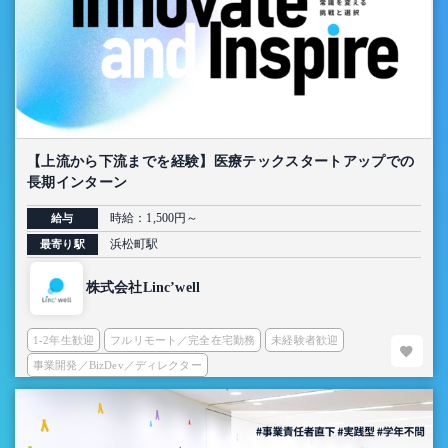
【上流から下流までを経験】医療テックスタートアップでの
長期インターン
時給：1,500円～
給与
浜松町駅
最寄り駅
株式会社Linc’well
1-2年生歓迎
フルリモート／完全在宅勤務
未経験者歓迎
事業開発／BizDev／ディレクター