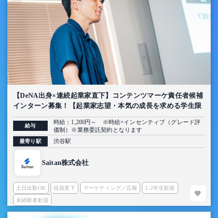
【DeNA出身×連続起業家直下】コンテンツマーケ責任者候補
インターン募集！【起業家志望・本気の成長を求める学生限
定】
時給：1,200円～ ※時給+インセンティブ（グレード評
給与
価制）※業務委託契約となります
渋谷駅
最寄り駅
Saitan株式会社
土日出勤OK
役員直下
マーケティング／広報
1-2年生歓迎
未経験者歓迎