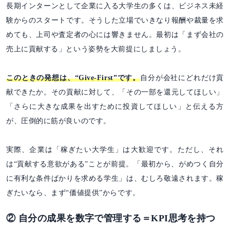
長期インターンとして企業に入る大学生の多くは、ビジネス未経
験からのスタートです。そうした立場でいきなり報酬や裁量を求
めても、上司や査定者の心には響きません。最初は「まず会社の
売上に貢献する」という姿勢を大前提にしましょう。
このときの発想は、“Give-First”です。
自分が会社にどれだけ貢
献できたか。その貢献に対して、「その一部を還元してほしい」
「さらに大きな成果を出すために投資してほしい」と伝える方
が、圧倒的に筋が良いのです。
実際、企業は「稼ぎたい大学生」は大歓迎です。ただし、それ
は“貢献する意欲がある”ことが前提。「最初から、がめつく自分
に有利な条件ばかりを求める学生」は、むしろ敬遠されます。稼
ぎたいなら、まず“価値提供”からです。
② 自分の成果を数字で管理する＝KPI思考を持つ