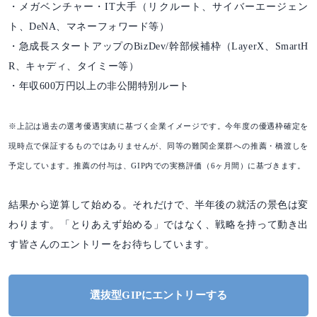
・メガベンチャー・IT大手（リクルート、サイバーエージェン
ト、DeNA、マネーフォワード等）
・急成長スタートアップのBizDev/幹部候補枠（LayerX、SmartH
R、キャディ、タイミー等）
・年収600万円以上の非公開特別ルート
※上記は過去の選考優遇実績に基づく企業イメージです。今年度の優遇枠確定を
現時点で保証するものではありませんが、同等の難関企業群への推薦・橋渡しを
予定しています。推薦の付与は、GIP内での実務評価（6ヶ月間）に基づきます。
結果から逆算して始める。それだけで、半年後の就活の景色は変
わります。「とりあえず始める」ではなく、戦略を持って動き出
す皆さんのエントリーをお待ちしています。
選抜型GIPにエントリーする