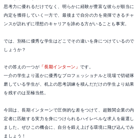
思考力に優れるだけでなく、明らかに経験が豊富な彼らが順当に
内定を獲得していく一方で、最後まで自分の力を発揮できるチャ
ンスが訪れずに理想のキャリアを諦める方がいることも事実。
では、別格に優秀な学生はどこでその違いを身につけているので
しょうか？
その答えの一つが
「長期インターン」
です。
一介の学生より遥かに優秀なプロフェッショナルと現場で切磋琢
磨している学生が、机上の思考訓練を積んだだけの学生より結果
を残すのは至極当然。
今回は、長期インターンで圧倒的な差をつけて、超難関企業の内
定者に匹敵する実力を身につけられるハイレベルな求人を厳選し
ました。ぜひこの機会に、自分を鍛え上げる環境に飛び込んでみ
ましょう！