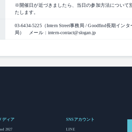
※開催日が近づきましたら、当日の参加方法について
たします。
03-6434-5225（Intern Street事務局 / Goodfind長期
局） メール：intern-contact@slogan.jp
メディア
SNSアカウント
ind 2027
LINE