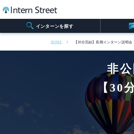
インターンを探す
HOME
【30分完結】長期インターン説明会
非公
【30