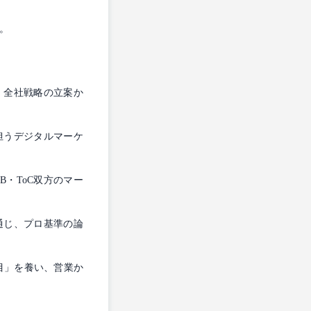
。
、全社戦略の立案か
担うデジタルマーケ
B・ToC双方のマー
通じ、プロ基準の論
目」を養い、営業か