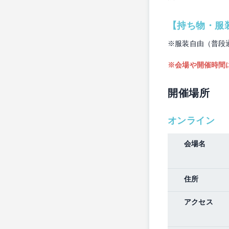
【持ち物・服
※服装自由（普段
※会場や開催時間
開催場所
オンライン
会場名
住所
アクセス