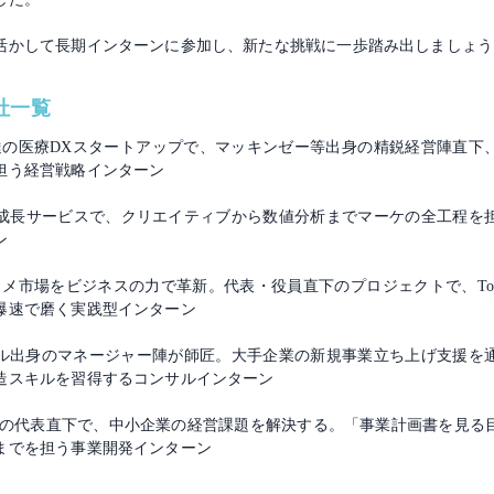
活かして長期インターンに参加し、新たな挑戦に一歩踏み出しましょう
社一覧
調達の医療DXスタートアップで、マッキンゼー等出身の精鋭経営陣直下
担う経営戦略インターン
急成長サービスで、クリエイティブから数値分析までマーケの全工程を
ン
タメ市場をビジネスの力で革新。代表・役員直下のプロジェクトで、To
爆速で磨く実践型インターン
ル出身のマネージャー陣が師匠。大手企業の新規事業立ち上げ支援を
造スキルを習得するコンサルインターン
身の代表直下で、中小企業の経営課題を解決する。「事業計画書を見る
までを担う事業開発インターン