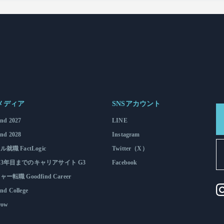
メディア
SNSアカウント
ind 2027
LINE
ind 2028
Instagram
就職 FactLogic
Twitter（X）
3年目までのキャリアサイト G3
Facebook
ー転職 Goodfind Career
nd College
row