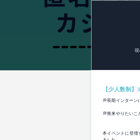
現
【少人数制】
💭長期インター
💭将来やりたい
本イベントに登壇す
ました。