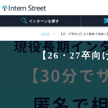
インターンを探す
HOME
【26・27卒向け】少人数制で気軽
【26・27卒