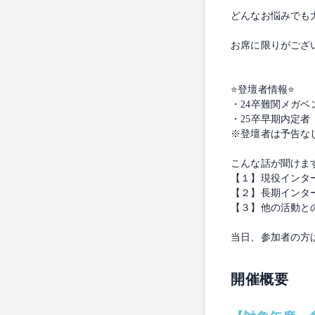
どんなお悩みでも
お席に限りがござ
⭐️登壇者情報⭐️
・24卒難関メガベ
・25卒早期内定者
※登壇者は予告な
こんな話が聞けま
【１】現役インタ
【２】長期インタ
【３】他の活動と
当日、参加者の方は
開催概要