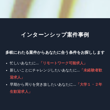
イ
ン
タ
ー
ン
シ
ッ
プ
案
件
事
例
多岐にわたる案件からあなたに合う条件をお探しします
忙しいあなたに...
「リモートワーク可能求人」
新しいことにチャレンジしたいあなたに...
「未経験者歓
迎求人」
早期から周りを突き放したいあなたに...
「大学１・２年
生歓迎求人」