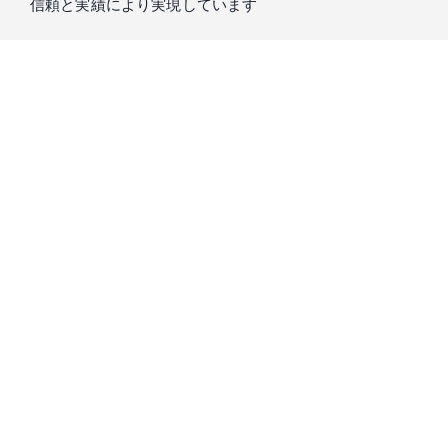
信頼と実績により実現しています
私たちIntern Streetを運営するスローガン株式会社は、
「もう
一つの大学」
をコンセプトに、真に求められる教育を提供し
てきました。
学生の方々が大学で学ぶことのできない実践経験の機会のた
め、15年以上培ってきた知識と信頼をもとに、
起業家・経営
者・投資家が厳選した優良成長企業
のみをご紹介します。
プロのキャリアコーディネーターとの相談会
で、市場価値の
高い人材になるための経験が積める企業をご紹介します。是
非ご気軽にご相談ください。
スローガン株式会社は、Forbes誌をはじめ様々な書籍にて取り上げられ、2016年に
はDeloitte Fast50にも選ばれています。（Deloitte Fast50｜1995年、シリコンバレー
の中心都市サンノゼで開始されて以来、企業の成長性を知るベンチマークとして世
界各国で展開されている成長企業の顕彰プログラム）