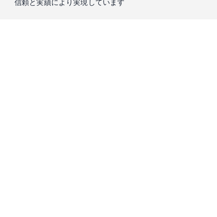
信頼と実績により実現しています
私たちIntern Streetを運営するスローガン株式会社は、
「もう
一つの大学」
をコンセプトに、真に求められる教育を提供し
てきました。
学生の方々が大学で学ぶことのできない実践経験の機会のた
め、15年以上培ってきた知識と信頼をもとに、
起業家・経営
者・投資家が厳選した優良成長企業
のみをご紹介します。
プロのキャリアコーディネーターとの相談会
で、市場価値の
高い人材になるための経験が積める企業をご紹介します。是
非ご気軽にご相談ください。
スローガン株式会社は、Forbes誌をはじめ様々な書籍にて取り上げられ、2016年に
はDeloitte Fast50にも選ばれています。（Deloitte Fast50｜1995年、シリコンバレー
の中心都市サンノゼで開始されて以来、企業の成長性を知るベンチマークとして世
界各国で展開されている成長企業の顕彰プログラム）