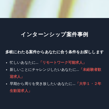
イ
ン
タ
ー
ン
シ
ッ
プ
案
件
事
例
多岐にわたる案件からあなたに合う条件をお探しします
忙しいあなたに...
「リモートワーク可能求人」
新しいことにチャレンジしたいあなたに...
「未経験者歓
迎求人」
早期から周りを突き放したいあなたに...
「大学１・２年
生歓迎求人」