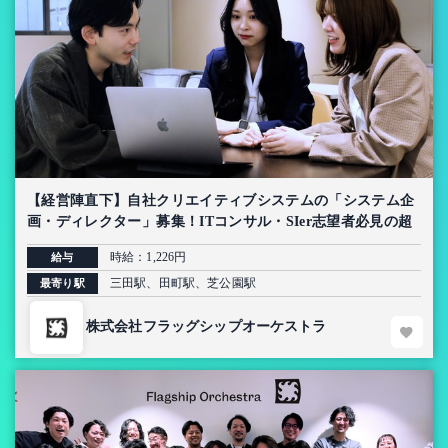
【経営陣直下】自社クリエイティブシステムの「システム企
画・ディレクター」募集！ITコンサル・SIer志望者必見の超
上流インターン【AI導入プロジェクト】
時給：1,226円
給与
三田駅、田町駅、芝公園駅
最寄り駅
株式会社フラッグシップオーケストラ