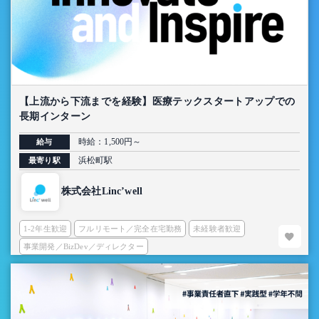
【上流から下流までを経験】医療テックスタートアップでの
長期インターン
時給：1,500円～
給与
浜松町駅
最寄り駅
株式会社Linc’well
1-2年生歓迎
フルリモート／完全在宅勤務
未経験者歓迎
事業開発／BizDev／ディレクター