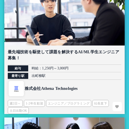
最先端技術を駆使して課題を解決するAI/ML学生エンジニア
募集！
時給：1,250円～3,000円
給与
出町柳駅
最寄り駅
株式会社Athena Technologies
週2日～
1-2年生歓迎
エンジニア／プログラミング
社長直下
土日出勤OK