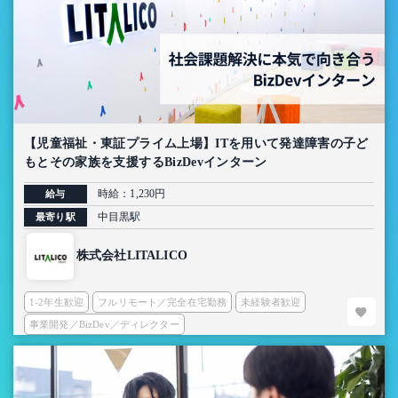
【児童福祉・東証プライム上場】ITを用いて発達障害の子ど
もとその家族を支援するBizDevインターン
時給：1,230円
給与
中目黒駅
最寄り駅
株式会社LITALICO
1-2年生歓迎
フルリモート／完全在宅勤務
未経験者歓迎
事業開発／BizDev／ディレクター