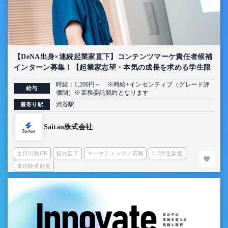
【DeNA出身×連続起業家直下】コンテンツマーケ責任者候補
インターン募集！【起業家志望・本気の成長を求める学生限
定】
時給：1,200円～ ※時給+インセンティブ（グレード評
給与
価制）※業務委託契約となります
渋谷駅
最寄り駅
Saitan株式会社
土日出勤OK
役員直下
マーケティング／広報
1-2年生歓迎
未経験者歓迎