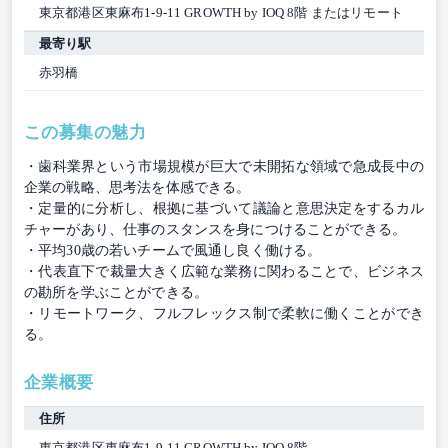
東京都港区東麻布1-9-11 GROWTH by IOQ 8階 またはリモート
最寄り駅
赤羽橋
この募集の魅力
・歯科業界という市場規模が巨大で未開拓な領域で急成長中の
企業の戦略、思考法を体感できる。
・定量的に分析し、根拠に基づいて議論と意思決定をするカル
チャーがあり、仕事のスタンスを身につけることができる。
・平均30歳の若いチームで風通し良く働ける。
・代表直下で裁量大きく広範な業務に関わることで、ビジネス
の勘所を学ぶことができる。
・リモートワーク、フルフレックス制で柔軟に働くことができ
る。
企業概要
住所
東京都港区東麻布1-9-11 GROWTH by IOQ 8階