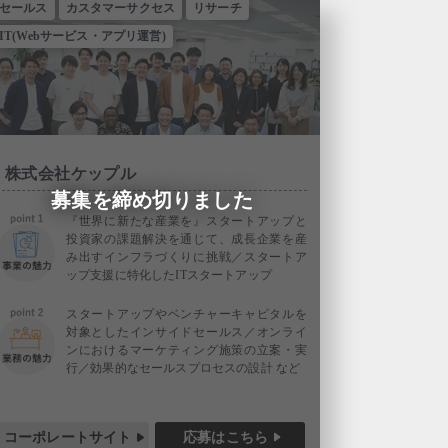
セールス
カスタマーサクセス
リサーチ
IT(Webサービス・アプリ運営)
株式会社ケップル
募集を締め切りました
『世界に新たな産業を』スタートアップと
投資家の課題解決を通じて、成長企業を産
み出すインフラづくりに挑戦／スタートア
ップ支援に特化したITスタートアップ
スタートアップやベンチャーキャピタルを
対象としたインサイドセールス／オンライ
ンにおけるマーケティング施策の立案・実
行／効果的なセールスプロセスの設計 など
コーポレートサイト
応募はこちら