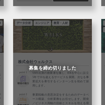
d
データ分析
エンジニア
教育・人材
株式会社ウェルクス
募集を締め切りました
SMS出身の創業者を擁し、HRを中心に設立
高
5年で10を超えるサービスを展開。次なる事
ジ
業拡大を牽引するインターン生を初めて採
用します。
の
事業戦略の意思決定をするためのデータベ
や
ース構築、分析業務をお任せします。開発
ッ
／ビジネス両軸の目線とスキルを培える環