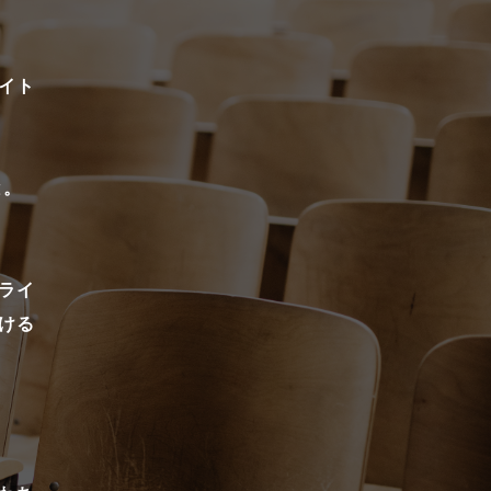
イト
と。
ライ
ける