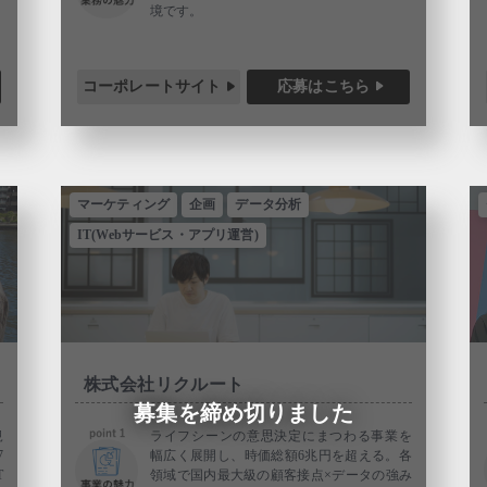
境です。
コーポレートサイト
応募はこちら
マーケティング
企画
データ分析
IT(Webサービス・アプリ運営)
株式会社リクルート
募集を締め切りました
規
ライフシーンの意思決定にまつわる事業を
7
幅広く展開し、時価総額6兆円を超える。各
T
領域で国内最大級の顧客接点×データの強み