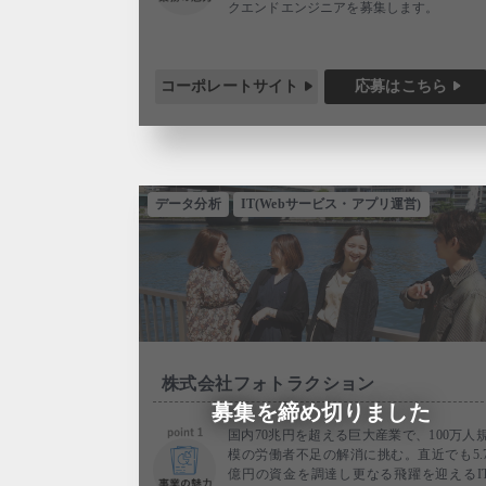
クエンドエンジニアを募集します。
コーポレートサイト
応募はこちら
データ分析
IT(Webサービス・アプリ運営)
株式会社フォトラクション
募集を締め切りました
国内70兆円を超える巨大産業で、100万人
模の労働者不足の解消に挑む。直近でも5.
億円の資金を調達し更なる飛躍を迎えるI