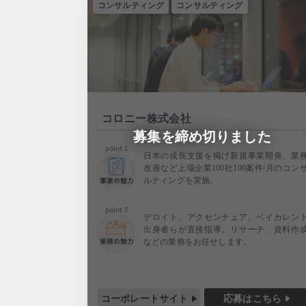
コンサルティング
コンサルティング
コロニー株式会社
募集を締め切りました
日本の成長支援を掲げ新規事業開発、業
改善など上場企業100社100案件/月のコン
ルティングを実施。
デロイト、アクセンチュア、ベイカレン
出身者らが直接指導。リサーチ、資料作
などの業務をお任せします。
コーポレートサイト
応募はこちら