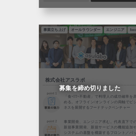
事業立ち上げ
オールラウンダー
エンジニア
foo
株式会社アスラボ
募集を締め切りました
「食×IT×不動産」で料理人の成功確率を
める。オフライン/オンラインの両軸でビ
ネスを展開するフードテックベンチャー
事業開発、エンジニア求む。代表直下で
新規事業開発、新規サービスの機能追加
システムの基盤を構築するフロント／バ