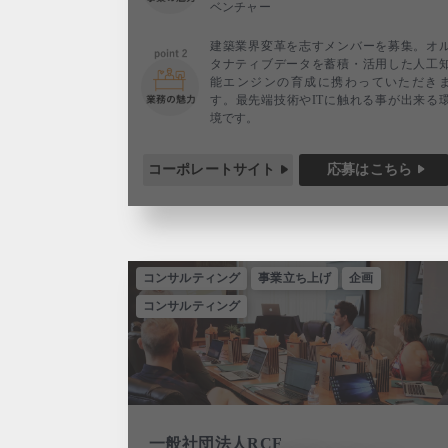
ベンチャー
建築業界変革を志すメンバーを募集。オ
タナティブデータを蓄積・活用した人工
能エンジンの育成に携わっていただき
す。最先端技術やITに触れる事が出来る
境です。
コーポレートサイト
応募はこちら
コンサルティング
事業立ち上げ
企画
コンサルティング
一般社団法人RCF