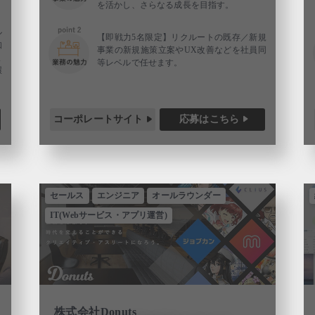
を活かし、さらなる成長を目指す。
ル
【即戦力5名限定】リクルートの既存／新規
知
事業の新規施策立案やUX改善などを社員同
ま
等レベルで任せます。
環
コーポレートサイト
応募はこちら
セールス
エンジニア
オールラウンダー
IT(Webサービス・アプリ運営)
株式会社Donuts