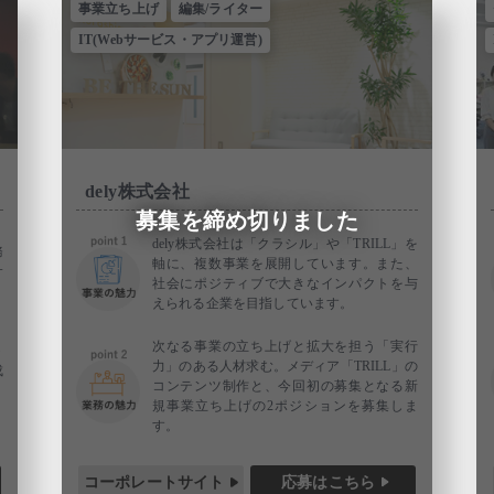
事業立ち上げ
編集/ライター
IT(Webサービス・アプリ運営)
dely株式会社
募集を締め切りました
dely株式会社は「クラシル」や「TRILL」を
務
軸に、複数事業を展開しています。また、
サ
社会にポジティブで大きなインパクトを与
えられる企業を目指しています。
次なる事業の立ち上げと拡大を担う「実行
ト
力」のある人材求む。メディア「TRILL」の
成
コンテンツ制作と、今回初の募集となる新
規事業立ち上げの2ポジションを募集しま
す。
コーポレートサイト
応募はこちら