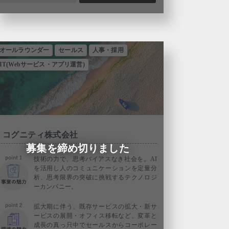
オールラウンダー
セールス
人事・採用
IT(Webサービス・アプリ運営)
コグニティ株式会社
募集を締め切りました
技術の力で、思考バイアスなき社会を。AI
を活用し人のコミュニケーションを定量分
析、思考限界の突破に挑戦するテクノロジ
ーカンパニー。
拡大期に伴う、既存サービスの拡大・新サ
ービスの展開・オフィス移転など、変革と
成長の真っ只中でセールスからコーポレー