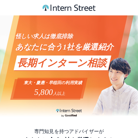
怪しい求人は徹底排除
あなたに合う1社を厳選紹介
長期インターン相談
東大・慶應・早稲田の利用実績
5,800
人以上
専門知見を持つアドバイザーが