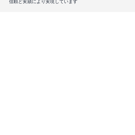
信頼と実績により実現しています
私たちIntern Streetを運営するスローガン株式会社は、
「もう
一つの大学」
をコンセプトに、真に求められる教育を提供し
てきました。
学生の方々が大学で学ぶことのできない実践経験の機会のた
め、15年以上培ってきた知識と信頼をもとに、
起業家・経営
者・投資家が厳選した優良成長企業
のみをご紹介します。
プロのキャリアコーディネーターとの相談会
で、市場価値の
高い人材になるための経験が積める企業をご紹介します。是
非ご気軽にご相談ください。
スローガン株式会社は、Forbes誌をはじめ様々な書籍にて取り上げられ、2016年に
はDeloitte Fast50にも選ばれています。（Deloitte Fast50｜1995年、シリコンバレー
の中心都市サンノゼで開始されて以来、企業の成長性を知るベンチマークとして世
界各国で展開されている成長企業の顕彰プログラム）