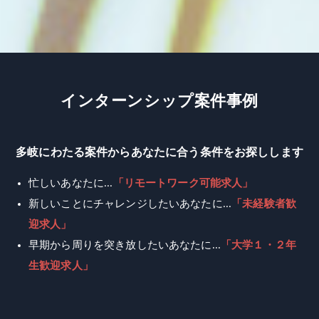
イ
ン
タ
ー
ン
シ
ッ
プ
案
件
事
例
多岐にわたる案件からあなたに合う条件をお探しします
忙しいあなたに...
「リモートワーク可能求人」
新しいことにチャレンジしたいあなたに...
「未経験者歓
迎求人」
早期から周りを突き放したいあなたに...
「大学１・２年
生歓迎求人」