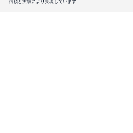
信頼と実績により実現しています
私たちIntern Streetを運営するスローガン株式会社は、
「もう
一つの大学」
をコンセプトに、真に求められる教育を提供し
てきました。
学生の方々が大学で学ぶことのできない実践経験の機会のた
め、15年以上培ってきた知識と信頼をもとに、
起業家・経営
者・投資家が厳選した優良成長企業
のみをご紹介します。
プロのキャリアコーディネーターとの相談会
で、市場価値の
高い人材になるための経験が積める企業をご紹介します。是
非ご気軽にご相談ください。
スローガン株式会社は、Forbes誌をはじめ様々な書籍にて取り上げられ、2016年に
はDeloitte Fast50にも選ばれています。（Deloitte Fast50｜1995年、シリコンバレー
の中心都市サンノゼで開始されて以来、企業の成長性を知るベンチマークとして世
界各国で展開されている成長企業の顕彰プログラム）