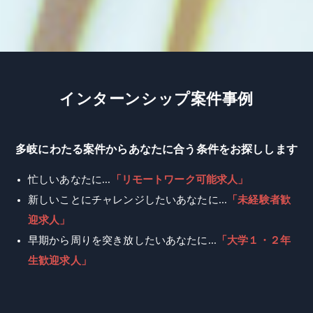
イ
ン
タ
ー
ン
シ
ッ
プ
案
件
事
例
多岐にわたる案件からあなたに合う条件をお探しします
忙しいあなたに...
「リモートワーク可能求人」
新しいことにチャレンジしたいあなたに...
「未経験者歓
迎求人」
早期から周りを突き放したいあなたに...
「大学１・２年
生歓迎求人」