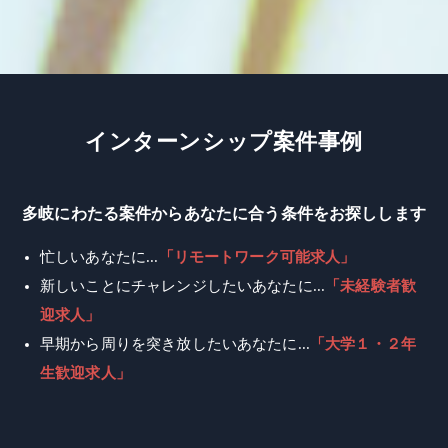
イ
ン
タ
ー
ン
シ
ッ
プ
案
件
事
例
多岐にわたる案件からあなたに合う条件をお探しします
忙しいあなたに...
「リモートワーク可能求人」
新しいことにチャレンジしたいあなたに...
「未経験者歓
迎求人」
早期から周りを突き放したいあなたに...
「大学１・２年
生歓迎求人」