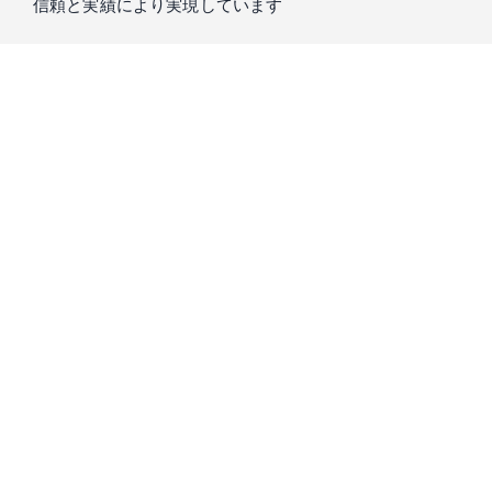
信頼と実績により実現しています
私たちIntern Streetを運営するスローガン株式会社は、
「もう
一つの大学」
をコンセプトに、真に求められる教育を提供し
てきました。
学生の方々が大学で学ぶことのできない実践経験の機会のた
め、15年以上培ってきた知識と信頼をもとに、
起業家・経営
者・投資家が厳選した優良成長企業
のみをご紹介します。
プロのキャリアコーディネーターとの相談会
で、市場価値の
高い人材になるための経験が積める企業をご紹介します。是
非ご気軽にご相談ください。
スローガン株式会社は、Forbes誌をはじめ様々な書籍にて取り上げられ、2016年に
はDeloitte Fast50にも選ばれています。（Deloitte Fast50｜1995年、シリコンバレー
の中心都市サンノゼで開始されて以来、企業の成長性を知るベンチマークとして世
界各国で展開されている成長企業の顕彰プログラム）