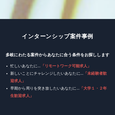
イ
ン
タ
ー
ン
シ
ッ
プ
案
件
事
例
多岐にわたる案件からあなたに合う条件をお探しします
忙しいあなたに...
「リモートワーク可能求人」
新しいことにチャレンジしたいあなたに...
「未経験者歓
迎求人」
早期から周りを突き放したいあなたに...
「大学１・２年
生歓迎求人」