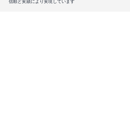
信頼と実績により実現しています
私たちIntern Streetを運営するスローガン株式会社は、
「もう
一つの大学」
をコンセプトに、真に求められる教育を提供し
てきました。
学生の方々が大学で学ぶことのできない実践経験の機会のた
め、15年以上培ってきた知識と信頼をもとに、
起業家・経営
者・投資家が厳選した優良成長企業
のみをご紹介します。
プロのキャリアコーディネーターとの相談会
で、市場価値の
高い人材になるための経験が積める企業をご紹介します。是
非ご気軽にご相談ください。
スローガン株式会社は、Forbes誌をはじめ様々な書籍にて取り上げられ、2016年に
はDeloitte Fast50にも選ばれています。（Deloitte Fast50｜1995年、シリコンバレー
の中心都市サンノゼで開始されて以来、企業の成長性を知るベンチマークとして世
界各国で展開されている成長企業の顕彰プログラム）