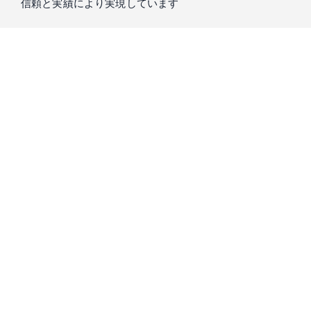
信頼と実績により実現しています
私たちIntern Streetを運営するスローガン株式会社は、
「もう
一つの大学」
をコンセプトに、真に求められる教育を提供し
てきました。
学生の方々が大学で学ぶことのできない実践経験の機会のた
め、15年以上培ってきた知識と信頼をもとに、
起業家・経営
者・投資家が厳選した優良成長企業
のみをご紹介します。
プロのキャリアコーディネーターとの相談会
で、市場価値の
高い人材になるための経験が積める企業をご紹介します。是
非ご気軽にご相談ください。
スローガン株式会社は、Forbes誌をはじめ様々な書籍にて取り上げられ、2016年に
はDeloitte Fast50にも選ばれています。（Deloitte Fast50｜1995年、シリコンバレー
の中心都市サンノゼで開始されて以来、企業の成長性を知るベンチマークとして世
界各国で展開されている成長企業の顕彰プログラム）