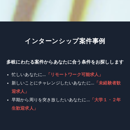
イ
ン
タ
ー
ン
シ
ッ
プ
案
件
事
例
多岐にわたる案件からあなたに合う条件をお探しします
忙しいあなたに...
「リモートワーク可能求人」
新しいことにチャレンジしたいあなたに...
「未経験者歓
迎求人」
早期から周りを突き放したいあなたに...
「大学１・２年
生歓迎求人」