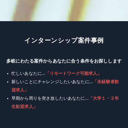
イ
ン
タ
ー
ン
シ
ッ
プ
案
件
事
例
多岐にわたる案件からあなたに合う条件をお探しします
忙しいあなたに...
「リモートワーク可能求人」
新しいことにチャレンジしたいあなたに...
「未経験者歓
迎求人」
早期から周りを突き放したいあなたに...
「大学１・２年
生歓迎求人」