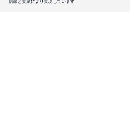
信頼と実績により実現しています
私たちIntern Streetを運営するスローガン株式会社は、
「もう
一つの大学」
をコンセプトに、真に求められる教育を提供し
てきました。
学生の方々が大学で学ぶことのできない実践経験の機会のた
め、15年以上培ってきた知識と信頼をもとに、
起業家・経営
者・投資家が厳選した優良成長企業
のみをご紹介します。
プロのキャリアコーディネーターとの相談会
で、市場価値の
高い人材になるための経験が積める企業をご紹介します。是
非ご気軽にご相談ください。
スローガン株式会社は、Forbes誌をはじめ様々な書籍にて取り上げられ、2016年に
はDeloitte Fast50にも選ばれています。（Deloitte Fast50｜1995年、シリコンバレー
の中心都市サンノゼで開始されて以来、企業の成長性を知るベンチマークとして世
界各国で展開されている成長企業の顕彰プログラム）