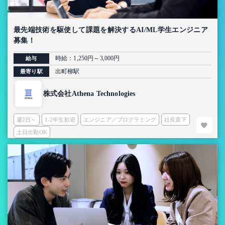
最先端技術を駆使して課題を解決するAI/ML学生エンジニア
募集！
時給：1,250円～3,000円
給与
出町柳駅
最寄り駅
株式会社Athena Technologies
週2日～
1-2年生歓迎
エンジニア／プログラミング
社長直下
土日出勤OK