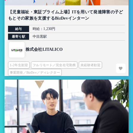
【児童福祉・東証プライム上場】ITを用いて発達障害の子ど
もとその家族を支援するBizDevインターン
時給：1,230円
給与
中目黒駅
最寄り駅
株式会社LITALICO
1-2年生歓迎
フルリモート／完全在宅勤務
未経験者歓迎
事業開発／BizDev／ディレクター