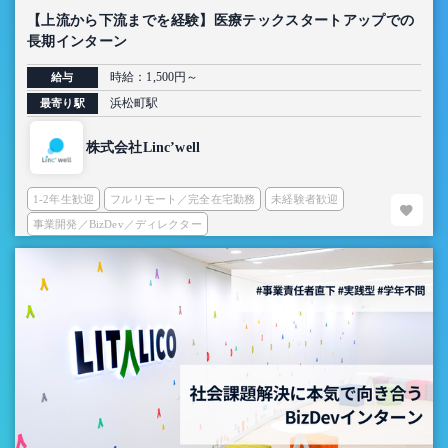
【上流から下流までを経験】医療テックスタートアップでの
長期インターン
時給：1,500円～
給与
浜松町駅
最寄り駅
株式会社Linc’well
1-2年生歓迎
フルリモート／完全在宅勤務
未経験者歓迎
事業開発／BizDev／ディレクター