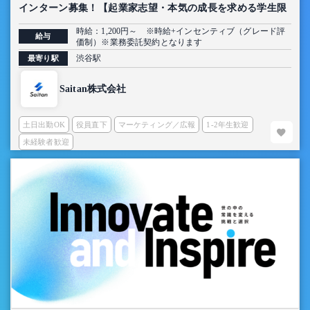
インターン募集！【起業家志望・本気の成長を求める学生限
定】
時給：1,200円～ ※時給+インセンティブ（グレード評
給与
価制）※業務委託契約となります
渋谷駅
最寄り駅
Saitan株式会社
土日出勤OK
役員直下
マーケティング／広報
1-2年生歓迎
未経験者歓迎