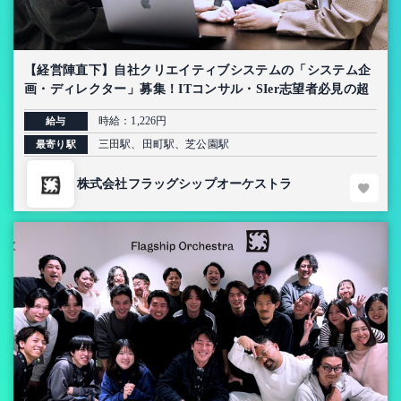
【経営陣直下】自社クリエイティブシステムの「システム企
画・ディレクター」募集！ITコンサル・SIer志望者必見の超
上流インターン【AI導入プロジェクト】
時給：1,226円
給与
三田駅、田町駅、芝公園駅
最寄り駅
株式会社フラッグシップオーケストラ