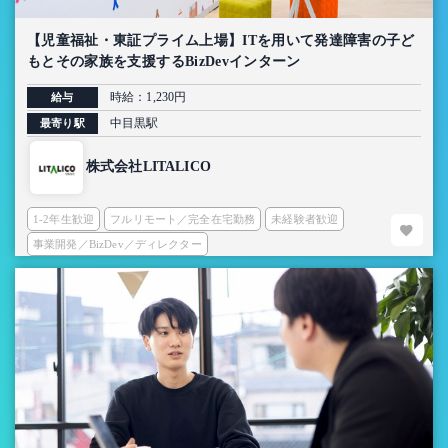
【児童福祉・東証プライム上場】ITを用いて発達障害の子ど
もとその家族を支援するBizDevインターン
時給：1,230円
給与
中目黒駅
最寄り駅
株式会社LITALICO
1-2年生歓迎
フルリモート／完全在宅勤務
未経験者歓迎
事業開発／BizDev／ディレクター