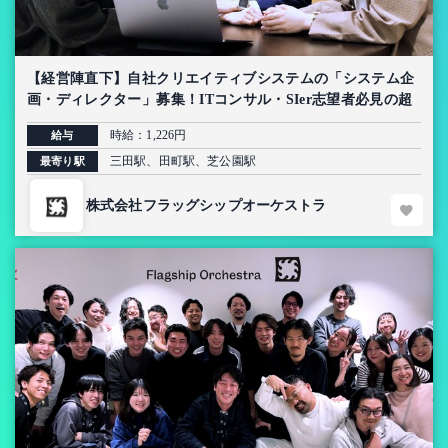
【経営陣直下】自社クリエイティブシステムの「システム企
画・ディレクター」募集！ITコンサル・SIer志望者必見の超
上流インターン【AI導入プロジェクト】
時給：1,226円
給与
三田駅、田町駅、芝公園駅
最寄り駅
株式会社フラッグシップオーケストラ