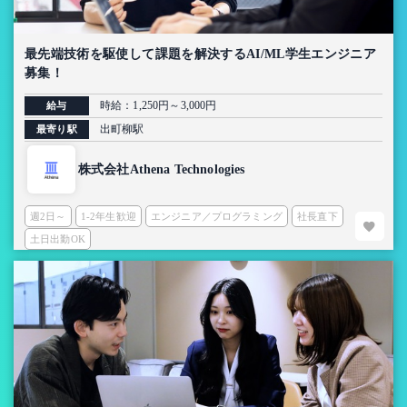
最先端技術を駆使して課題を解決するAI/ML学生エンジニア
募集！
時給：1,250円～3,000円
給与
出町柳駅
最寄り駅
株式会社Athena Technologies
週2日～
1-2年生歓迎
エンジニア／プログラミング
社長直下
土日出勤OK