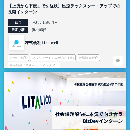
【上流から下流までを経験】医療テックスタートアップでの
長期インターン
時給：1,500円～
給与
浜松町駅
最寄り駅
株式会社Linc’well
1-2年生歓迎
フルリモート／完全在宅勤務
未経験者歓迎
事業開発／BizDev／ディレクター