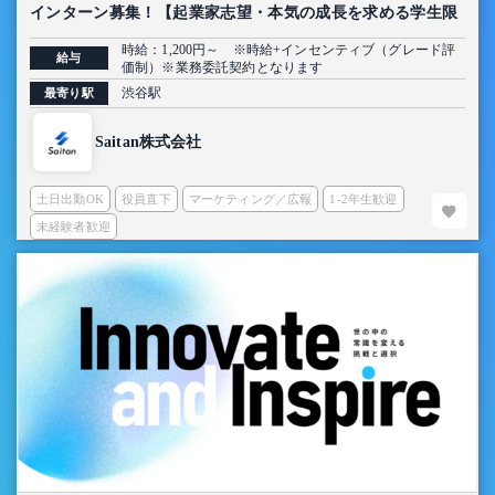
インターン募集！【起業家志望・本気の成長を求める学生限
定】
時給：1,200円～ ※時給+インセンティブ（グレード評
給与
価制）※業務委託契約となります
渋谷駅
最寄り駅
Saitan株式会社
土日出勤OK
役員直下
マーケティング／広報
1-2年生歓迎
未経験者歓迎