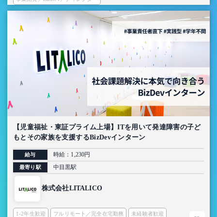
【児童福祉・東証プライム上場】ITを用いて発達障害の子ど
もとその家族を支援するBizDevインターン
時給：1,230円
給与
中目黒駅
最寄り駅
株式会社LITALICO
1-2年生歓迎
フルリモート／完全在宅勤務
未経験者歓迎