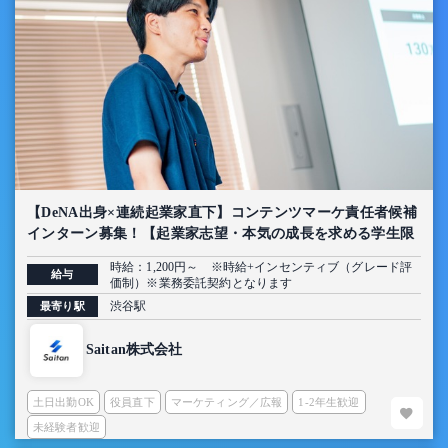
【DeNA出身×連続起業家直下】コンテンツマーケ責任者候補
インターン募集！【起業家志望・本気の成長を求める学生限
定】
時給：1,200円～ ※時給+インセンティブ（グレード評
給与
価制）※業務委託契約となります
渋谷駅
最寄り駅
Saitan株式会社
土日出勤OK
役員直下
マーケティング／広報
1-2年生歓迎
未経験者歓迎