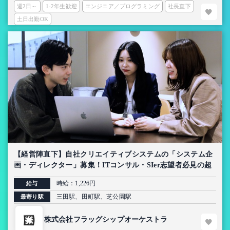
週2日～
1-2年生歓迎
エンジニア／プログラミング
社長直下
土日出勤OK
【経営陣直下】自社クリエイティブシステムの「システム企
画・ディレクター」募集！ITコンサル・SIer志望者必見の超
上流インターン【AI導入プロジェクト】
時給：1,226円
給与
三田駅、田町駅、芝公園駅
最寄り駅
株式会社フラッグシップオーケストラ