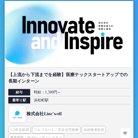
【上流から下流までを経験】医療テックスタートアップでの
長期インターン
時給：1,500円～
給与
浜松町駅
最寄り駅
株式会社Linc’well
1-2年生歓迎
フルリモート／完全在宅勤務
未経験者歓迎
事業開発／BizDev／ディレクター