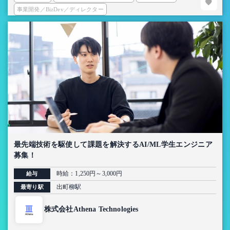
事業開発／BizDev／ディレクター
最先端技術を駆使して課題を解決するAI/ML学生エンジニア
募集！
時給：1,250円～3,000円
給与
出町柳駅
最寄り駅
株式会社Athena Technologies